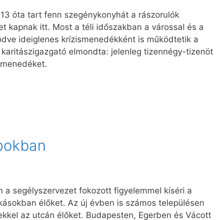
13 óta tart fenn szegénykonyhát a rászorulók
 kapnak itt. Most a téli időszakban a várossal és a
ve ideiglenes krízismenedékként is működtetik a
c karitászigazgató elmondta: jelenleg tizennégy-tizenöt
a menedéket.
apokban
 a segélyszervezet fokozott figyelemmel kíséri a
lakásokban élőket. Az új évben is számos településen
gekkel az utcán élőket. Budapesten, Egerben és Vácott