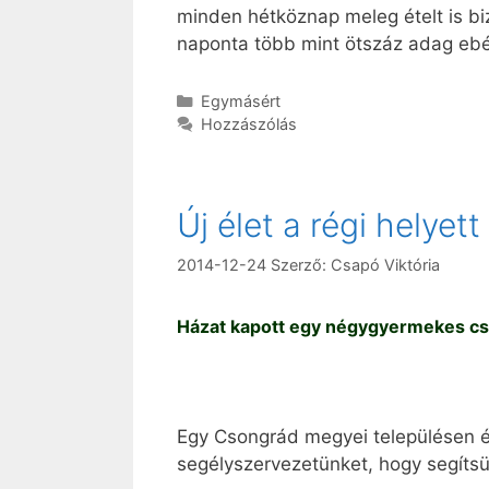
minden hétköznap meleg ételt is bi
naponta több mint ötszáz adag ebé
Kategória
Egymásért
Hozzászólás
Új élet a régi helyett
2014-12-24
Szerző:
Csapó Viktória
Házat kapott egy négygyermekes cs
Egy Csongrád megyei településen é
segélyszervezetünket, hogy segítsün