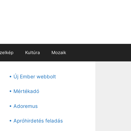
zelkép
Kultúra
Mozaik
• Új Ember webbolt
• Mértékadó
• Adoremus
• Apróhirdetés feladás