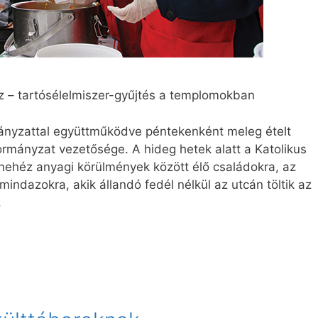
sz – tartósélelmiszer-gyűjtés a templomokban
mányzattal együttműködve péntekenként meleg ételt
ormányzat vezetősége. A hideg hetek alatt a Katolikus
a nehéz anyagi körülmények között élő családokra, az
indazokra, akik állandó fedél nélkül az utcán töltik az
.