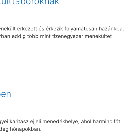
ülttáboroknak
nekült érkezett és érkezik folyamatosan hazánkba.
rban eddig több mint tizenegyezer menekültet
ben
ei karitász éjjeli menedékhelye, ahol harminc főt
hideg hónapokban.