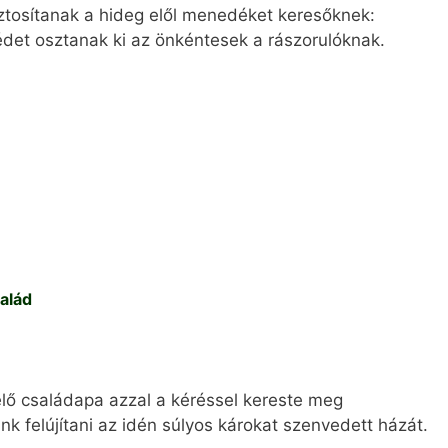
ztosítanak a hideg elől menedéket keresőknek:
det osztanak ki az önkéntesek a rászorulóknak.
alád
lő családapa azzal a kéréssel kereste meg
k felújítani az idén súlyos károkat szenvedett házát.