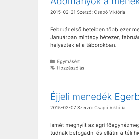
Adományok a menek
2015-02-21
Szerző:
Csapó Viktória
Február első heteiben több ezer me
Januárban mintegy hétezer, februá
helyeztek el a táborokban.
Kategória
Egymásért
Hozzászólás
Éjjeli menedék Eger
2015-02-07
Szerző:
Csapó Viktória
Ismét megnyílt az egri főegyházmegy
tudnak befogadni és ellátni a téli 