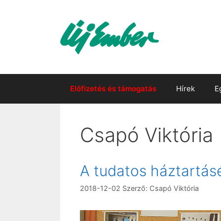
Kilépés
a
tartalomba
Előfizetés és támogatás
Hírek
E
Csapó Viktória
A tudatos háztartásé
2018-12-02
Szerző:
Csapó Viktória