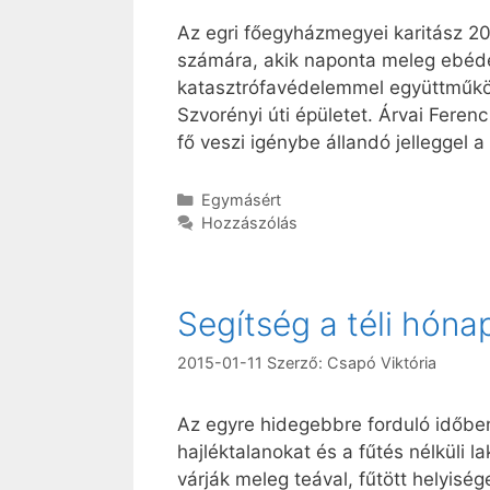
Az egri főegyházmegyei karitász 20
számára, akik naponta meleg ebédet
katasztrófavédelemmel együttműköd
Szvorényi úti épületet. Árvai Feren
fő veszi igénybe állandó jelleggel 
Kategória
Egymásért
Hozzászólás
Segítség a téli hón
2015-01-11
Szerző:
Csapó Viktória
Az egyre hidegebbre forduló időben
hajléktalanokat és a fűtés nélküli 
várják meleg teával, fűtött helyisé