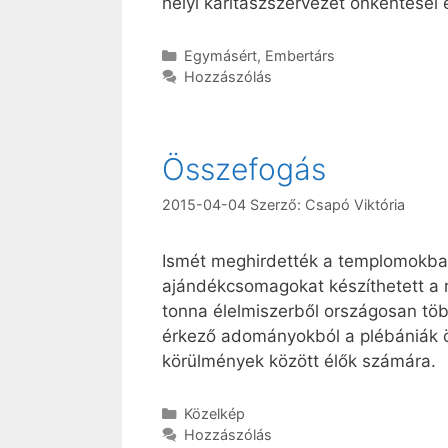
helyi karitászszervezet önkéntesei
Kategória
Egymásért
,
Embertárs
Hozzászólás
Összefogás
2015-04-04
Szerző:
Csapó Viktória
Ismét meghirdették a templomokban 
ajándékcsomagokat készíthetett a 
tonna élelmiszerből országosan tö
érkező adományokból a plébániák ö
körülmények között élők számára.
Kategória
Közelkép
Hozzászólás