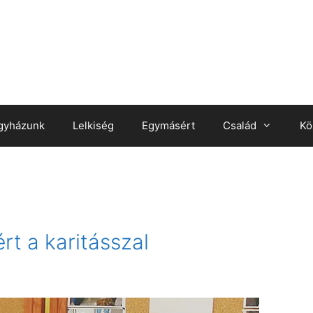
gyházunk
Lelkiség
Egymásért
Család
Kö
rt a karitásszal