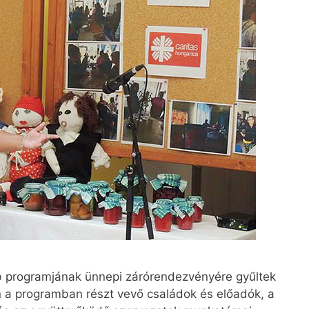
 programjának ünnepi záró­ren­dezvényére gyűltek
a programban részt vevő családok és előadók, a