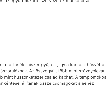
 és az együttműködő szervezetek munkatársai.
a tartósélelmiszer-gyűjtést, így a karitász húsvétra
rászorulóknak. Az összegyűlt több mint száznyolcvan
bb mint huszonkétezer család kaphat. A templomokba
nkéntesei állítanak össze csomagokat a nehéz