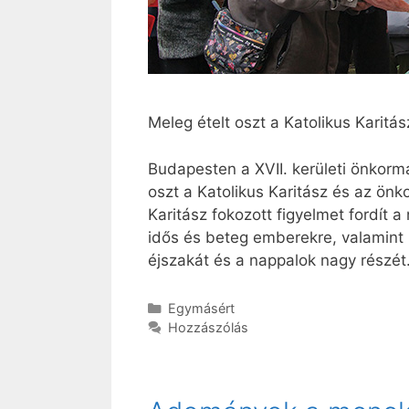
Meleg ételt oszt a Katolikus Karitá
Budapesten a XVII. kerületi önkor
oszt a Katolikus Karitász és az önk
Karitász fokozott figyelmet fordít 
idős és beteg emberekre, valamint m
éjszakát és a nappalok nagy részét
Kategória
Egymásért
Hozzászólás