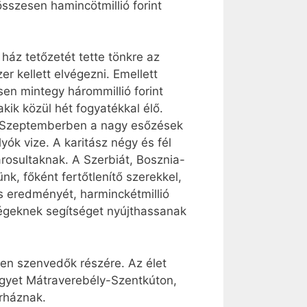
sszesen hamincötmillió forint
ház tetőzetét tette tönkre az
er kellett elvégezni. Emellett
en mintegy hárommillió forint
kik közül hét fogyatékkal élő.
k. Szeptemberben a nagy esőzések
ók vize. A karitász négy és fél
árosultaknak. A Szerbiát, Bosznia-
k, főként fertőtlenítő szerekkel,
és eredményét, harminckétmillió
ségeknek segítséget nyújthassanak
n szenvedők részére. Az élet
 egyet Mátraverebély-Szentkúton,
rháznak.