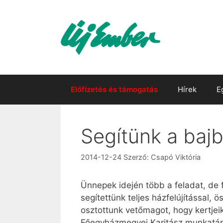
Kilépés
a
tartalomba
Előfizetés és támogatás
Hírek
E
Segítünk a bajb
2014-12-24
Szerző:
Csapó Viktória
Ünnepek idején több a feladat, de 
segítettünk teljes házfelújítással,
osztottunk vetőmagot, hogy kertje
Főegyházmegyei Karitász munkatársa