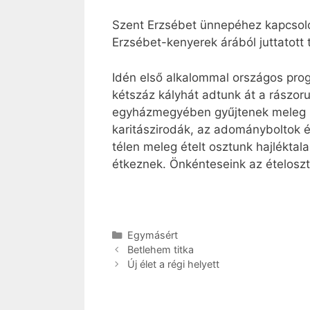
Szent Erzsébet ünnepéhez kapcsoló
Erzsébet-kenyerek árából juttatott
Idén első alkalommal országos prog
kétszáz kályhát adtunk át a rászoru
egyházmegyében gyűjtenek meleg ruh
karitászirodák, az adományboltok é
télen meleg ételt osztunk hajlékta
étkeznek. Önkénteseink az ételoszt
Kategória
Egymásért
Betlehem titka
Új élet a régi helyett