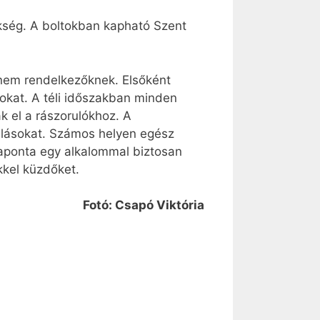
kség. A boltokban kapható Szent
 nem rendelkezőknek. Elsőként
dokat. A téli időszakban minden
k el a rászorulókhoz. A
ánlásokat. Számos helyen egész
 naponta egy alkalommal biztosan
kkel küzdőket.
Fotó: Csapó Viktória