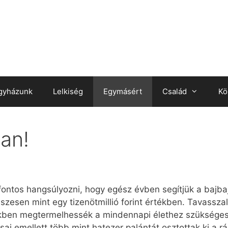
gyházunk
Lelkiség
Egymásért
Család
Kö
an!
fontos hangsúlyozni, hogy egész évben segítjük a bajba
 összesen mint egy tizenötmillió forint értékben. Tavass
ikben megtermelhessék a mindennapi élethez szükséges
i emellett több mint hatezer palántát osztottak ki a r