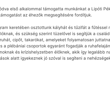
dva első alkalommal támogatta munkánkat a Lipóti Pé
 támogatást az éhezők megsegítésére fordítjuk.
ram keretében osztottunk kályhát és tűzifát a fűtéssel
lóknak, és szükség szerint tüzelővel is segítjük a csalá
át, cipőt, takarókat, amelyeket folyamatosan juttatna
s a plébániai csoportok egyaránt fogadják a ruhafelaj
lanoknak és krízishelyzetben élőknek, akik így legalább
ások alatt igyekeznek jó szóval is segíteni a nehézsége