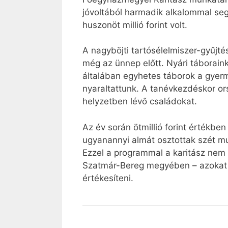
jóvoltából harmadik alkalommal se
huszonöt millió forint volt.
A nagyböjti tartósélelmiszer-gyűjt
még az ünnep előtt. Nyári táborain
általában egyhetes táborok a gye
nyaraltattunk. A tanévkezdéskor or
helyzetben lévő családokat.
Az év során ötmillió forint értékbe
ugyanannyi almát osztottak szét m
Ezzel a programmal a karitász nem 
Szatmár-Bereg megyében – azokat a
értékesíteni.