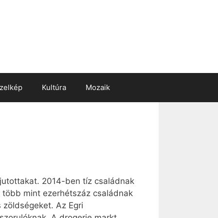
zelkép
Kultúra
Mozaik
jutottakat. 2014-ben tíz családnak
zal több mint ezerhétszáz családnak
 zöldségeket. Az Egri
ászorulóknak. A drogerie markt