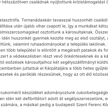
 hétszázötven családnak nyújtottunk krízistámogatást ö
katasztrófa. Tornanádaskán tavasszal huszonhét családi 
llítása után újabb vihar csapott le, így a munkákat kétsz
lelmiszercsomagokat osztottunk a károsultaknak. Összes
 idén huszonkét gyermek kezdte meg az első osztályt, a
vittünk, valamint ruhaadományokat a település lakóina
 több települést is elöntött a megáradt patakok és foly
miszert a védekezésben részt vevő önkénteseknek és a k
ó esőzések károsultjaihoz két segélyszállítmányt küldtün
ecemberben juttattuk el Kárpátaljára a több hetes gyűjt
ekezetek és parókiák részesülnek, hogy az ott élő közös
ércukormérő készüléket adományoztunk cukorbetegségbe
n idén két defibrillátort adott át segélyszervezetünk,
számára, a másikat pedig a budapesti Szent Ferenc Kó