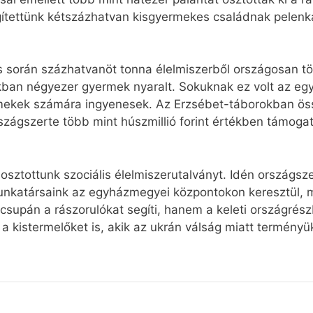
gítettünk kétszázhatvan kisgyermekes családnak pelenk
és során százhatvanöt tonna élelmiszerből országosan t
kban négyezer gyermek nyaralt. Sokuknak ez volt az egy
rmekek számára ingyenesek. Az Erzsébet-táborokban ö
szágszerte több mint húszmillió forint értékben támoga
n osztottunk szociális élelmiszerutalványt. Idén országs
unkatársaink az egyházmegyei központokon keresztül, 
csupán a rászorulókat segíti, hanem a keleti országrés
 kistermelőket is, akik az ukrán válság miatt termény