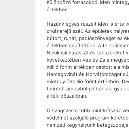
Különböző forrásokból idén mintegy
értékben.
Hazánk egyes részeit idén is érte 
orkánerejű szél. Az épületek helyreá
bútort, ruhát, padlószőnyeget és é
értékben segítettünk. A településen
Nekik iskolatáskát és tanszereket 
következtében Vas és Zala megyében
millió forint értékben osztott élel
Hercegovinát és Horvátországot sújt
mintegy ötmillió forint értékben. D
forintot, amelyből plébániák, gyül
a téli időszakban.
Országszerte több mint kétszáz v
védelmét szolgáló program keretébe
nemzeti kegyhelyünk betegszobája 