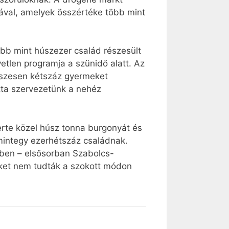
ával, amelyek összértéke több mint
öbb mint húszezer család részesült
etlen programja a szünidő alatt. Az
sszesen kétszáz gyermeket
tta szervezetünk a nehéz
zerte közel húsz tonna burgonyát és
mintegy ezerhétszáz családnak.
zben – elsősorban Szabolcs-
üket nem tudták a szokott módon