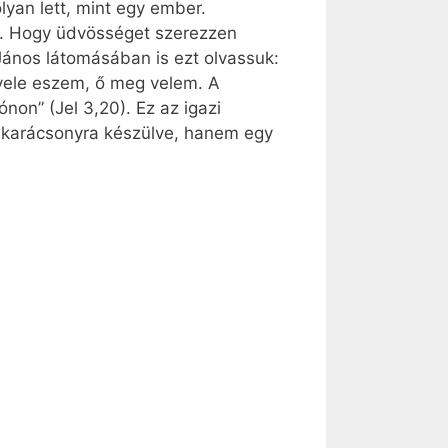
olyan lett, mint egy ember.
8). Hogy üdvösséget szerezzen
János látomásában is ezt olvassuk:
 vele eszem, ő meg velem. A
non” (Jel 3,20). Ez az igazi
a karácsonyra készülve, hanem egy