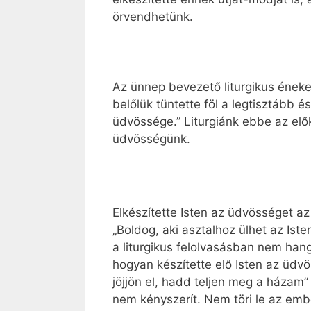
örvendhetünk.
Az ünnep bevezető liturgikus éneke 
belőlük tüntette föl a legtisztább é
üdvössége.” Liturgiánk ebbe az elő
üdvösségünk.
Elkészítette Isten az üdvösséget az
„Boldog, aki asztalhoz ülhet az Ist
a liturgikus felolvasásban nem hang
hogyan készítette elő Isten az üdv
jöjjön el, hadd teljen meg a házam”
nem kényszerít. Nem töri le az emb