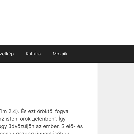
zelkép
Kultúra
Mozaik
im 2,4). És ezt öröktől fogva
isteni örök „jelenben”. Így –
ogy üdvözüljön az ember. S elő- és
ységesen gazdag ünneplésében