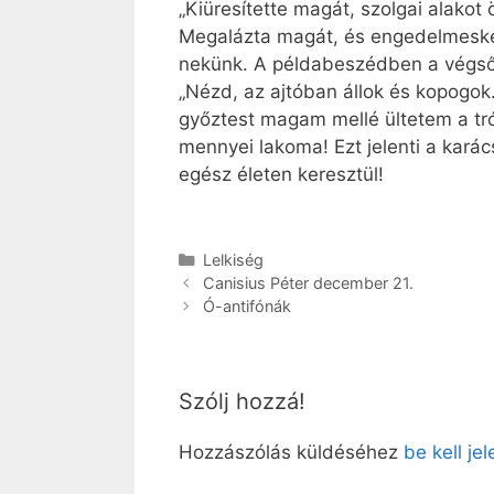
„Kiüresítette magát, szolgai alakot 
Megalázta magát, és engedelmesked
nekünk. A példabeszédben a végső c
„Nézd, az ajtóban állok és kopogok
győztest magam mellé ültetem a trón
mennyei lakoma! Ezt jelenti a kará
egész életen keresztül!
Kategória
Lelkiség
Canisius Péter december 21.
Ó-antifónák
Szólj hozzá!
Hozzászólás küldéséhez
be kell je