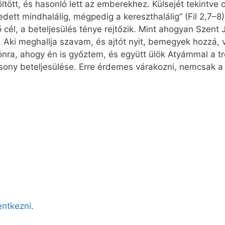
öltött, és hasonló lett az emberekhez. Külsejét tekintve 
ett mindhalálig, mégpedig a kereszthalálig” (Fil 2,7–
él, a beteljesülés ténye rejtőzik. Mint ahogyan Szent 
. Aki meghallja szavam, és ajtót nyit, bemegyek hozzá,
ra, ahogy én is győztem, és együtt ülök Atyámmal a tró
csony beteljesülése. Erre érdemes várakozni, nemcsak 
lentkezni
.