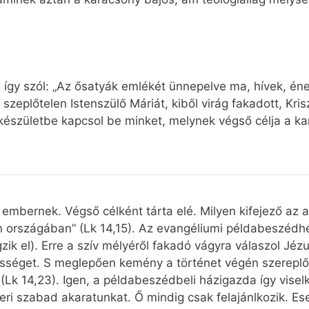
így szól: „Az ősatyák emlékét ünnepelve ma, hívek, éneke
s szeplőtelen Istenszülő Máriát, kiből virág fakadott, Kri
készületbe kapcsol be minket, melynek végső célja a k
 embernek. Végső célként tárta elé. Milyen kifejező az 
en országában” (Lk 14,15). Az evangéliumi példabeszédhe
zik el). Erre a szív mélyéről fakadó vágyra válaszol Jé
össéget. S meglepően kemény a történet végén szereplő
 (Lk 14,23). Igen, a példabeszédbeli házigazda így visel
eri szabad akaratunkat. Ő mindig csak felajánlkozik. E