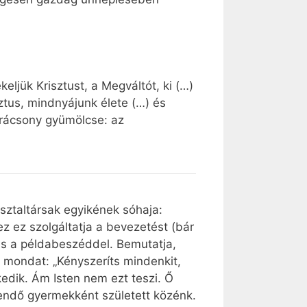
ljük Krisztust, a Megváltót, ki (…)
sztus, mindnyájunk élete (…) és
arácsony gyümölcse: az
asztaltársak egyikének sóhaja:
z ez szolgáltatja a bevezetést (bár
zus a példabeszéddel. Bemutatja,
 mondat: „Kényszeríts mindenkit,
kedik. Ám Isten nem ezt teszi. Ő
sendő gyermekként született közénk.