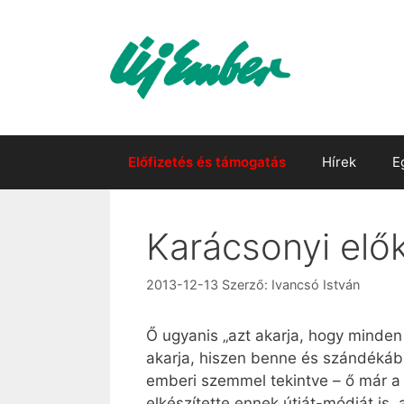
Kilépés
a
tartalomba
Előfizetés és támogatás
Hírek
E
Karácsonyi elő
2013-12-13
Szerző:
Ivancsó István
Ő ugyanis „azt akarja, hogy minden 
akarja, hiszen benne és szándékában
emberi szemmel tekintve – ő már a v
elkészítette ennek útját-módját is