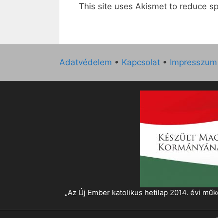
This site uses Akismet to reduce 
Adatvédelem
•
Kapcsolat
•
Impresszum
„Az Új Ember katolikus hetilap 2014. évi 