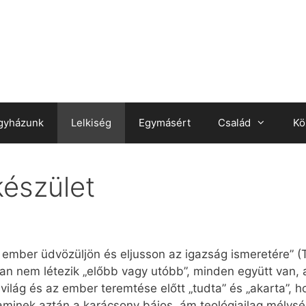
gyházunk
Lelkiség
Egymásért
Család
Kö
készület
ember üdvözüljön és eljusson az igazság ismeretére” (T
 nem létezik „előbb vagy utóbb”, minden együtt van, az 
ilág és az ember teremtése előtt „tudta” és „akarta”, h
, aminek aztán a karácsony bájos, ám teológiailag mél