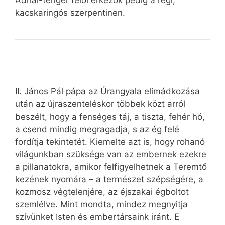
Adriai-tenger felől érkezők pedig a régi,
kacskaringós szerpentinen.
II. János Pál pápa az Úrangyala elimádkozása
után az újraszenteléskor többek közt arról
beszélt, hogy a fenséges táj, a tiszta, fehér hó,
a csend mindig megragadja, s az ég felé
fordítja tekintetét. Kiemelte azt is, hogy rohanó
világunkban szüksége van az embernek ezekre
a pillanatokra, amikor felfigyelhetnek a Teremtő
kezének nyomára – a természet szépségére, a
kozmosz végtelenjére, az éjszakai égboltot
szemlélve. Mint mondta, mindez megnyitja
szívünket Isten és embertársaink iránt. E