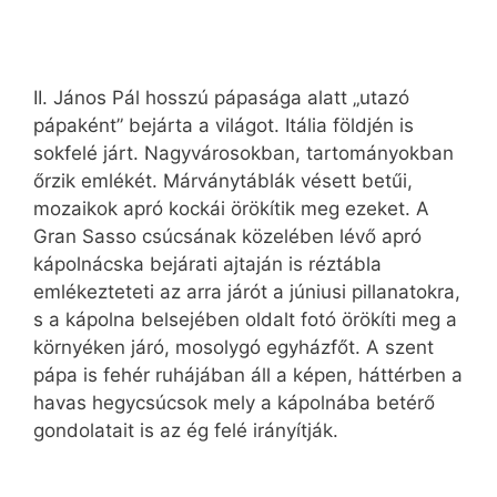
II. János Pál hosszú pápasága alatt „utazó
pápaként” bejárta a világot. Itália földjén is
sokfelé járt. Nagyvárosokban, tartományokban
őrzik emlékét. Márványtáblák vésett betűi,
mozaikok apró kockái örökítik meg ezeket. A
Gran Sasso csúcsának közelében lévő apró
kápolnácska bejárati ajtaján is réztábla
emlékezteteti az arra járót a júniusi pillanatokra,
s a kápolna belsejében oldalt fotó örökíti meg a
környéken járó, mosolygó egyházfőt. A szent
pápa is fehér ruhájában áll a képen, háttérben a
havas hegycsúcsok mely a kápolnába betérő
gondolatait is az ég felé irányítják.