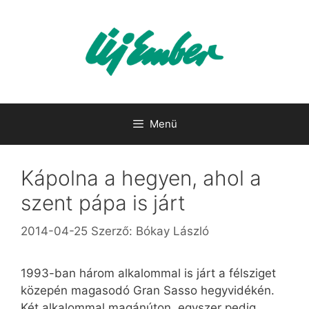
Kilépés
a
tartalomba
Menü
Kápolna a hegyen, ahol a
szent pápa is járt
2014-04-25
Szerző:
Bókay László
1993-ban három alkalommal is járt a félsziget
közepén magasodó Gran Sasso hegyvidékén.
Két alkalommal magánúton, egyszer pedig