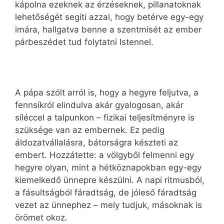
kápolna ezeknek az érzéseknek, pillanatoknak
lehetőségét segíti azzal, hogy betérve egy-egy
imára, hallgatva benne a szentmisét az ember
párbeszédet tud folytatni Istennel.
A pápa szólt arról is, hogy a hegyre feljutva, a
fennsíkról elindulva akár gyalogosan, akár
síléccel a talpunkon – fizikai teljesítményre is
szüksége van az embernek. Ez pedig
áldozatvállalásra, bátorságra készteti az
embert. Hozzátette: a völgyből felmenni egy
hegyre olyan, mint a hétköznapokban egy-egy
kiemelkedő ünnepre készülni. A napi ritmusból,
a fásultságból fáradtság, de jóleső fáradtság
vezet az ünnephez – mely tudjuk, másoknak is
örömet okoz.