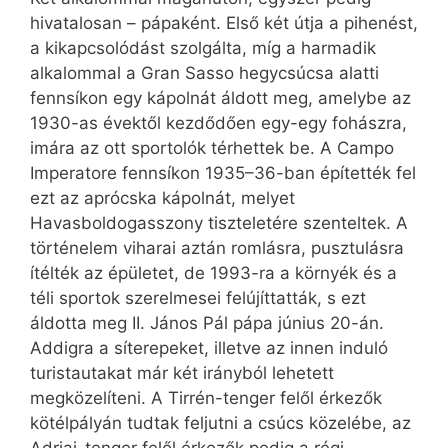
hivatalosan – pápaként. Első két útja a pihenést,
a kikapcsolódást szolgálta, míg a harmadik
alkalommal a Gran Sasso hegycsúcsa alatti
fennsíkon egy kápolnát áldott meg, amelybe az
1930-as évektől kezdődően egy-egy fohászra,
imára az ott sportolók térhettek be. A Campo
Imperatore fennsíkon 1935–36-ban építették fel
ezt az aprócska kápolnát, melyet
Havasboldogasszony tiszteletére szenteltek. A
történelem viharai aztán romlásra, pusztulásra
ítélték az épületet, de 1993-ra a környék és a
téli sportok szerelmesei felújíttatták, s ezt
áldotta meg II. János Pál pápa június 20-án.
Addigra a síterepeket, illetve az innen induló
turistautakat már két irányból lehetett
megközelíteni. A Tirrén-tenger felől érkezők
kötélpályán tudtak feljutni a csúcs közelébe, az