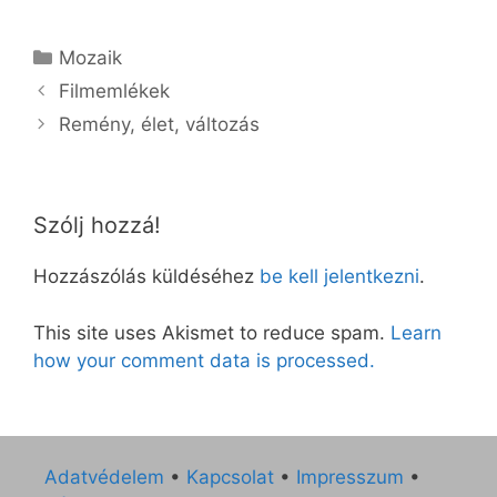
Kategória
Mozaik
Filmemlékek
Remény, élet, változás
Szólj hozzá!
Hozzászólás küldéséhez
be kell jelentkezni
.
This site uses Akismet to reduce spam.
Learn
how your comment data is processed.
Adatvédelem
•
Kapcsolat
•
Impresszum
•