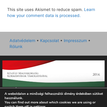
This site uses Akismet to reduce spam.
Learn
how your comment data is processed.
Adatvédelem
•
Kapcsolat
•
Impresszum
•
Rólunk
„Az Új Ember katolikus hetilap 2014. évi működésének
A weboldalon a minőségi felhasználói élmény érdekében sütiket
támogatását az EGYH-KCP-14-P-0121 sz. támogatási
használunk.
szerződés keretében 3 000 000 Ft összegben támogatta az
You can find out more about which cookies we are using or
Emberi Erőforrások Minisztériuma.”
switch them off in
settings
.