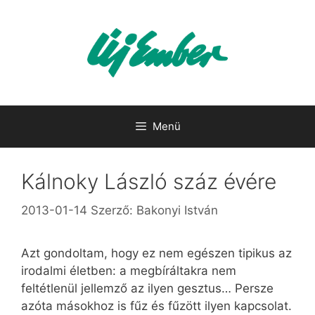
Kilépés
a
tartalomba
Menü
Kálnoky László száz évére
2013-01-14
Szerző:
Bakonyi István
Azt gondoltam, hogy ez nem egészen tipikus az
irodalmi életben: a megbíráltakra nem
feltétlenül jellemző az ilyen gesztus… Persze
azóta másokhoz is fűz és fűzött ilyen kapcsolat.