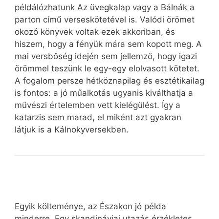
példálózhatunk Az üvegkalap vagy a Bálnák a
parton című verseskötetével is. Valódi örömet
okozó könyvek voltak ezek akkoriban, és
hiszem, hogy a fényük mára sem kopott meg. A
mai versbőség idején sem jellemző, hogy igazi
örömmel teszünk le egy-egy elolvasott kötetet.
A fogalom persze hétköznapilag és esztétikailag
is fontos: a jó műalkotás ugyanis kiválthatja a
művészi értelemben vett kielégülést. Így a
katarzis sem marad, el miként azt gyakran
látjuk is a Kálnokyversekben.
Egyik költeménye, az Északon jó példa
minderre. Egy skandináviai utazás érzékletes