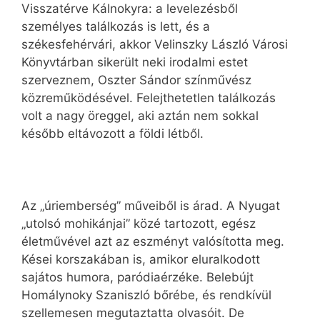
Visszatérve Kálnokyra: a levelezésből
személyes találkozás is lett, és a
székesfehérvári, akkor Velinszky László Városi
Könyvtárban sikerült neki irodalmi estet
szerveznem, Oszter Sándor színművész
közreműködésével. Felejthetetlen találkozás
volt a nagy öreggel, aki aztán nem sokkal
később eltávozott a földi létből.
Az „úriemberség” műveiből is árad. A Nyugat
„utolsó mohikánjai” közé tartozott, egész
életművével azt az eszményt valósította meg.
Kései korszakában is, amikor eluralkodott
sajátos humora, paródiaérzéke. Belebújt
Homálynoky Szaniszló bőrébe, és rendkívül
szellemesen megutaztatta olvasóit. De