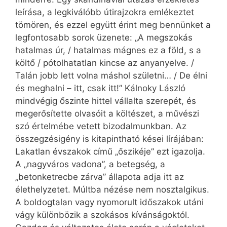
leírása, a legkiválóbb útirajzokra emlékeztet
tömören, és ezzel együtt érint meg bennünket a
legfontosabb sorok üzenete: „A megszokás
hatalmas úr, / hatalmas mágnes ez a föld, s a
költő / pótolhatatlan kincse az anyanyelve. /
Talán jobb lett volna máshol születni… / De élni
és meghalni – itt, csak itt!” Kálnoky László
mindvégig őszinte hittel vállalta szerepét, és
megerősítette olvasóit a költészet, a művészi
szó értelmébe vetett bizodalmunkban. Az
összegzésigény is kitapintható kései lírájában:
Lakatlan évszakok című „őszikéje” ezt igazolja.
A „nagyváros vadona”, a betegség, a
„betonketrecbe zárva” állapota adja itt az
élethelyzetet. Múltba nézése nem nosztalgikus.
A boldogtalan vagy nyomorult időszakok utáni
vágy különbözik a szokásos kívánságoktól.