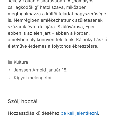
Jékely Zoltán elsiratásában. A „homályos
csillagködökig” hatol szava, miközben
megfogalmazza a költői feladat nagyszerűségét
is. Nemrégiben emlékezhettünk születésének
századik évfordulójára. Szülővárosa, Eger
ebben is az élen járt – abban a korban,
amelyben oly könnyen felejtünk. Kálnoky László
életműve érdemes a folytonos ébresztésre.
Kategória
Kultúra
Janssen Arnold január 15.
Kígyót melengetni
Szólj hozzá!
Hozzászólás küldéséhez
be kell jelentkezni
.