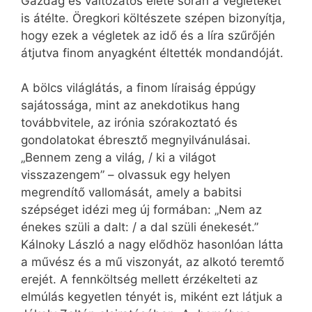
Gazdag és változatos élete során a végleteket
is átélte. Öregkori költészete szépen bizonyítja,
hogy ezek a végletek az idő és a líra szűrőjén
átjutva finom anyagként éltették mondandóját.
A bölcs világlátás, a finom líraiság éppúgy
sajátossága, mint az anekdotikus hang
továbbvitele, az irónia szórakoztató és
gondolatokat ébresztő megnyilvánulásai.
„Bennem zeng a világ, / ki a világot
visszazengem” – olvassuk egy helyen
megrendítő vallomását, amely a babitsi
szépséget idézi meg új formában: „Nem az
énekes szüli a dalt: / a dal szüli énekesét.”
Kálnoky László a nagy elődhöz hasonlóan látta
a művész és a mű viszonyát, az alkotó teremtő
erejét. A fennköltség mellett érzékelteti az
elmúlás kegyetlen tényét is, miként ezt látjuk a