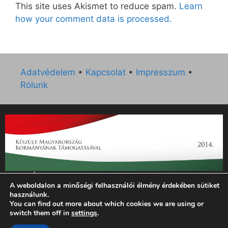
This site uses Akismet to reduce spam.
Learn
how your comment data is processed.
Adatvédelem
•
Kapcsolat
•
Impresszum
•
Rólunk
„Az Új Ember katolikus hetilap 2014. évi működésének
A weboldalon a minőségi felhasználói élmény érdekében sütiket
támogatását az EGYH-KCP-14-P-0121 sz. támogatási
használunk.
szerződés keretében 3 000 000 Ft összegben támogatta az
You can find out more about which cookies we are using or
Emberi Erőforrások Minisztériuma.”
switch them off in
settings
.