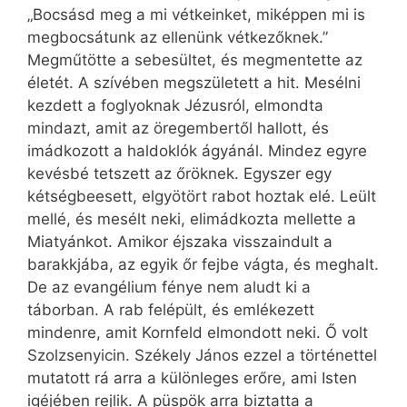
„Bocsásd meg a mi vétkeinket, miképpen mi is
megbocsátunk az ellenünk vétkezőknek.”
Megműtötte a sebesültet, és megmentette az
életét. A szívében megszületett a hit. Mesélni
kezdett a foglyoknak Jézusról, elmondta
mindazt, amit az öregembertől hallott, és
imádkozott a haldoklók ágyánál. Mindez egyre
kevésbé tetszett az őröknek. Egyszer egy
kétségbeesett, elgyötört rabot hoztak elé. Leült
mellé, és mesélt neki, elimádkozta mellette a
Miatyánkot. Amikor éjszaka visszaindult a
barakkjába, az egyik őr fejbe vágta, és meghalt.
De az evangélium fénye nem aludt ki a
táborban. A rab felépült, és emlékezett
mindenre, amit Kornfeld elmondott neki. Ő volt
Szolzsenyicin. Székely János ezzel a történettel
mutatott rá arra a különleges erőre, ami Isten
igéjében rejlik. A püspök arra biztatta a