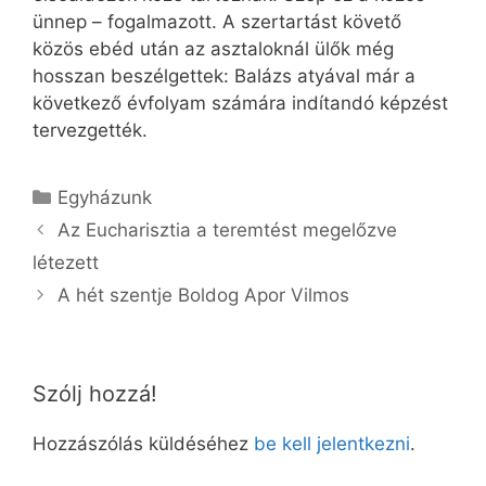
ünnep – fogalmazott. A szertartást követő
közös ebéd után az asztaloknál ülők még
hosszan beszélgettek: Balázs atyával már a
következő évfolyam számára indítandó képzést
tervezgették.
Kategória
Egyházunk
Az Eucharisztia a teremtést megelőzve
létezett
A hét szentje Boldog Apor Vilmos
Szólj hozzá!
Hozzászólás küldéséhez
be kell jelentkezni
.