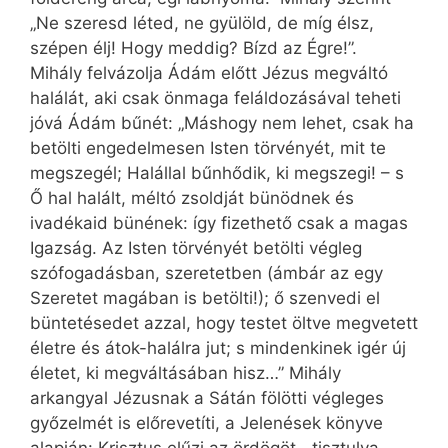
„Ne szeresd léted, ne gyülöld, de míg élsz,
szépen élj! Hogy meddig? Bízd az Égre!”.
Mihály felvázolja Ádám előtt Jézus megváltó
halálát, aki csak önmaga feláldozásával teheti
jóvá Ádám bűnét: „Máshogy nem lehet, csak ha
betölti engedelmesen Isten törvényét, mit te
megszegél; Halállal bűnhődik, ki megszegi! – s
Ő hal halált, méltó zsoldját bünödnek és
ivadékaid bünének: így fizethető csak a magas
Igazság. Az Isten törvényét betölti végleg
szófogadásban, szeretetben (ámbár az egy
Szeretet magában is betölti!); ő szenvedi el
büntetésedet azzal, hogy testet öltve megvetett
életre és átok-halálra jut; s mindenkinek igér új
életet, ki megváltásában hisz…” Mihály
arkangyal Jézusnak a Sátán fölötti végleges
győzelmét is előrevetíti, a Jelenések könyve
alapján: Krisztus elűzi az ördögöt, „tisztulva-