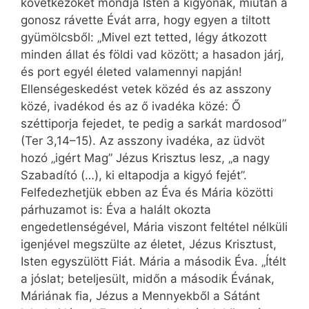
következőket mondja Isten a kígyónak, miután a
gonosz rávette Évát arra, hogy egyen a tiltott
gyümölcsből: „Mivel ezt tetted, légy átkozott
minden állat és földi vad között; a hasadon járj,
és port egyél életed valamennyi napján!
Ellenségeskedést vetek közéd és az asszony
közé, ivadékod és az ő ivadéka közé: Ő
széttiporja fejedet, te pedig a sarkát mardosod”
(Ter 3,14–15). Az asszony ivadéka, az üdvöt
hozó „igért Mag” Jézus Krisztus lesz, „a nagy
Szabadító (…), ki eltapodja a kigyó fejét”.
Felfedezhetjük ebben az Éva és Mária közötti
párhuzamot is: Éva a halált okozta
engedetlenségével, Mária viszont feltétel nélküli
igenjével megszülte az életet, Jézus Krisztust,
Isten egyszülött Fiát. Mária a második Éva. „Ítélt
a jóslat; beteljesült, midőn a második Évának,
Máriának fia, Jézus a Mennyekből a Sátánt