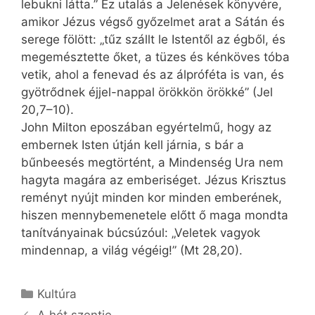
lebukni látta.” Ez utalás a Jelenések könyvére,
amikor Jézus végső győzelmet arat a Sátán és
serege fölött: „tűz szállt le Istentől az égből, és
megemésztette őket, a tüzes és kénköves tóba
vetik, ahol a fenevad és az álpróféta is van, és
gyötrődnek éjjel-nappal örökkön örökké” (Jel
20,7–10).
John Milton eposzában egyértelmű, hogy az
embernek Isten útján kell járnia, s bár a
bűnbeesés megtörtént, a Mindenség Ura nem
hagyta magára az emberiséget. Jézus Krisztus
reményt nyújt minden kor minden emberének,
hiszen mennybemenetele előtt ő maga mondta
tanítványainak búcsúzóul: „Veletek vagyok
mindennap, a világ végéig!” (Mt 28,20).
Kategória
Kultúra
A hét szentje