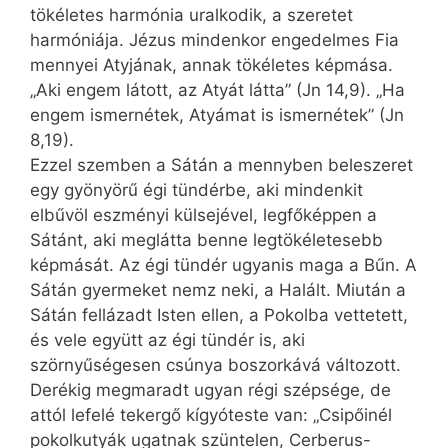
tökéletes harmónia uralkodik, a szeretet
harmóniája. Jézus mindenkor engedelmes Fia
mennyei Atyjának, annak tökéletes képmása.
„Aki engem látott, az Atyát látta” (Jn 14,9). „Ha
engem ismernétek, Atyámat is ismernétek” (Jn
8,19).
Ezzel szemben a Sátán a mennyben beleszeret
egy gyönyörű égi tündérbe, aki mindenkit
elbűvöl eszményi külsejével, legfőképpen a
Sátánt, aki meglátta benne legtökéletesebb
képmását. Az égi tündér ugyanis maga a Bűn. A
Sátán gyermeket nemz neki, a Halált. Miután a
Sátán fellázadt Isten ellen, a Pokolba vettetett,
és vele együtt az égi tündér is, aki
szörnyűségesen csúnya boszorkává változott.
Derékig megmaradt ugyan régi szépsége, de
attól lefelé tekergő kígyóteste van: „Csipőinél
pokolkutyák ugatnak szüntelen, Cerberus-