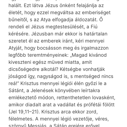
halált. Ezt látva Jézus önként felajánlja az
életét, hogy ezzel megváltsa az emberiséget
bűneitől, s az Atya elfogadja áldozatát. Ő
rendeli el Jézus megtestesülését, a Fiú
kérésére. Jézusban már ekkor is határtalan
szeretet él az emberek iránt, kéri mennyei
Atyját, hogy bocsásson meg és irgalmazzon
legfőbb teremtményeinek: „Magad kivánod
kiveszteni egész müved miatta, amit
dicsőségedre alkotál? Kétségbe vonhatják
jóságod így, nagyságod is, s mentséged nincs
reá!” Krisztus mennyei légiói élén győzi le a
Sátánt, a Jelenések könyvében leírtakra
emlékeztető módon, rettenthetetlen lovasként,
amikor diadalt arat a vadállat és prófétái fölött
(Jel 19,11–21). Krisztus arca ekkor zord,
félelmetes. A mennyei légió vezetője, véres,
szörnyű Messiás, a Sátán erejére erővel