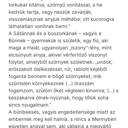
torkukat kitátva, szörnyű vonítással, s ha
kedvük tartja, vagy neszük zavarják,
visszamásznak anyjuk méhébe; ott kucorogva
láthatatlan vonítnak benn.”
A Sátánnak és a boszorkának – vagyis a
Bűnnek – gyermekük is születik, egy fiú, aki
maga a Halál, ugyanolyan „iszony”-lény, mint
elcsúnyult anyja, akivel vérfertőző viszonyt
folytat, amelyből szörnyek születnek: „undok,
erőszakolt ölelkezéssel, rút, rablott kéjéből
foganta bennem e bőgő szörnyeket, mik
szüntelen környékeznek (…) óraszám
fogamzom, szülöm őket végtelen kinomra; (…) s
készakarva ölnek-nyúznak, hogy tőlük soha
sincs nyugalmam.”
A bűnbeesés, vagyis engedetlensége miatt az
embernek meg kell halnia, s nincs a Mennyben
egyetlen angyal sem, aki vállalná a megváltó