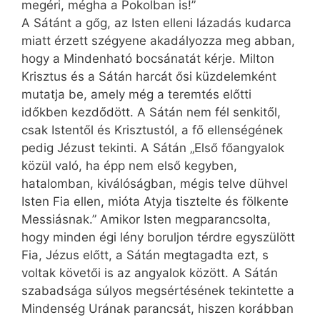
megéri, mégha a Pokolban is!”
A Sátánt a gőg, az Isten elleni lázadás kudarca
miatt érzett szégyene akadályozza meg abban,
hogy a Mindenható bocsánatát kérje. Milton
Krisztus és a Sátán harcát ősi küzdelemként
mutatja be, amely még a teremtés előtti
időkben kezdődött. A Sátán nem fél senkitől,
csak Istentől és Krisztustól, a fő ellenségének
pedig Jézust tekinti. A Sátán „Első főangyalok
közül való, ha épp nem első kegyben,
hatalomban, kiválóságban, mégis telve dühvel
Isten Fia ellen, mióta Atyja tisztelte és fölkente
Messiásnak.” Amikor Isten megparancsolta,
hogy minden égi lény boruljon térdre egyszülött
Fia, Jézus előtt, a Sátán megtagadta ezt, s
voltak követői is az angyalok között. A Sátán
szabadsága súlyos megsértésének tekintette a
Mindenség Urának parancsát, hiszen korábban