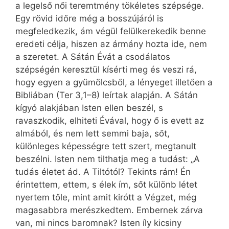
a legelső női teremtmény tökéletes szépsége.
Egy rövid időre még a bosszújáról is
megfeledkezik, ám végül felülkerekedik benne
eredeti célja, hiszen az ármány hozta ide, nem
a szeretet. A Sátán Évát a csodálatos
szépségén keresztül kísérti meg és veszi rá,
hogy egyen a gyümölcsből, a lényeget illetően a
Bibliában (Ter 3,1–8) leírtak alapján. A Sátán
kígyó alakjában Isten ellen beszél, s
ravaszkodik, elhiteti Évával, hogy ő is evett az
almából, és nem lett semmi baja, sőt,
különleges képességre tett szert, megtanult
beszélni. Isten nem tilthatja meg a tudást: „A
tudás életet ád. A Tiltótól? Tekints rám! Én
érintettem, ettem, s élek ím, sőt különb létet
nyertem tőle, mint amit kirótt a Végzet, még
magasabbra merészkedtem. Embernek zárva
van, mi nincs baromnak? Isten íly kicsiny