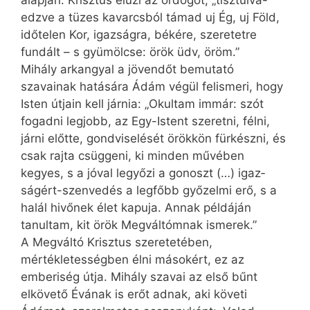
edzve a tüzes ka­varcs­ból támad uj Ég, uj Föld,
időtelen Kor, igazságra, békére, szeretetre
fundált – s gyümölcse: örök üdv, öröm.”
Mihály arkangyal a jövendőt bemutató
szavainak hatására Ádám végül felismeri, hogy
Isten útjain kell járnia: „Okultam immár: szót
fogadni legjobb, az Egy-Istent szeretni, félni,
járni előtte, gondviselését örökkön fürkészni, és
csak rajta csüggeni, ki minden művében
kegyes, s a jóval legyőzi a gonoszt (…) igaz­
ságért-szenvedés a legfőbb győzelmi erő, s a
halál hivőnek élet kapuja. Annak példáján
tanultam, kit örök Megváltómnak ismerek.”
A Megváltó Krisztus szeretetében,
mértékletességben élni másokért, ez az
emberiség útja. Mihály szavai az első bűnt
elkövető Évának is erőt adnak, aki követi