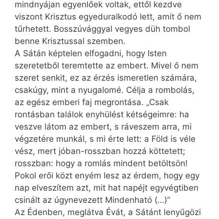
mindnyájan egyenlőek voltak, ettől kezdve
viszont Krisztus egyeduralkodó lett, amit ő nem
tűrhetett. Bosszúvággyal vegyes düh tombol
benne Krisztussal szemben.
A Sátán képtelen elfogadni, hogy Isten
szeretetből teremtette az embert. Mivel ő nem
szeret senkit, ez az érzés ismeretlen számára,
csakúgy, mint a nyugalomé. Célja a rombolás,
az egész emberi faj megrontása. „Csak
rontásban találok enyhülést kétségeimre: ha
veszve látom az embert, s ráveszem arra, mi
végzetére munkál, s mi érte lett: a Föld is véle
vész, mert jóban-rosszban hozzá köttetett;
rosszban: hogy a romlás mindent betöltsön!
Pokol erői közt enyém lesz az érdem, hogy egy
nap elveszítem azt, mit hat napéjt egyvégtiben
csinált az úgynevezett Mindenható (…)”
Az Édenben, meglátva Évát, a Sátánt lenyűgözi