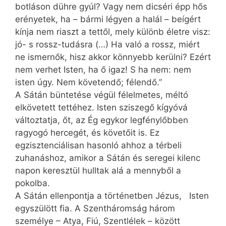
botláson dühre gyúl? Vagy nem dicséri épp hős
erényetek, ha – bármi légyen a halál – beígért
kínja nem riaszt a tettől, mely különb életre visz:
jó- s rossz-tudásra (…) Ha való a rossz, miért
ne ismernők, hisz akkor könnyebb kerülni? Ezért
nem verhet Isten, ha ő igaz! S ha nem: nem
isten úgy. Nem követendő; félendő.”
A Sátán büntetése végül félelmetes, méltó
elkövetett tettéhez. Isten sziszegő kígyóvá
változtatja, őt, az Ég egykor legfénylőbben
ragyogó hercegét, és követőit is. Ez
egzisztenciálisan hasonló ahhoz a térbeli
zuhanáshoz, amikor a Sátán és seregei kilenc
napon keresztül hulltak alá a mennyből a
pokolba.
A Sátán ellenpontja a történetben Jézus, Isten
egyszülött fia. A Szentháromság három
személye – Atya, Fiú, Szentlélek – között