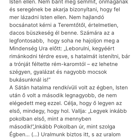
Isten ellen. Nem bánt meg semmit, önmagának
és seregének be akarja bizonyítani, hogy fel
mer lázadni Isten ellen. Nem hajlandó
bocsánatot kérni a Teremtőtől, értelmetlen,
dacos büszkeség él benne. Számára az a
legfontosabb, hogy soha ne hajoljon meg a
Mindenség Ura előtt: „Leborulni, kegyéért
rimánkodni térdre esve, s hatalmát istenítni, bár
a trónját féltette rém-karomtól – ez lehetne
szégyen, gyalázat és nagyobb mocsok
bukásunknál is!”
A Sátán hatalma rendkívüli volt az égben, Isten
után ő volt a második legnagyobb, de nem
elégedett meg ezzel. Célja, hogy ő legyen az
első, mindegy, hogy hol. Vallja: „Legyek inkább
pokolban első, mint a mennyben
második!”„Inkább Pokolban úr, mint szolga
Égben… (…) Uralmunk biztos itt, s az uralom