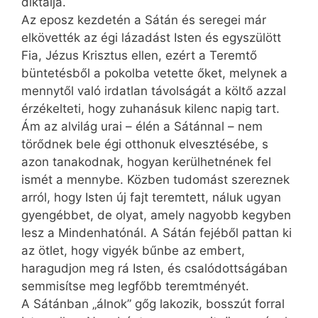
diktálja.
Az eposz kezdetén a Sátán és seregei már
elkövették az égi lázadást Isten és egyszülött
Fia, Jézus Krisztus ellen, ezért a Teremtő
büntetésből a pokolba vetette őket, melynek a
mennytől való irdatlan távolságát a költő azzal
érzékelteti, hogy zuhanásuk kilenc napig tart.
Ám az alvilág urai – élén a Sátánnal – nem
törődnek bele égi otthonuk elvesztésébe, s
azon tanakodnak, hogyan kerülhetnének fel
ismét a mennybe. Közben tudomást szereznek
arról, hogy Isten új fajt teremtett, náluk ugyan
gyengébbet, de olyat, amely nagyobb kegyben
lesz a Mindenhatónál. A Sátán fejéből pattan ki
az ötlet, hogy vigyék bűnbe az embert,
haragudjon meg rá Isten, és csalódottságában
semmisítse meg legfőbb teremtményét.
A Sátánban „álnok” gőg lakozik, bosszút forral