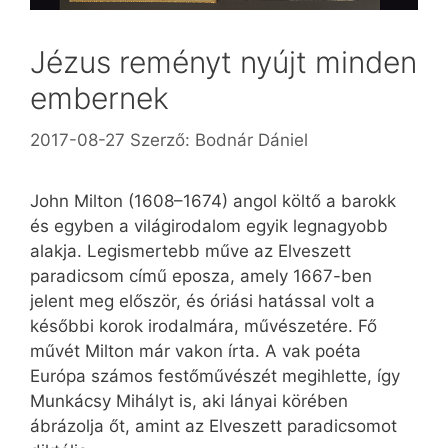
Jézus reményt nyújt minden
embernek
2017-08-27
Szerző:
Bodnár Dániel
John Milton (1608–1674) angol költő a barokk
és egyben a világirodalom egyik legnagyobb
alakja. Legismertebb műve az Elveszett
paradicsom című eposza, amely 1667-ben
jelent meg először, és óriási hatással volt a
későbbi korok irodalmára, művészetére. Fő
művét Milton már vakon írta. A vak poéta
Európa számos festőművészét megihlette, így
Munkácsy Mihályt is, aki lányai körében
ábrázolja őt, amint az Elveszett paradicsomot