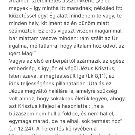
Ádámot, szerelmetes asszonyként: „Veled
megyek – így mintha itt maradnék; nélküled itt:
kiűzetéssel egy! Ég alatt mindenem te vagy, te
minden hely, kit imént az én bünöm miatt
száműztek. Ez erős vigaszt viszem magammal,
bár miattam veszve minden: rám szállt az Úr
irgalma, méltatlanra, hogy általam hoz üdvöt az
ígért Mag!”
Vagyis az első emberpártól származik az egész
emberiség, s így jön el végül Jézus Krisztus,
Isten szava, a megtestesült Ige (Lk 8,11), az
idők teljességének pillanatában. Utalás ez
Jézus megváltó halálára is, amelyre szükség
volt ahhoz, hogy sokaknak életük legyen, ahogy
azt Krisztus kifejezi e hasonlattal: „ha a
búzaszem nem hull a földbe, és nem hal el,
egymaga marad, de ha elhal, sok termést hoz”
(Jn 12,24). A Teremtés könyvében a