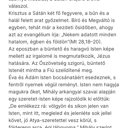
válaszol.
Krisztus a Sátán két fő fegyvere, a bűn és a
halál felett arat győzelmet. Bíró és Megváltó is
egyben, tehát már a kezdeti ősidőben, ahogy
azt az evangélium írja: „Nekem adatott minden
hatalom, égben és földön”(Mt 28,18–20).
Az eposzban a büntető és haragvó Isten képe
mellett az irgalomé is megmutatkozik, Jézus
hatására. Az Ószövetség szigorú, büntető
Istenét mintha a Fiú szelídítené meg.
Éva és Ádám Isten bocsánatáért esedeznek, s
fentről nyernek végül reményt. Isten nem hagyja
magukra őket, Mihály arkangyal szavai alapján
egy szeretet-Isten képe rajzolódik ki előttük:
„De emlékezz rá: völgyön és síkon jelen van
Isten, mint itt, megleled és jelenléte sok jellel
követ, jó Atya-szeretettel vesz körül, s
földereng arca, égi lábnyoma.” Mihály szerint