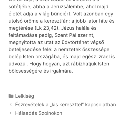
sötétjébe, abba a Jeruzsálembe, ahol majd
életét adja a világ bűneiért. Volt azonban egy
utolsó öröme a keresztfán: a jobb lator hite és
megtérése (Lk 23,42). Jézus halála és
feltámadása pedig, Szent Pál szerint,
megnyitotta az utat az üdvtörténet végső
beteljesedése felé: a nemzetek összessége
belép Isten országába, és majd egész Izrael is
üdvözül. Hogy hogyan, azt rábízhatjuk Isten
bölcsességére és irgalmára.
Kategória
Lelkiség
Észrevételek a „kis kereszttel” kapcsolatban
Hálaadás Szolnokon