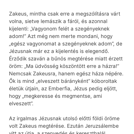
Zakeus, mintha csak erre a megszólításra várt
volna, sietve lemászik a fáról, és azonnal
kijelenti: „Vagyonom felét a szegényeknek
adom!” Azt még nem merte mondani, hogy
„egész vagyonomat a szegényeknek adom”, de
Jézusnak már ez a kijelentés is elegendő.
Érződik szaván a bűnös megtérése miatt érzett
öröm: „Ma üdvösség köszöntött erre a házra!”
Nemcsak Zakeusra, hanem egész háza népére.
Ők is mind „elveszett bárányként” kóboroltak
életük útjain, az Emberfia, Jézus pedig eljött,
hogy „megkeresse és megmentse, ami
elveszett”.
Az irgalmas Jézusnak utolsó előtti földi öröme
volt Zakeus megtérése. Ezután Jeruzsálembe
vitt az útja, a szenvedés és kereszthalál