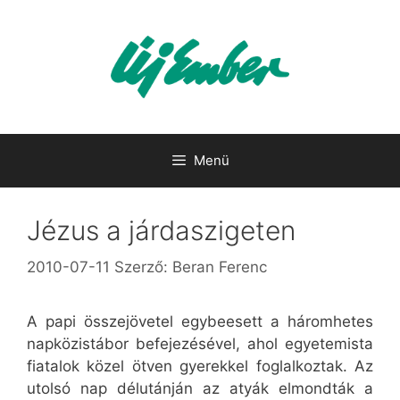
Kilépés
a
tartalomba
Menü
Jézus a járdaszigeten
2010-07-11
Szerző:
Beran Ferenc
A papi összejövetel egybeesett a háromhetes
napközistábor befejezésével, ahol egyetemista
fiatalok közel ötven gyerekkel foglalkoztak. Az
utolsó nap délutánján az atyák elmondták a