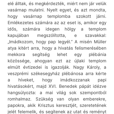
elé álltak, és megkérdezték, miért nem jár velük
vasárnap mulatni. Nyelt egyet, és azt mondta,
hogy vasárnap templomba szokott járni.
Emlékezetes számára az az eset is, amikor egy
idős, számára idegen hölgy a templom
kapujában megszólította, e szavakkal:
„Imádkozom, hogy pap legyél.” A misén Müller
atya kitért arra, hogy a hivatás felismerésében
mekkora segítség lehet egy plébánia
közössége, ahogyan ezt az újlaki templom
elmúlt évtizedei is igazolják. Nagy Károly, a
veszprémi székesegyház plébánosa arra kérte
a híveket, hogy imádkozzanak papi
hivatásokért, majd XVI. Benedek pápát idézve
hangsúlyozta: a mai világ sok szempontból
romhalmaz. Szükség van olyan emberekre,
papokra, akik Krisztus keresztjét, szeretetének
jelét felemelik, és segítenek az utat és reményt