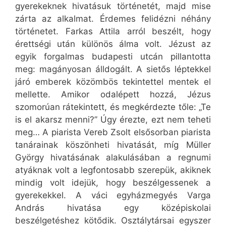
gyerekeknek hivatásuk történetét, majd mise
zárta az alkalmat. Érdemes felidézni néhány
történetet. Farkas Attila arról beszélt, hogy
érettségi után különös álma volt. Jézust az
egyik forgalmas budapesti utcán pillantotta
meg: magányosan álldogált. A sietős léptekkel
járó emberek közömbös tekintettel mentek el
mellette. Amikor odalépett hozzá, Jézus
szomorúan rátekintett, és megkérdezte tőle: „Te
is el akarsz menni?” Úgy érezte, ezt nem teheti
meg… A piarista Vereb Zsolt elsősorban piarista
tanárainak köszönheti hivatását, míg Müller
György hivatásának alakulásában a regnumi
atyáknak volt a legfontosabb szerepük, akiknek
mindig volt idejük, hogy beszélgessenek a
gyerekekkel. A váci egyházmegyés Varga
András hivatása egy középiskolai
beszélgetéshez kötődik. Osztálytársai egyszer