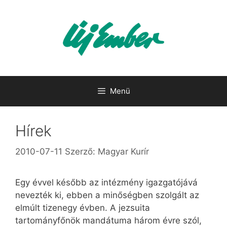
Kilépés
a
tartalomba
Menü
Hírek
2010-07-11
Szerző:
Magyar Kurír
Egy évvel később az intézmény igazgatójává
nevezték ki, ebben a minőségben szolgált az
elmúlt tizenegy évben. A jezsuita
tartományfőnök mandátuma három évre szól,