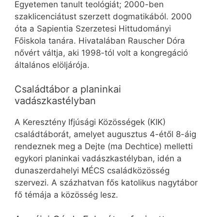
Egyetemen tanult teológiát; 2000-ben
szaklicenciátust szerzett dogmatikából. 2000
óta a Sapientia Szerzetesi Hittudományi
Főiskola tanára. Hivatalában Rauscher Dóra
nővért váltja, aki 1998-tól volt a kongregáció
általános elöljárója.
Családtábor a planinkai
vadászkastélyban
A Keresztény Ifjúsági Közösségek (KIK)
családtáborát, amelyet augusztus 4-étől 8-áig
rendeznek meg a Dejte (ma Dechtice) melletti
egykori planinkai vadászkastélyban, idén a
dunaszerdahelyi MÉCS családközösség
szervezi. A százhatvan fős katolikus nagytábor
fő témája a közösség lesz.