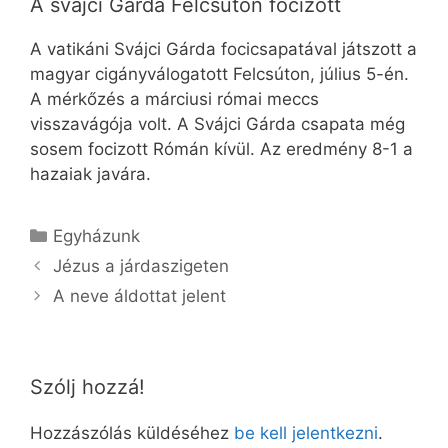
A svájci Gárda Felcsúton focizott
A vatikáni Svájci Gárda focicsapatával játszott a
magyar cigányválogatott Felcsúton, július 5-én.
A mérkőzés a márciusi római meccs
visszavágója volt. A Svájci Gárda csapata még
sosem focizott Rómán kívül. Az eredmény 8-1 a
hazaiak javára.
Kategória
Egyházunk
Jézus a járdaszigeten
A neve áldottat jelent
Szólj hozzá!
Hozzászólás küldéséhez
be kell jelentkezni
.