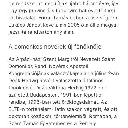
de rendszerint megújítják újabb három évre, így
egy-egy provinciális többnyire hat évig töltheti
be hivatalát. Forrai Tamás ebben a tisztségben
Lukács Jánost követi, aki 2005 óta áll a magyar
jezsuita rendtartomány élén.
A domonkos nővérek új főnöknője
Az Árpád-házi Szent Margitról Nevezett Szent
Domonkos Rendi Nővérek Apostoli
Kongregációjának választókáptalanja július 2-án
Deák Hedvig nővért választotta általános
főnöknővé. Deák Viktória Hedvig 1972-ben
született Budapesten. 1991-ben lépett a
rendbe, 1996-ban tett örökfogadalmat. Az
ELTE-n történelem- latin szakon végzett, és ott
doktorált középkori történelemből. Rómában, a
Szent Tamás Egyetemen és a Gergely