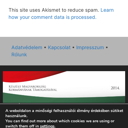
This site uses Akismet to reduce spam.
Learn
how your comment data is processed.
Adatvédelem
•
Kapcsolat
•
Impresszum
•
Rólunk
„Az Új Ember katolikus hetilap 2014. évi működésének
A weboldalon a minőségi felhasználói élmény érdekében sütiket
támogatását az EGYH-KCP-14-P-0121 sz. támogatási
használunk.
szerződés keretében 3 000 000 Ft összegben támogatta az
You can find out more about which cookies we are using or
Emberi Erőforrások Minisztériuma.”
switch them off in
settings
.