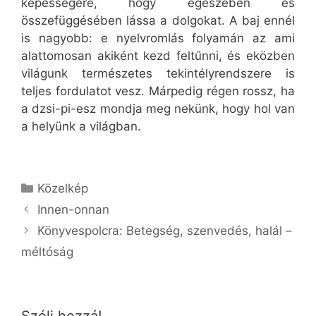
képességére, hogy egészében és
összefüggésében lássa a dolgokat. A baj ennél
is nagyobb: e nyelvromlás folyamán az ami
alattomosan akiként kezd feltűnni, és eközben
világunk természetes tekintélyrendszere is
teljes fordulatot vesz. Márpedig régen rossz, ha
a dzsi-pi-esz mondja meg nekünk, hogy hol van
a helyünk a világban.
Kategória
Közelkép
Innen-onnan
Könyvespolcra: Betegség, szenvedés, halál –
méltóság
Szólj hozzá!