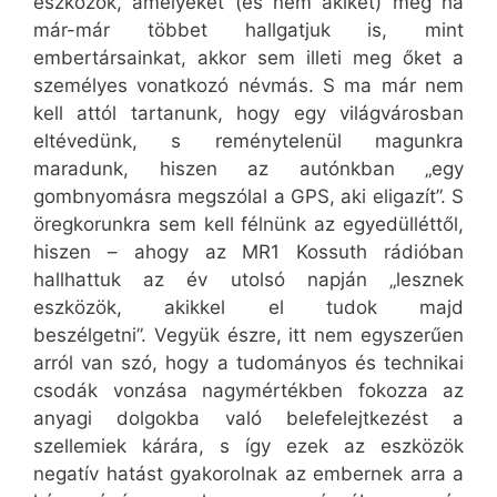
eszközök, amelyeket (és nem akiket) még ha
már-már többet hallgatjuk is, mint
embertársainkat, akkor sem illeti meg őket a
személyes vonatkozó névmás. S ma már nem
kell attól tartanunk, hogy egy világvárosban
eltévedünk, s reménytelenül magunkra
maradunk, hiszen az autónkban „egy
gombnyomásra megszólal a GPS, aki eligazít”. S
öregkorunkra sem kell félnünk az egyedülléttől,
hiszen – ahogy az MR1 Kossuth rádióban
hallhattuk az év utolsó napján „lesznek
eszközök, akikkel el tudok majd
beszélgetni”. Vegyük észre, itt nem egyszerűen
arról van szó, hogy a tudományos és technikai
csodák vonzása nagymértékben fokozza az
anyagi dolgokba való belefelejtkezést a
szellemiek kárára, s így ezek az eszközök
negatív hatást gyakorolnak az embernek arra a