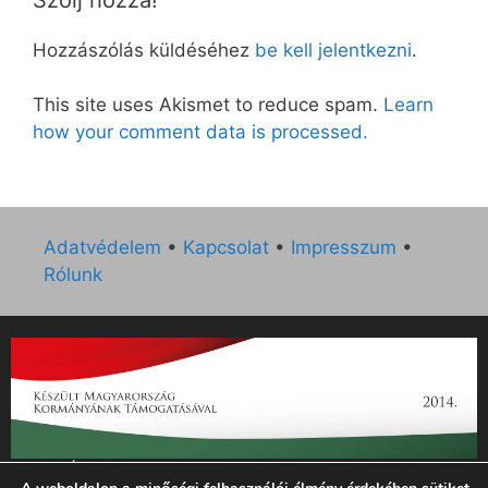
Hozzászólás küldéséhez
be kell jelentkezni
.
This site uses Akismet to reduce spam.
Learn
how your comment data is processed.
Adatvédelem
•
Kapcsolat
•
Impresszum
•
Rólunk
„Az Új Ember katolikus hetilap 2014. évi működésének