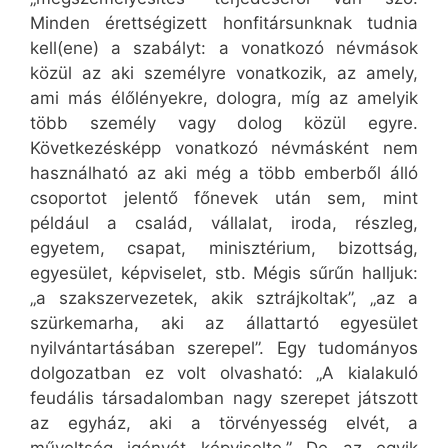
Minden érettségizett honfitársunknak tudnia
kell(ene) a szabályt: a vonatkozó névmások
közül az aki személyre vonatkozik, az amely,
ami más élőlényekre, dologra, míg az amelyik
több személy vagy dolog közül egyre.
Következésképp vonatkozó névmásként nem
használható az aki még a több emberből álló
csoportot jelentő főnevek után sem, mint
például a család, vállalat, iroda, részleg,
egyetem, csapat, minisztérium, bizottság,
egyesület, képviselet, stb. Mégis sűrűn halljuk:
„a szakszervezetek, akik sztrájkoltak”, „az a
szürkemarha, aki az állattartó egyesület
nyilvántartásában szerepel”. Egy tudományos
dolgozatban ez volt olvasható: „A kialakuló
feudális társadalomban nagy szerepet játszott
az egyház, aki a törvényesség elvét, a