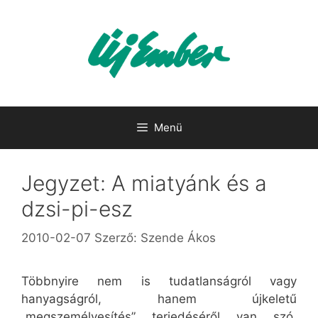
Kilépés
a
tartalomba
Menü
Jegyzet: A miatyánk és a
dzsi-pi-esz
2010-02-07
Szerző:
Szende Ákos
Többnyire nem is tudatlanságról vagy
hanyagságról, hanem újkeletű
„megszemélyesítés” terjedéséről van szó.