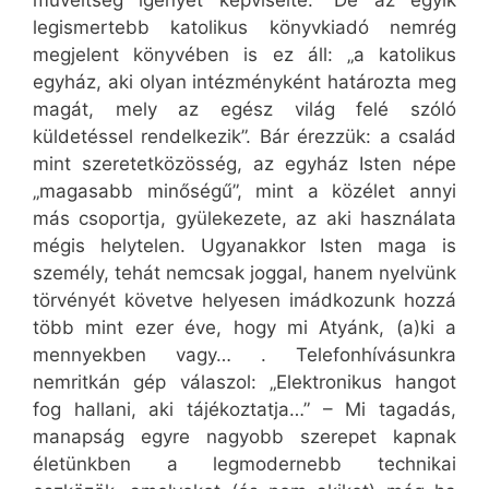
műveltség igényét képviselte.” De az egyik
legismertebb katolikus könyvkiadó nemrég
megjelent könyvében is ez áll: „a katolikus
egyház, aki olyan intézményként határozta meg
magát, mely az egész világ felé szóló
küldetéssel rendelkezik”. Bár érezzük: a család
mint szeretetközösség, az egyház Isten népe
„magasabb minőségű”, mint a közélet annyi
más csoportja, gyülekezete, az aki használata
mégis helytelen. Ugyanakkor Isten maga is
személy, tehát nemcsak joggal, hanem nyelvünk
törvényét követve helyesen imádkozunk hozzá
több mint ezer éve, hogy mi Atyánk, (a)ki a
mennyekben vagy… . Telefonhívásunkra
nemritkán gép válaszol: „Elektronikus hangot
fog hallani, aki tájékoztatja…” – Mi tagadás,
manapság egyre nagyobb szerepet kapnak
életünkben a legmodernebb technikai