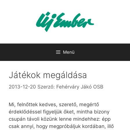
Kilépés
a
tartalomba
Menü
Játékok megáldása
2013-12-20
Szerző:
Fehérváry Jákó OSB
Mi, felnőttek kedves, szerető, megértő
érdeklődéssel figyeljük őket, mintha bizony
csupán távoli közünk lenne mindehhez: épp
csak annyi, hogy megpróbáljuk kordában, illő