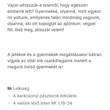
Vajon elhisszük-e Istenről, hogy egészen
emberré lett? Gyermekké, olyanná, mint egykor
mi voltunk, amilyenek talán mindmáig vagyunk,
olyanná, aki ott kopogtat az ajtónkon: vegyél
föl, ölelj meg, játsszál velem!
A játékok és a gyermekek megáldásakor bátran
vigyük az oltár elé családtagjaink mellett a
magunk belső gyermekét is!
Kategória
Lelkiség
A karácsonyi pásztorok lelkülete
A velünk lévő Isten Mt 1,18–24