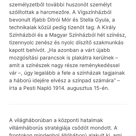
személyzetből további huszonöt személyt
szólítottak a harcmezőre. A Vígszínházból
bevonult ifjabb Ditrói Mór és Stella Gyula, a
technikaiak közül pedig tizenöt tag. A Király
Színházból és a Magyar Színházból hét színész,
tizennyolc zenész és nyolc díszítő szakmunkás
kapott behívót. „Ha azonban a várt újabb
mozgósítási parancsok is plakátra kerülnek –
amit a színészek nagy része reménykedéssel
vár –, úgy legalább a fele a színházak tagjainak
a háború idejére elvész a színpad számára” –
írta a Pesti Napló 1914. augusztus 15-én.
A világháborúban a központi hatalmak
villámháborús stratégiája csődöt mondott. A
frontokon mindenhol állóháború alakult ki, ami