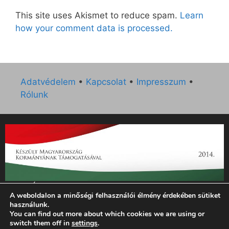
This site uses Akismet to reduce spam.
Learn
how your comment data is processed.
Adatvédelem
•
Kapcsolat
•
Impresszum
•
Rólunk
„Az Új Ember katolikus hetilap 2014. évi működésének
A weboldalon a minőségi felhasználói élmény érdekében sütiket
támogatását az EGYH-KCP-14-P-0121 sz. támogatási
használunk.
szerződés keretében 3 000 000 Ft összegben támogatta az
You can find out more about which cookies we are using or
Emberi Erőforrások Minisztériuma.”
switch them off in
settings
.