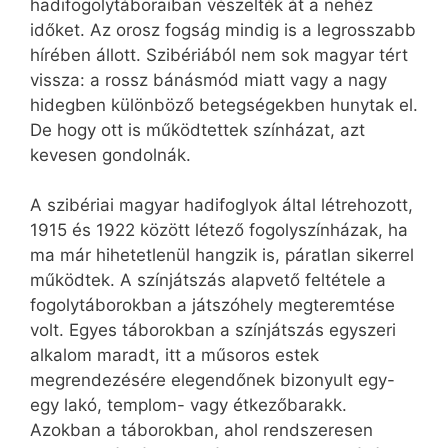
hadifogolytáboraiban vészelték át a nehéz
időket. Az orosz fogság mindig is a legrosszabb
hírében állott. Szibériából nem sok magyar tért
vissza: a rossz bánásmód miatt vagy a nagy
hidegben különböző betegségekben hunytak el.
De hogy ott is működtettek színházat, azt
kevesen gondolnák.
A szibériai magyar hadifoglyok által létrehozott,
1915 és 1922 között létező fogolyszínházak, ha
ma már hihetetlenül hangzik is, páratlan sikerrel
működtek. A színjátszás alapvető feltétele a
fogolytáborokban a játszóhely megteremtése
volt. Egyes táborokban a színjátszás egyszeri
alkalom maradt, itt a műsoros estek
megrendezésére elegendőnek bizonyult egy-
egy lakó, templom- vagy étkezőbarakk.
Azokban a táborokban, ahol rendszeresen