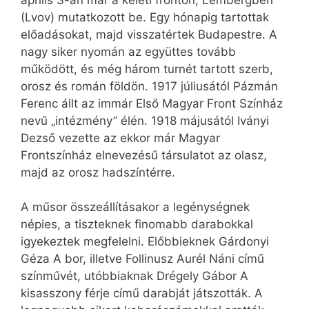
(Lvov) mutatkozott be. Egy hónapig tartottak
előadásokat, majd visszatértek Budapestre. A
nagy siker nyomán az együttes tovább
működött, és még három turnét tartott szerb,
orosz és román földön. 1917 júliusától Pázmán
Ferenc állt az immár Első Magyar Front Színház
nevű „intézmény” élén. 1918 májusától Iványi
Dezső vezette az ekkor már Magyar
Frontszínház elnevezésű társulatot az olasz,
majd az orosz hadszíntérre.
A műsor összeállításakor a legénységnek
népies, a tiszteknek finomabb darabokkal
igyekeztek megfelelni. Előbbieknek Gárdonyi
Géza A bor, illetve Follinusz Aurél Náni című
színművét, utóbbiaknak Drégely Gábor A
kisasszony férje című darabját játszották. A