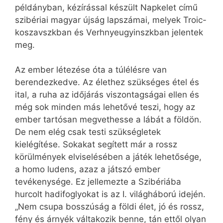
példányban, kézírással készült Napkelet című
szibériai magyar újság lapszámai, melyek Troic-
koszavszkban és Verhnyeugyinszkban jelentek
meg.
Az ember létezése óta a túlélésre van
berendezkedve. Az élethez szükséges étel és
ital, a ruha az időjárás viszontagságai ellen és
még sok minden más lehetővé teszi, hogy az
ember tartósan megvethesse a lábát a földön.
De nem elég csak testi szükségletek
kielégítése. Sokakat segített már a rossz
körülmények elviselésében a játék lehetősége,
a homo ludens, azaz a játszó ember
tevékenysége. Ez jellemezte a Szibériába
hurcolt hadifoglyokat is az I. világháború idején.
„Nem csupa bosszúság a földi élet, jó és rossz,
fény és árnyék váltakozik benne, tán ettől olyan