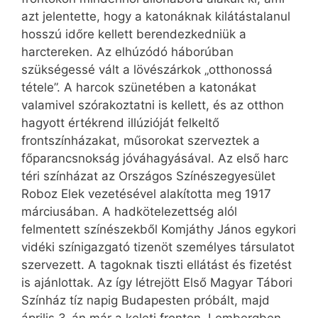
azt jelentette, hogy a katonáknak kilátástalanul
hosszú időre kellett berendezkedniük a
harctereken. Az elhúzódó háborúban
szükségessé vált a lövészárkok „otthonossá
tétele”. A harcok szünetében a katonákat
valamivel szórakoztatni is kellett, és az otthon
hagyott értékrend illúzióját felkeltő
frontszínházakat, műsorokat szerveztek a
főparancsnokság jóváhagyásával. Az első harc
téri színházat az Országos Színészegyesület
Roboz Elek vezetésével alakította meg 1917
márciusában. A hadkötelezettség alól
felmentett színészekből Komjáthy János egykori
vidéki színigazgató tizenöt személyes társulatot
szervezett. A tagoknak tiszti ellátást és fizetést
is ajánlottak. Az így létrejött Első Magyar Tábori
Színház tíz napig Budapesten próbált, majd
április 3-án már a keleti fronton, Lembergben