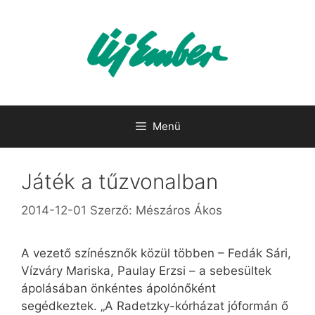
Kilépés
a
tartalomba
Menü
Játék a tűzvonalban
2014-12-01
Szerző:
Mészáros Ákos
A vezető színésznők közül többen – Fedák Sári,
Vízváry Mariska, Paulay Erzsi – a sebesültek
ápolásában önkéntes ápolónőként
segédkeztek. „A Radetzky-kórházat jóformán ő