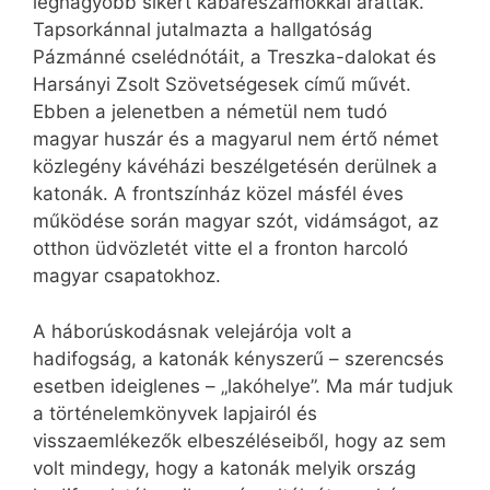
legnagyobb sikert kabarészámokkal aratták.
Tapsorkánnal jutalmazta a hallgatóság
Pázmánné cselédnótáit, a Treszka-dalokat és
Harsányi Zsolt Szövetségesek című művét.
Ebben a jelenetben a németül nem tudó
magyar huszár és a magyarul nem értő német
közlegény kávéházi beszélgetésén derülnek a
katonák. A frontszínház közel másfél éves
működése során magyar szót, vidámságot, az
otthon üdvözletét vitte el a fronton harcoló
magyar csapatokhoz.
A háborúskodásnak velejárója volt a
hadifogság, a katonák kényszerű – szerencsés
esetben ideiglenes – „lakóhelye”. Ma már tudjuk
a történelemkönyvek lapjairól és
visszaemlékezők elbeszéléseiből, hogy az sem
volt mindegy, hogy a katonák melyik ország