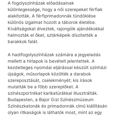
A fogolyszínházak előadásainak
különlegessége, hogy a női szerepeket férfiak
alakították. A férfiprimadonnák tündöklése
különös izgalmat hozott a táborok életébe.
Kiváltságokat élveztek, rajongóik ajándékokkal
halmozták el őket, sztárképeik díszítették a
barakkok falát.
A hadifogolyszínházak számára a jegyeladás
mellett a hírlapok is bevételt jelentettek. A
kezdetleges nyomdai eljárással készült színházi
újságok, műsorlapok közölték a darabok
szereposztását, cselekményét; kis írások
mutatták be a főbb szereplőket. A
színészportrékat karikatúrákkal illusztrálták.
Budapesten, a Bajor Gizi Színészmúzeum
Színészkatonák és primadonnák című kiállításán
olyan ritkaságok is láthatók most, mint az egy