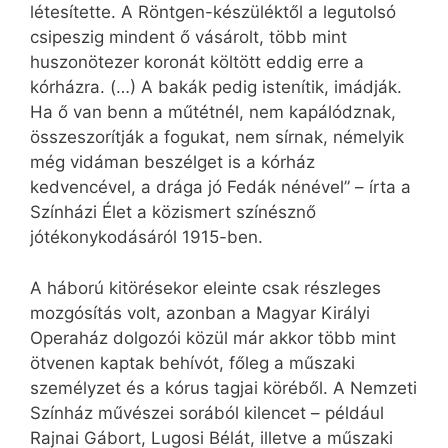
létesítette. A Röntgen-készüléktől a legutolsó
csipeszig mindent ő vásárolt, több mint
huszonötezer koronát költött eddig erre a
kórházra. (…) A bakák pedig istenítik, imádják.
Ha ő van benn a műtétnél, nem kapálódznak,
összeszorítják a fogukat, nem sírnak, némelyik
még vidáman beszélget is a kórház
kedvencével, a drága jó Fedák nénével” – írta a
Színházi Élet a közismert színésznő
jótékonykodásáról 1915-ben.
A háború kitörésekor eleinte csak részleges
mozgósítás volt, azonban a Magyar Királyi
Operaház dolgozói közül már akkor több mint
ötvenen kaptak behívót, főleg a műszaki
személyzet és a kórus tagjai köréből. A Nemzeti
Színház művészei sorából kilencet – például
Rajnai Gábort, Lugosi Bélát, illetve a műszaki