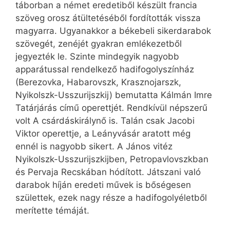
táborban a német eredetiből készült francia
szöveg orosz átültetéséből fordították vissza
magyarra. Ugyanakkor a békebeli sikerdarabok
szövegét, zenéjét gyakran emlékezetből
jegyezték le. Szinte mindegyik nagyobb
apparátussal rendelkező hadifogolyszínház
(Berezovka, Habarovszk, Krasznojarszk,
Nyikolszk-Usszurijszkij) bemutatta Kálmán Imre
Tatárjárás című operettjét. Rendkívül népszerű
volt A csárdáskirálynő is. Talán csak Jacobi
Viktor operettje, a Leányvásár aratott még
ennél is nagyobb sikert. A János vitéz
Nyikolszk-Usszurijszkijben, Petropavlovszkban
és Pervaja Recskában hódított. Játszani való
darabok híján eredeti művek is bőségesen
születtek, ezek nagy része a hadifogolyéletből
merítette témáját.