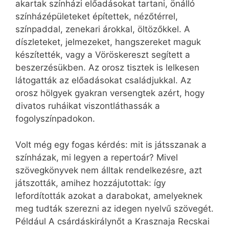
akartak színházi előadásokat tartani, önálló
színházépületeket építettek, nézőtérrel,
színpaddal, zenekari árokkal, öltözőkkel. A
díszleteket, jelmezeket, hangszereket maguk
készítették, vagy a Vöröskereszt segített a
beszerzésükben. Az orosz tisztek is lelkesen
látogatták az előadásokat családjukkal. Az
orosz hölgyek gyakran versengtek azért, hogy
divatos ruháikat viszontláthassák a
fogolyszínpadokon.
Volt még egy fogas kérdés: mit is játsszanak a
színházak, mi legyen a repertoár? Mivel
szövegkönyvek nem álltak rendelkezésre, azt
játszották, amihez hozzájutottak: így
lefordították azokat a darabokat, amelyeknek
meg tudták szerezni az idegen nyelvű szövegét.
Például A csárdáskirálynőt a Krasznaja Recskai