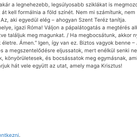
y akár a legnehezebb, legsúlyosabb sziklákat is megmozdí
át kell formálnia a föld színét. Nem mi számítunk, nem 
 Az, aki egyedül elég – ahogyan Szent Teréz tanítja.
elye, igazi Róma! Váljon a pápalátogatás a megtérés a
tve találjuk meg magunkat. / Ha megbocsátunk, akkor n
életre. Ámen.” Igen, így van ez. Biztos vagyok benne –
s a megszentelődésre eljussatok, mert enélkül senki nem
ak, könyörületesek, és bocsássatok meg egymásnak, ami
járjuk hát vele együtt az utat, amely maga Krisztus!
lentkezni
.