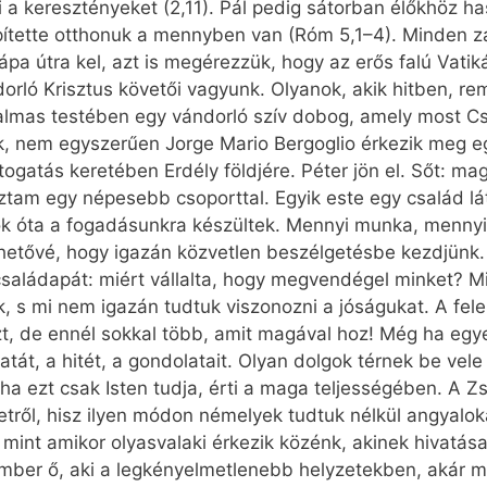
a keresztényeket (2,11). Pál pedig sátorban élőkhöz ha
pítette otthonuk a mennyben van (Róm 5,1–4). Minden za
pápa útra kel, azt is megérezzük, hogy az erős falú Vatik
rló Krisztus követői vagyunk. Olyanok, akik hitben, r
almas testében egy vándorló szív dobog, amely most Csík
 nem egyszerűen Jor­ge Mario Bergoglio érkezik meg egy
gatás keretében Erdély földjére. Péter jön el. Sőt: mag
ztam egy népesebb csoporttal. Egyik este egy család lá
 óta a fogadásunkra készültek. Mennyi munka, mennyi
hetővé, hogy igazán közvetlen beszélgetésbe kezdjünk.
saládapát: miért vállalta, hogy megvendégel minket? Mi
 s mi nem igazán tudtuk viszonozni a jóságukat. A felel
t, de ennél sokkal több, amit magával hoz! Még ha egye
atát, a hitét, a gondolatait. Olyan dolgok térnek be vel
ha ezt csak Isten tudja, érti a maga teljességében. A Zsi
ről, hisz ilyen módon némelyek tudtuk nélkül angyalokat
s, mint amikor olyasvalaki érkezik közénk, akinek hivatás
mber ő, aki a legkényelmetlenebb hely­zetekben, akár mé