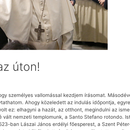
az úton!
ogy személyes vallomással kezdjem írásomat. Másodé
thatom. Ahogy közeledett az indulás időpontja, egyre 
lt ez: elhagyni a hazát, az otthont, megindulni az ism
 vált nemzeti templomunk, a Santo Ste­fa­no ro­tondo. 
23-ban Lászai János erdélyi főesperest, a Szent Péter