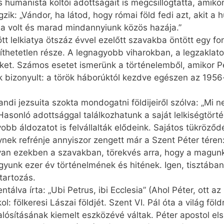
humanista költői adottságait is megcsillogtatta, amikor e
ik: „Vándor, ha látod, hogy római föld fedi azt, akit a
 volt és marad mindannyiunk közös hazája.”
t lelkiatya ötszáz évvel ezelőtt szavakba öntött egy fo
thetetlen része. A legnagyobb viharokban, a legzaklatot
ket. Számos esetet ismerünk a történelemből, amikor 
 bizonyult: a török háborúktól kezdve egészen az 1956
andi jezsuita szokta mondogatni földijeiről szólva: „Mi
Hasonló adottsággal találkozhatunk a saját lelkiségtört
yobb áldozatot is felvállalták elődeink. Sajátos tükröz
ek refrénje annyiszor zengett már a Szent Péter téren:
t van ezekben a szavakban, törekvés arra, hogy a magun
gyunk ezer év történelmének és hitének. Igen, tisztában
tartozás.
álva írta: „Ubi Petrus, ibi Ecclesia” (Ahol Péter, ott 
 fölkeresi Lászai földjét. Szent VI. Pál óta a világ föl
ósításának kiemelt eszközévé váltak. Péter apostol els