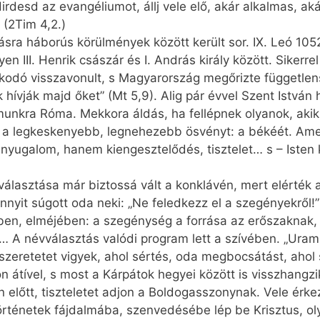
desd az evangéliumot, állj vele elő, akár alkalmas, akár 
 (2Tim 4,2.)
sra háborús körülmények között került sor. IX. Leó 105
n III. Henrik császár és I. András király között. Sikerrel
lkodó visszavonult, s Magyarország megőrizte független
hívják majd őket” (Mt 5,9). Alig pár évvel Szent István 
munkra Róma. Mekkora áldás, ha fellépnek olyanok, akik 
ják a legkeskenyebb, legnehezebb ösvényt: a békéét. A
tt nyugalom, hanem kiengesztelődés, tisztelet… s – Iste
álasztása már biztossá vált a konklávén, mert elérték a
nyit súgott oda neki: „Ne feledkezz el a szegényekről!”
ében, elméjében: a szegénység a forrása az erőszaknak
… A névválasztás valódi program lett a szívében. „Ura
 szeretetet vigyek, ahol sértés, oda megbocsátást, ahol
tível, s most a Kárpátok hegyei között is visszhangzik.
ten előtt, tiszteletet adjon a Boldogasszonynak. Vele érk
rténetek fájdalmába, szenvedésébe lép be Krisztus, ol