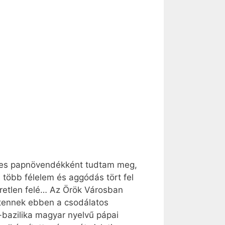
ves papnövendékként tudtam meg,
több félelem és aggódás tört fel
eretlen felé… Az Örök Városban
Istennek ebben a csodálatos
-bazilika magyar nyelvű pápai