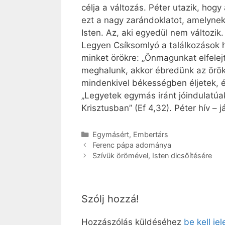
célja a változás. Péter utazik, hog
ezt a nagy zarándoklatot, amelynek 
Isten. Az, aki egyedül nem változik.
Legyen Csíksomlyó a találkozások h
minket örökre: „Önmagunkat elfelej
meghalunk, akkor ébredünk az örök 
mindenkivel békességben éljetek, é
„Legyetek egymás iránt jóindulatú
Krisztusban” (Ef 4,32). Péter hív – 
Kategória
Egymásért
,
Embertárs
Ferenc pápa adománya
Szívük örömével, Isten dicsőítésére
Szólj hozzá!
Hozzászólás küldéséhez
be kell je