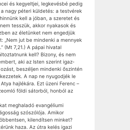
cei és kegyeltjei, legkevésbé pedig
l a nagy péteri küldetés: a testvérek
innünk kell a jóban, a szeretet és
 nem tesszük, akkor nyakasok és
özben az életünket nem engedjük
nít: „Nem jut be mindenki a mennyek
 (Mt 7,21.) A pápai hivatal
ltoztatnunk kell? Bizony, és nem
bert, aki az Isten szerint igaz­
ozást, beszéljen mindenki őszintén
tkezzetek. A nap ne nyugodjék le
 Atya hajlékára. Ezt üzeni Ferenc –
zeomló földi sátorból, honból az
ákat meghaladó evangéliumi
ságosság szószólója. Amikor
öbbentsen, kilendítsen minket?
érünk haza. Az útra kelés igazi