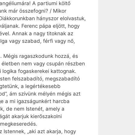
ngéliumára! A partiumi költő
unk már összefogni? / Mikor
Diákkorunkban hányszor elolvastuk,
váljanak. Ferenc pápa eljött, hogy
ével. Annak a nagy titoknak az
lga vagy szabad, férfi vagy nő,
és. Mégis ragaszkodunk hozzá, és
ló életben nem vagy csupán részben
i logika fogaskerekei kattognak.
Isten felszabadító, megszabadító
gtetünk, a legértékesebb
ágod”, ám szívünk mélyén mégis azt
ge a mi igazságunkért harcba
nk, de nem Istenét, amely a
ágát akarjuk kierőszakolni
a megkeseredés.
Istennek, „aki azt akarja, hogy