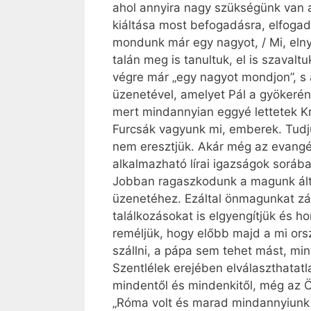
ahol annyira nagy szükségünk van 
kiáltása most befogadásra, elfogad
mondunk már egy nagyot, / Mi, eln
talán meg is tanultuk, el is szavalt
végre már „egy nagyot mondjon”, s a
üzenetével, amelyet Pál a gyökerén
mert mindannyian eggyé lettetek Kr
Furcsák vagyunk mi, emberek. Tudju
nem eresztjük. Akár még az evangél
alkalmazható lírai igazságok sorába
Jobban ragaszkodunk a magunk álta
üzenetéhez. Ezáltal önmagunkat zá
találkozásokat is elgyengítjük és h
reméljük, hogy előbb majd a mi ors
szállni, a pápa sem tehet mást, min
Szentlélek erejében elválaszthatatl
mindentől és mindenkitől, még az Ö
„Róma volt és marad mind­annyiunk 