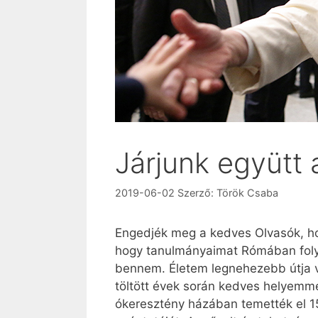
Járjunk együtt 
2019-06-02
Szerző:
Török Csaba
Engedjék meg a kedves Olvasók, h
hogy tanulmányaimat Rómában folyta
bennem. Életem legnehezebb útja vo
töltött évek során kedves helyemmé
ókeresztény házában temették el 15