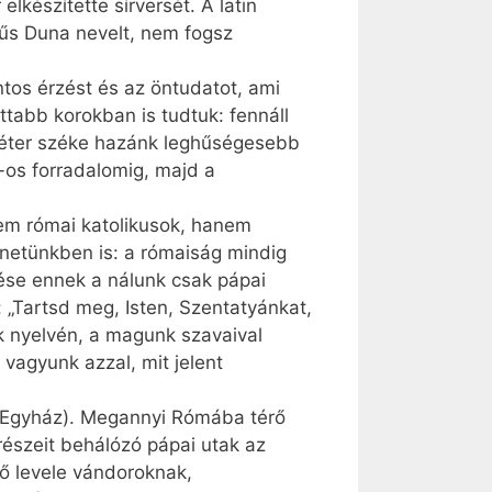
lkészítette sírversét. A latin
 hűs Duna nevelt, nem fogsz
ntos érzést és az öntudatot, ami
tabb korokban is tudtuk: fennáll
Péter széke hazánk leghűségesebb
-os forradalomig, majd a
 nem római katolikusok, hanem
énetünkben is: a rómaiság mindig
ődése ennek a nálunk csak pápai
 „Tartsd meg, Isten, Szentatyánkat,
k nyelvén, a magunk szavaival
 vagyunk azzal, mit jelent
az Egyház). Megannyi Rómába térő
drészeit behálózó pápai utak az
ő levele vándoroknak,