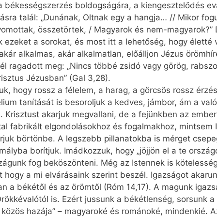
a békességszerzés boldogságára, a kiengesztelődés eva
ásra talál: „Dunának, Oltnak egy a hangja… // Mikor fog
yomottak, összetörtek, / Magyarok és nem-magyarok?” 
uk ezeket a sorokat, és most itt a lehetőség, hogy életté 
kár alkalmas, akár alkalmatlan, előálljon Jézus örömhír
él ragadott meg: „Nincs többé zsidó vagy görög, rabszo
isztus Jézusban” (Gal 3,28).
k, hogy rossz a félelem, a harag, a görcsös rossz érz
ium tanítását is besoroljuk a kedves, jámbor, ám a va
. Krisztust akarjuk megvallani, de a fejünkben az ember
l fabrikált elgondolásokhoz és fogalmakhoz, mintsem 
rjuk börtönbe. A legszebb pillanatokba is mérget csepe
omályba borítjuk. Imádkozzuk, hogy „jöjjön el a te orsz
zágunk fog beköszönteni. Még az Istennek is kötelessé
t hogy a mi elvárásaink szerint beszél. Igazságot akaru
an a békétől és az örömtől (Róm 14,17). A magunk igazs
rökkévalótól is. Ezért jussunk a békétlenség, sorsunk 
közös hazája” – magyaroké és románoké, mindenkié. Az 