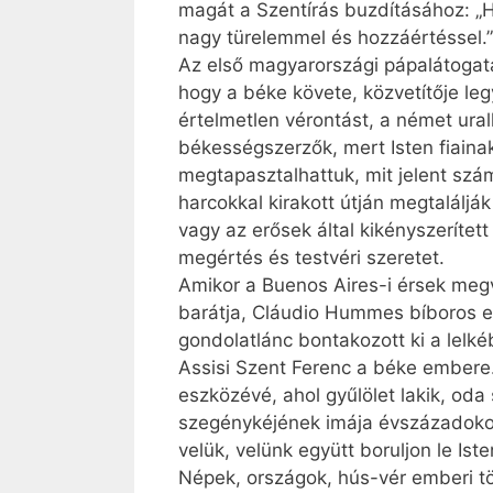
magát a Szentírás buzdításához: „Hir
nagy türelemmel és hozzáértéssel.”
Az első magyarországi pápalátogatá
hogy a béke követe, közvetítője legye
értelmetlen vérontást, a német ura
békességszerzők, mert Isten fiainak 
megtapasztalhattuk, mit jelent szá
harcokkal kirakott útján megtalál
vagy az erősek által kikényszeríte
megértés és testvéri szeretet.
Amikor a Buenos Aires-i érsek megv
barátja, Cláudio Hum­mes bíboros en
gondolatlánc bontakozott ki a lelk
Assisi Szent Ferenc a béke embere
eszközévé, ahol gyűlölet lakik, oda
szegénykéjének imája évszázadokon á
velük, velünk együtt boruljon le Is
Népek, országok, hús-vér emberi tö