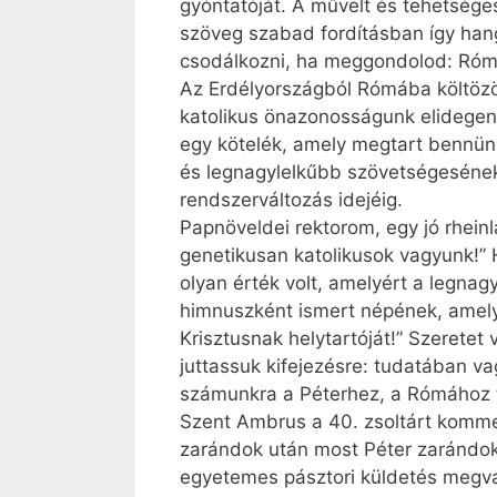
gyóntatóját. A művelt és tehetséges 
szöveg szabad fordításban így hangz
csodálkozni, ha meggondolod: Róma
Az Erdélyországból Rómába költözöt
katolikus önazonosságunk elidegení
egy kötelék, amely megtart bennün
és legnagylelkűbb szövetségesének
rendszerváltozás idejéig.
Papnöveldei rektorom, egy jó rheinl
genetikusan katolikusok vagyunk!” 
olyan érték volt, amelyért a legnag
himnuszként ismert népének, amelyn
Krisztusnak helytartóját!” Szerete
juttassuk kifejezésre: tudatában va
számunkra a Péterhez, a Rómához 
Szent Ambrus a 40. zsoltárt komment
zarándok után most Péter zarándokol:
egyetemes pásztori küldetés megval