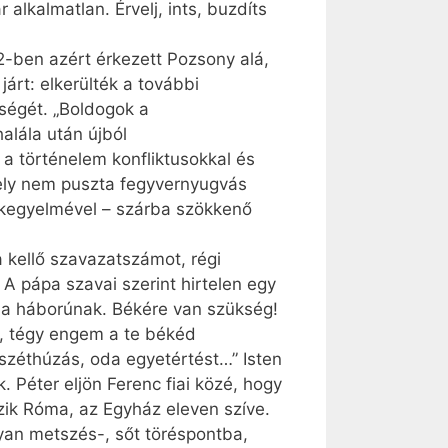
alkalmatlan. Érvelj, ints, buzdíts
2-ben azért érkezett Pozsony alá,
 járt: elkerülték a további
ségét. „Boldogok a
halála után újból
a történelem konfliktusokkal és
mely nem puszta fegyvernyugvás
n kegyelmével – szárba szökkenő
 kellő szavazatszámot, régi
 A pápa szavai szerint hirtelen egy
, a háborúnak. Békére van szükség!
m, tégy engem a te békéd
 széthúzás, oda egyetértést…” Isten
 Péter eljön Ferenc fiai közé, hogy
ezik Róma, az Egyház eleven szíve.
yan metszés-, sőt töréspontba,