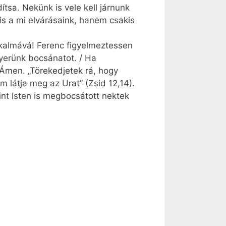
tsa. Nekünk is vele kell járnunk
is a mi elvárásaink, hanem csakis
lkalmává! Ferenc figyelmeztessen
yerünk bocsánatot. / Ha
 Ámen. „Törekedjetek rá, hogy
 látja meg az Urat” (Zsid 12,14).
nt Isten is megbocsátott nektek