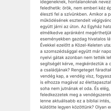
idegeneknek, hontalanoknak nevezi 
feledhetik: örök, nem emberi kéz é
éleszti fel a szívünkben. Amikor a 
működésének esztendeit végigvándo
együtt járni az úton. Az Egyház hat
elmélkedve apránként megérthetjük,
eseményekben gazdag hivatalos láto
Évekkel ezelőtt a Közel-Keleten uta
a szomszédsággal együtt már napok
nyelvi gátak azonban nem tették le
segítségét kérve, megkérdeztük a c
a családjának? Rengeteget fáradtak,
vendég kap, a vendég visz, fogyasz
is elhozza magával az élettapasztal
soha nem jutnának el oda. És elég, 
feledkezzetek meg a vendégszeretet
lenne aktuálisabb ez a bibliai inté
küldötte legyen közöttünk? Olyan e