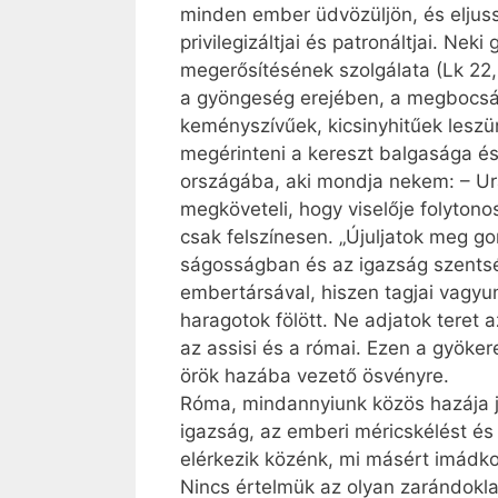
minden ember üdvözüljön, és eljuss
privilegizáltjai és patronáltjai. Ne
megerősítésének szolgálata (Lk 22,3
a gyöngeség erejében, a megbocsát
keményszívűek, kicsinyhitűek lesz
megérinteni a kereszt balgasága és
országába, aki mondja nekem: – Uram
megköveteli, hogy viselője folyton
csak felszínesen. „Újuljatok meg go
ságosságban és az igazság szentsé
embertársával, hiszen tagjai vagyu
haragotok fölött. Ne adjatok teret a
az assisi és a római. Ezen a gyöker
örök hazába vezető ösvényre.
Róma, mindannyiunk közös hazája j
igazság, az emberi méricskélést és
elérkezik közénk, mi másért imádko
Nincs értelmük az olyan zarándokla