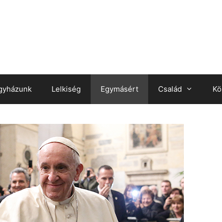
gyházunk
Lelkiség
Egymásért
Család
Kö