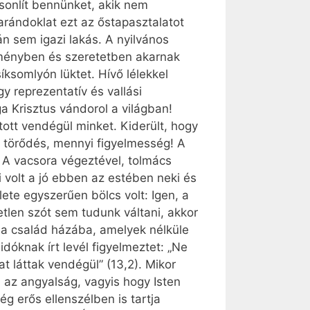
sonlít bennünket, akik nem
rándoklat ezt az őstapasztalatot
án sem igazi lakás. A nyilvános
eményben és szeretetben akarnak
­somlyón lüktet. Hívő lélekkel
 reprezentatív és vallási
a Krisztus vándorol a világban!
tott vendégül minket. Kiderült, hogy
 törődés, mennyi figyelmesség! A
 A vacsora végeztével, tolmács
 volt a jó ebben az estében neki és
ete egyszerűen bölcs volt: Igen, a
tlen szót sem tudunk váltani, akkor
e a család házába, amelyek nélküle
dóknak írt levél figyelmeztet: „Ne
 láttak vendégül” (13,2). Mikor
a az angyalság, vagyis hogy Isten
g erős ellenszélben is tartja