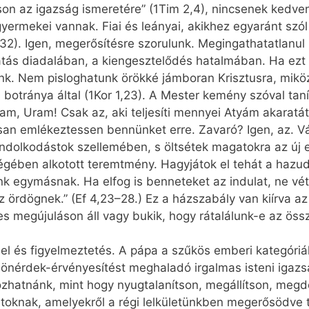
on az igazság ismeretére” (1Tim 2,4), nincsenek kedven
ki gyermekei vannak. Fiai és leányai, akikhez egyaránt szó
2). Igen, megerősítésre szorulunk. Megingathatatlanul h
ás diadalában, a kiengesztelődés hatalmában. Ha ezt
ünk. Nem pisloghatunk örökké jámboran Krisztusra, mik
 botránya által (1Kor 1,23). A Mester kemény szóval ta
, Uram! Csak az, aki teljesíti mennyei Atyám akaratát.”
osan emlékeztessen bennünket erre. Zavaró? Igen, az. Vá
ndolkodástok szellemében, s öltsétek magatokra az új em
gében alkotott teremtmény. Hagyjátok el tehát a hazud
nk egymásnak. Ha elfog is benneteket az indulat, ne vé
z ördögnek.” (Ef 4,23–28.) Ez a házszabály van kiírva az
es megújuláson áll vagy bukik, hogy rátalálunk-e az öss
el és figyelmeztetés. A pápa a szűkös emberi kategóri
 önérdek-érvényesítést meghaladó irgalmas isteni igaz
zhatnánk, mint hogy nyugtalanítson, megállítson, megd
toknak, amelyekről a régi lelkületünkben megerősödve t