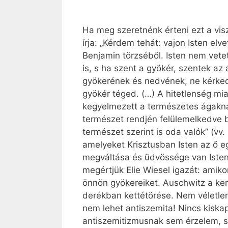
Ha meg szeretnénk érteni ezt a visz
írja: „Kérdem tehát: vajon Isten elv
Benjamin törzséből. Isten nem vetet
is, s ha szent a gyökér, szentek az á
gyökerének és nedvének, ne kérked
gyökér téged. (…) A hitetlenség miat
kegyelmezett a természetes ágakna
természet rendjén felülemelkedve b
természet szerint is oda valók” (vv
amelyeket Krisztusban Isten az ő eg
megváltása és üdvössége van Istenn
megértjük Elie Wiesel igazát: amiko
önnön gyökereiket. Auschwitz a ker
derékban kettétörése. Nem véletlenül
nem lehet antiszemita! Nincs kiska
antiszemitizmusnak sem érzelem, s