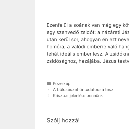
Ezenfelül a soának van még egy k
egy szenvedő zsidót: a názáreti Jéz
után kerül sor, ahogyan én ezt nev
homóra, a valódi emberre való hang
tehát ideális ember lesz. A zsidókn
zsidósághoz, hazájába. Jézus testv
Kategória
Közelkép
A bölcsészet öntudatossá tesz
Krisztus jelenléte bennünk
Szólj hozzá!