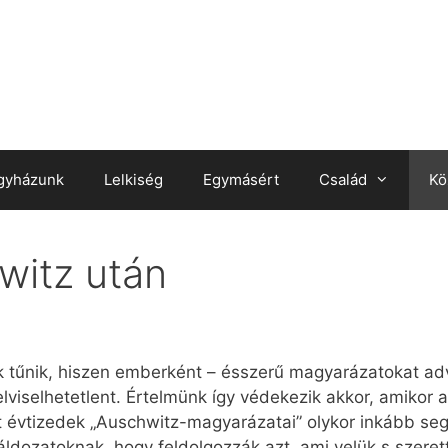
gyházunk
Lelkiség
Egymásért
Család
Kö
witz után
tűnik, hiszen emberként – ésszerű magyarázatokat adva
 elviselhetetlent. Értelmünk így védekezik akkor, amiko
 évtizedek „Auschwitz-magyarázatai” olykor inkább seg
áldozatoknak, hogy feldolgozzák azt, ami velük s szerett