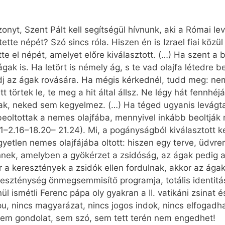
onyt, Szent Pált kell segítségül hívnunk, aki a Római le
etette népét? Szó sincs róla. Hiszen én is Izrael fiai kö
te el népét, amelyet előre kiválasztott. (…) Ha szent a 
gak is. Ha letört is némely ág, s te vad olajfa létedre beo
j az ágak rovására. Ha mégis kérkednél, tudd meg: ne
t törtek le, te meg a hit által állsz. Ne légy hát fennhé
k, neked sem kegyelmez. (…) Ha téged ugyanis levágtak
eoltottak a nemes olajfába, mennyivel inkább beoltják m
. 1–2.16–18.20– 21.24). Mi, a pogányságból kiválasztott
yetlen nemes olajfájába oltott: hiszen egy terve, üdvre
ek, amelyben a gyökérzet a zsidóság, az ágak pedig az
r a keresztények a zsidók ellen fordulnak, akkor az ága
eszténység önmegsemmisítő programja, totális identitás
 ismétli Ferenc pápa oly gyakran a II. vatikáni zsinat é
pu, nincs magyarázat, nincs jogos indok, nincs elfogadh
em gondolat, sem szó, sem tett terén nem engedhet!