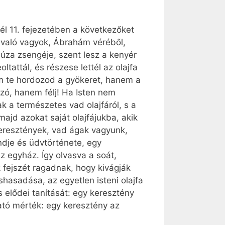
vél 11. fejezetében a következőket
zül való vagyok, Ábrahám véréből,
búza zsengéje, szent lesz a kenyér
ltattál, és részese lettél az olajfa
m te hordozod a gyökeret, hanem a
jázó, hanem félj! Ha Isten nem
 a természetes vad olajfáról, s a
ajd azokat saját olajfájukba, akik
 keresztények, vad ágak vagyunk,
ndje és üdvtörténete, egy
 egyház. Így olvasva a soát,
k fejszét ragadnak, hogy kivágják
hasadása, az egyetlen isteni olajfa
s elődei tanítását: egy keresztény
ató mérték: egy keresztény az