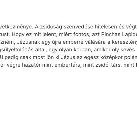
övetkezménye. A zsidóság szenvedése hitelesen és vég
ust. Hogy ez mit jelent, miért fontos, azt Pinchas Lapid
ezném, Jézusnak egy újra emberré válására a keresztén
súlyeltolódás által, egy olyan korban, amikor oly kevés
ál pedig csak most jön ki Jézus az egész középkor polém
ér végre hazatér mint embertárs, mint zsidó-társ, mint