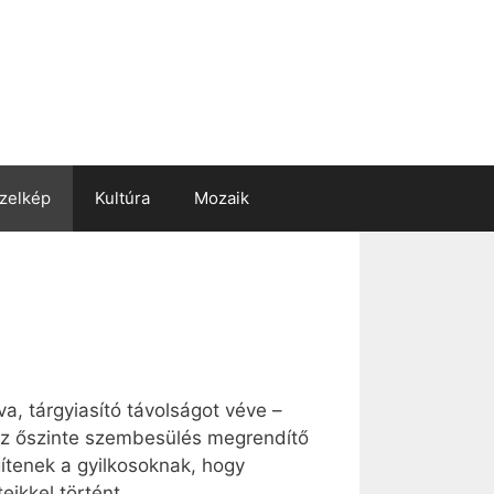
zelkép
Kultúra
Mozaik
, tárgyiasító távolságot véve –
r az őszinte szembesülés megrendítő
ítenek a gyilkosoknak, hogy
eikkel történt.