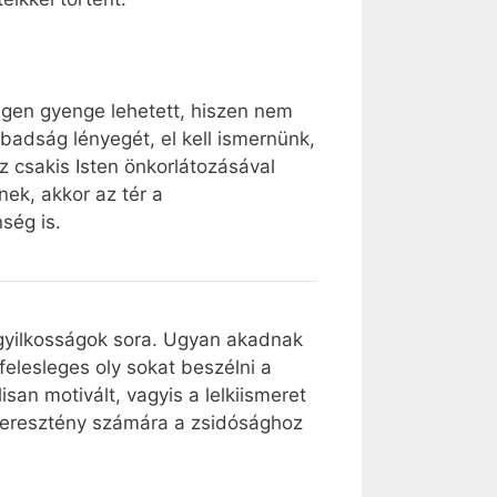
igen gyenge lehetett, hiszen nem
badság lényegét, el kell ismernünk,
z csakis Isten önkorlátozásával
ek, akkor az tér a
ség is.
gyilkosságok sora. Ugyan akadnak
felesleges oly sokat beszélni a
isan motivált, vagyis a lelkiismeret
y keresztény számára a zsidósághoz