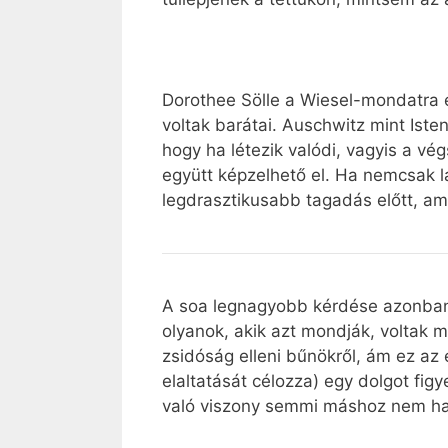
Dorothee Sölle a Wiesel-mondatra e
voltak barátai. Auschwitz mint Ist
hogy ha létezik valódi, vagyis a v
együtt képzelhető el. Ha nemcsak l
legdrasztikusabb tagadás előtt, am
A soa legnagyobb kérdése azonban
olyanok, akik azt mondják, voltak m
zsidóság elleni bűnökről, ám ez az é
elaltatását célozza) egy dolgot fi
való viszony semmi máshoz nem has