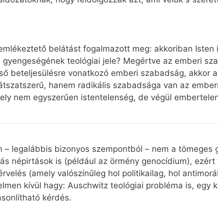
mlékeztető belátást fogalmazott meg: akkoriban Isten 
en gyengeségének teológiai jele? Megértve az emberi sza
égső beteljesülésre vonatkozó emberi szabadság, akkor a
átszatszerű, hanem radikális szabadsága van az embern
ely nem egyszerűen istentelenség, de végül embertelen
 – legalábbis bizonyos szempontból – nem a tömeges 
ás népirtások is (például az örmény genocídium), ezért 
rvelés (amely valószínűleg hol politikailag, hol antimorál
gyelmen kívül hagy: Auschwitz teológiai probléma is, eg
onlítható kérdés.