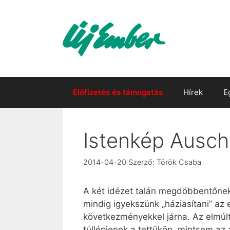
Kilépés
a
tartalomba
Előfizetés és támogatás
Hírek
E
Istenkép Ausch
2014-04-20
Szerző:
Török Csaba
A két idézet talán megdöbbentőnek 
mindig igyekszünk „háziasítani” az
következményekkel járna. Az elmúlt
túllépjenek a tettükön, mintsem az 