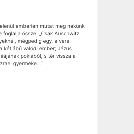
telenül emberien mutat meg nekünk
e foglalja össze: „Csak Auschwitz
yeknél, mégpedig egy, a vere
 a kétlábú valódi ember; Jézus
iájának poklából, s tér vissza a
 Izrael gyermeke…”