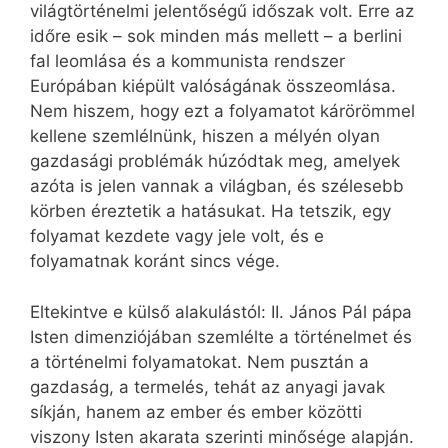
világtörténelmi jelentőségű időszak volt. Erre az
időre esik – sok minden más mellett – a berlini
fal leomlása és a kommunista rendszer
Európában kiépült valóságának összeomlása.
Nem hiszem, hogy ezt a folyamatot kárörömmel
kellene szemlélnünk, hiszen a mélyén olyan
gazdasági problémák húzódtak meg, amelyek
azóta is jelen vannak a világban, és szélesebb
körben éreztetik a hatásukat. Ha tetszik, egy
folyamat kezdete vagy jele volt, és e
folyamatnak koránt sincs vége.
Eltekintve e külső alakulástól: II. János Pál pápa
Isten dimenziójában szemlélte a történelmet és
a történelmi folyamatokat. Nem pusztán a
gazdaság, a termelés, tehát az anyagi javak
síkján, hanem az ember és ember közötti
viszony Isten akarata szerinti minősége alapján.