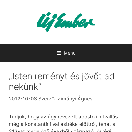
Kilépés
a
tartalomba
Menü
„Isten reményt és jövőt ad
nekünk”
2012-10-08
Szerző:
Zimányi Ágnes
Tudjuk, hogy az úgynevezett apostoli hitvallás
még a konstantini vallásbéke előttről, tehát a
313-at megelőző évekből származó, ősrégi