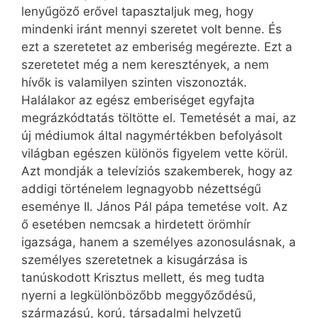
lenyűgöző erővel tapasztaljuk meg, hogy
mindenki iránt mennyi szeretet volt benne. És
ezt a szeretetet az emberiség megérezte. Ezt a
szeretetet még a nem keresztények, a nem
hívők is valamilyen szinten viszonozták.
Halálakor az egész emberiséget egyfajta
megrázkódtatás töltötte el. Temetését a mai, az
új médiumok által nagymértékben befolyásolt
világban egészen különös figyelem vette körül.
Azt mondják a televíziós szakemberek, hogy az
addigi történelem legnagyobb nézettségű
eseménye II. János Pál pápa temetése volt. Az
ő esetében nemcsak a hirdetett örömhír
igazsága, hanem a személyes azonosulásnak, a
személyes szeretetnek a kisugárzása is
tanúskodott Krisztus mellett, és meg tudta
nyerni a legkülönbözőbb meggyőződésű,
származású, korú, társadalmi helyzetű