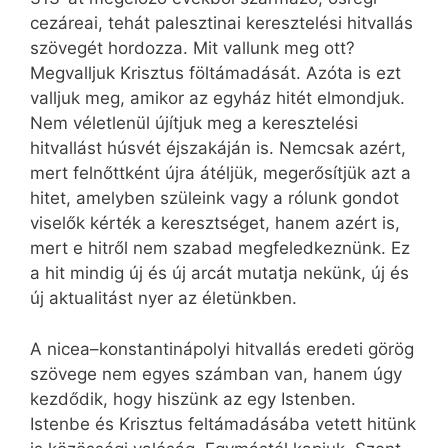
cezáreai, tehát palesztinai keresztelési hitvallás
szövegét hordozza. Mit vallunk meg ott?
Megvalljuk Krisztus föltámadását. Azóta is ezt
valljuk meg, amikor az egyház hitét elmondjuk.
Nem véletlenül újítjuk meg a keresztelési
hitvallást húsvét éjszakáján is. Nemcsak azért,
mert felnőttként újra átéljük, megerősítjük azt a
hitet, amelyben szüleink vagy a rólunk gondot
viselők kérték a keresztséget, hanem azért is,
mert e hitről nem szabad megfeledkeznünk. Ez
a hit mindig új és új arcát mutatja nekünk, új és
új aktualitást nyer az életünkben.
A nicea–konstantinápolyi hitvallás eredeti görög
szövege nem egyes számban van, hanem úgy
kezdődik, hogy hiszünk az egy Istenben.
Istenbe és Krisztus feltámadásába vetett hitünk