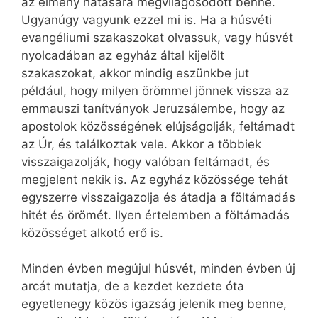
az élmény hatására megvilágosodott benne.
Ugyanúgy vagyunk ezzel mi is. Ha a húsvéti
evangéliumi szakaszokat olvassuk, vagy húsvét
nyolcadában az egyház által kijelölt
szakaszokat, akkor mindig eszünkbe jut
például, hogy milyen örömmel jönnek vissza az
emmauszi tanítványok Jeruzsálembe, hogy az
apostolok közösségének elújságolják, feltámadt
az Úr, és találkoztak vele. Akkor a többiek
visszaigazolják, hogy valóban feltámadt, és
megjelent nekik is. Az egyház közössége tehát
egyszerre visszaigazolja és átadja a föltámadás
hitét és örömét. Ilyen értelemben a föltámadás
közösséget alkotó erő is.
Minden évben megújul húsvét, minden évben új
arcát mutatja, de a kezdet kezdete óta
egyetlenegy közös igazság jelenik meg benne,