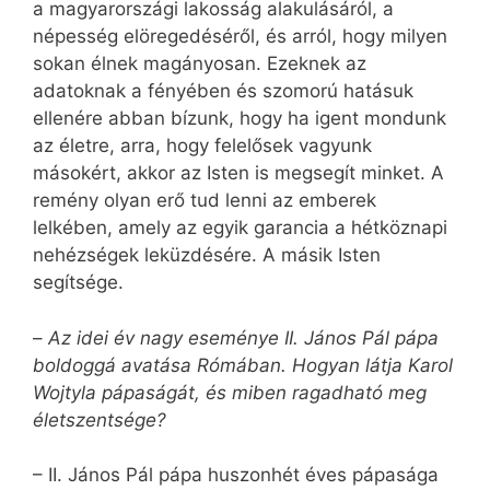
a magyarországi lakosság alakulásáról, a
népesség elöregedéséről, és arról, hogy milyen
sokan élnek magányosan. Ezeknek az
adatoknak a fényében és szomorú hatásuk
ellenére abban bízunk, hogy ha igent mondunk
az életre, arra, hogy felelősek vagyunk
másokért, akkor az Isten is megsegít minket. A
remény olyan erő tud lenni az emberek
lelkében, amely az egyik garancia a hétköznapi
nehézségek leküzdésére. A másik Isten
segítsége.
–
Az idei év nagy eseménye II. János Pál pápa
boldoggá avatása Rómában. Hogyan látja Karol
Wojtyla pápaságát, és miben ragadható meg
életszentsége?
– II. János Pál pápa huszonhét éves pápasága