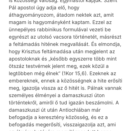
is közösségi valóság. Egymástól kapjuk. Szent
Pál apostol úgy adja elő, hogy
áthagyományozom, átadom nektek azt, amit
magam is hagyományként kaptam. Ezzel az
ünnepélyes rabbinikus formulával vezeti be
egyrészt az utolsó vacsora történetét, másrészt
a feltámadás hitének megvallását. És elmondja,
hogy Krisztus feltámadása után megjelent az
apostoloknak és „később egyszerre több mint
ötszáz testvérnek jelent meg, ezek közül a
legtöbben még élnek” (1Kor 15,6). Ezeknek az
embereknek, ennek a közösségnek a hite erősíti
meg, igazolja vissza az ő hitét is. Pálnak vannak
személyes élményei a damaszkuszi úton
történtekről, amiről ő tud igazán beszámolni. A
damaszkuszi út után Antiochiában már
befogadja a keresztény közösség, és ez a
befogadás megerősíti, visszaigazolja azt, ami