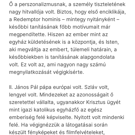
Ő a perszonalizmusnak, a személy tiszteletének
nagy hitvallója volt. Biztos, hogy első enciklikája,
a Redemptor hominis – mintegy nyitányként –
későbbi tanításának főbb motívumait már
megpendítette. Hiszen az ember mint az
egyház küldetésének is a központja, és Isten,
aki megváltja az embert, túlemeli határain, a
későbbiekben is tanításának alapgondolata
volt. Ez volt az, ami nagyon nagy számú
megnyilatkozását végigkísérte.
II. János Pál pápa európai volt. Szláv volt,
lengyel volt. Mindezeket az azonosságait ő
szeretettel vállalta, ugyanakkor Krisztus ügyét
mint igazi katolikus egyházfő az egész
emberiség felé képviselte. Nyitott volt mindenki
felé. Ha végignézzük a látogatásai során
készült fényképeket és filmfelvételeket,