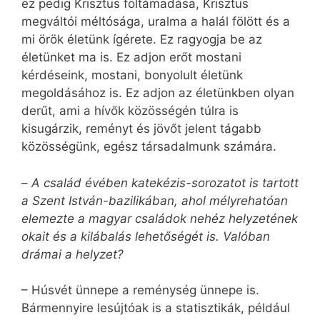
ez pedig Krisztus föltámadása, Krisztus
megváltói méltósága, uralma a halál fölött és a
mi örök életünk ígérete. Ez ragyogja be az
életünket ma is. Ez adjon erőt mostani
kérdéseink, mostani, bonyolult életünk
megoldásához is. Ez adjon az életünkben olyan
derűt, ami a hívők közösségén túlra is
kisugárzik, reményt és jövőt jelent tágabb
közösségünk, egész társadalmunk számára.
–
A család évében katekézis-sorozatot is tartott
a Szent István-bazilikában, ahol mélyrehatóan
elemezte a magyar családok nehéz helyzetének
okait és a kilábalás lehetőségét is. Valóban
drámai a helyzet?
– Húsvét ünnepe a reménység ünnepe is.
Bármennyire lesújtóak is a statisztikák, például