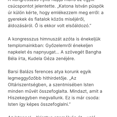
csúcspontot jelentette. „Katona István püspök
úr külön kérte, hogy emlékezzem meg erről: a
gyerekek és fiatalok közös miséjéről,
áldozásáról. Ő is ekkor volt elsőáldozó.”
A kongresszus himnuszát azóta is énekeljük
templomainkban: Győzelemről énekeljen
napkelet és napnyugat… A szövegét Bangha
Béla írta, Kudela Géza zenéjére.
Barsi Balázs ferences atya korunk egyik
legmeggyőzőbb hithirdetője. „Az
Oltáriszentségben, a szentmisében Isten
minden művét összefoglalta. Mindazt, amit a
Hiszekegyben megvallunk. Ez is már csoda:
Isten így képes összefoglalni.”