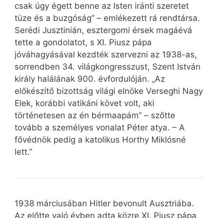
csak úgy égett benne az Isten iránti szeretet
tüze és a buzgóság” – emlékezett rá rendtársa.
Serédi Jusztinián, esztergomi érsek magáévá
tette a gondolatot, s XI. Piusz pápa
jóváhagyásával kezdték szervezni az 1938-as,
sorrendben 34. világkongresszust, Szent István
király halálának 900. évfordulóján. „Az
előkészítő bizottság világi elnöke Verseghi Nagy
Elek, korábbi vatikáni követ volt, aki
történetesen az én bérmaapám” – szőtte
tovább a személyes vonalat Péter atya. – A
fővédnök pedig a katolikus Horthy Miklósné
lett.”
1938 márciusában Hitler bevonult Ausztriába.
Az előtte való évben adta közre XI. Piusz pápa