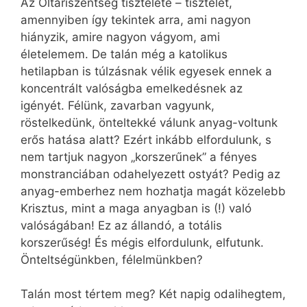
Az Oltáriszentség tisztelete – tisztelet,
amennyiben így tekintek arra, ami nagyon
hiányzik, amire nagyon vágyom, ami
életelemem. De talán még a katolikus
hetilapban is túlzásnak vélik egyesek ennek a
koncentrált valóságba emelkedésnek az
igényét. Félünk, zavarban vagyunk,
röstelkedünk, önteltekké válunk anyag-voltunk
erős hatása alatt? Ezért inkább elfordulunk, s
nem tartjuk nagyon „korszerűnek” a fényes
monstranciában odahelyezett ostyát? Pedig az
anyag-emberhez nem hozhatja magát közelebb
Krisztus, mint a maga anyagban is (!) való
valóságában! Ez az állandó, a totális
korszerűség! És mégis elfordulunk, elfutunk.
Önteltségünkben, félelmünkben?
Talán most tértem meg? Két napig odalihegtem,