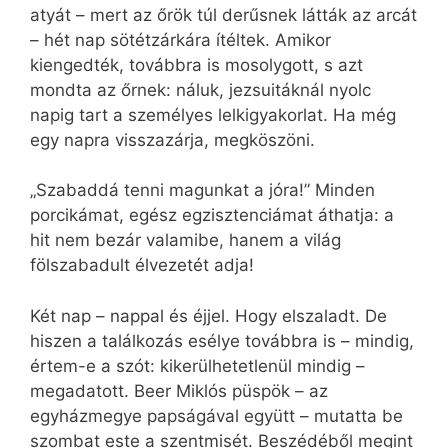
atyát – mert az őrök túl derűsnek látták az arcát
– hét nap sötétzárkára ítéltek. Amikor
kiengedték, továbbra is mosolygott, s azt
mondta az őrnek: náluk, jezsuitáknál nyolc
napig tart a személyes lelkigyakorlat. Ha még
egy napra visszazárja, megköszöni.
„Szabaddá tenni magunkat a jóra!” Minden
porcikámat, egész egzisztenciámat áthatja: a
hit nem bezár valamibe, hanem a világ
fölszabadult élvezetét adja!
Két nap – nappal és éjjel. Hogy elszaladt. De
hiszen a találkozás esélye továbbra is – mindig,
értem-e a szót: kikerülhetetlenül mindig –
megadatott. Beer Miklós püspök – az
egyházmegye papságával együtt – mutatta be
szombat este a szentmisét. Beszédéből megint