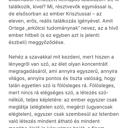
találkozik, kivel? Mi, résztvevők egymással is,
de elsősorban az ember Krisztussal – az
eleven, erős, reális találkozás igényével. Amit
Ortega „erkölcsi tudománynak” nevez, az a hívő
ember hitbeli (s ez egyben azt is jelenti:
észbeli) meggyőződése.
Nehéz a szavakkal mit kezdeni, mert hiszen a
lényegről van szó, az élet olyan koncentrált
megragadásáról, ami annyira egyszerű, annyira
világos, annyira pontos és tiszta valóság, hogy
talán egyetlen szó is fölösleges rá. Fölösleges,
mert nincs rá elégséges szó, a létezés szó-
nélküli, teljes képletére: az ember egyszer csak
meglátja (elégtelen szó), megérzi (ugyancsak
elégtelen), egyszer csak szembesül az Istenben
való létezés mindent átható és mindent