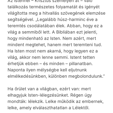
Az Istennel – Krisztus személyén át – való
találkozás természetes folyamatát és igényét
világította meg a hitvallás szövegének elemzése
segítségével. „Legalább húsz-harminc éve a
teremtés csodálatában élek. Abban, hogy ez a
világ a semmiből lett. A Bibliában ezt jelenti,
hogy mindenható az Isten. Nem azért, mert
mindent megtehet, hanem mert teremteni tud.
Ha Isten most nem akarná, hogy legyen ez a
világ, akkor nem lenne semmi. Istent tetten
érhetjük ebben – és minden – pillanatban.
Naponta ilyen mélységbe kell eljutnunk
elmélkedésünkben, különben megbolondulunk.”
Ha őrület van a világban, ezért van: mert
elhagyjuk Isten-lélegzésünket. Régen úgy
mondták: lélekzik. Lelke működik az embernek,
lelke, amely elválaszthatatlan a Lélektől.