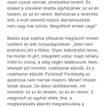
olyan szavai vannak, amelyekkel teremt. És
ezeket a szavakat átadta egyházának: ez az én
testem, ez az én vérem. Beindulnak a teremtés
erői, a múlt teremtő módon átértelmeződik:
nem vagy már bűnös. Megváltott ember vagy!”
Balázs atya sajátos stílusával megrázott minket
szellemi és lelki tunyaságunkban. „Isten nem
kirándulni jött e földre. Olyan kiábrándító lenne,
ha miután itt járt, integetett volna: majd néhány
millió év múlva, a világ végén találkozunk. Nem,
ehelyett azt mondta: csakhamar eljövök. Ez a
csakhamar eljövök: Pünkösd! Pünkösdig az
apostolok nem mertek misézni. Minek? Hiszen
látták Jézust. De akkor rádöbbentek, mit
mondott: ez az én testem, ez az én vérem. S
megindult az egyház élete. Íme, a
megtestesülés állandó megvalósulása a