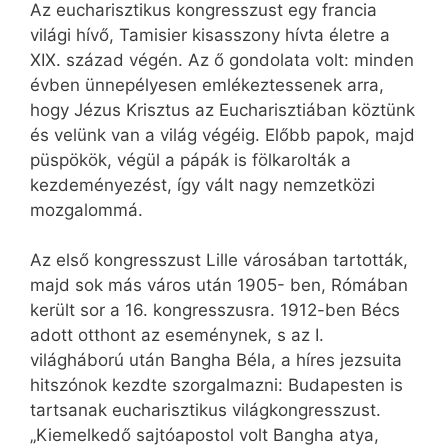
Az eucharisztikus kongresszust egy francia
világi hívő, Tamisier kisasszony hívta életre a
XIX. század végén. Az ő gondolata volt: minden
évben ünnepélyesen emlékeztessenek arra,
hogy Jézus Krisztus az Eucharisztiában köztünk
és velünk van a világ végéig. Előbb papok, majd
püspökök, végül a pápák is fölkarolták a
kezdeményezést, így vált nagy nemzetközi
mozgalommá.
Az első kongresszust Lille városában tartották,
majd sok más város után 1905- ben, Rómában
került sor a 16. kongresszusra. 1912-ben Bécs
adott otthont az eseménynek, s az I.
világháború után Bangha Béla, a híres jezsuita
hitszónok kezdte szorgalmazni: Budapesten is
tartsanak eucharisztikus világkongresszust.
„Kiemelkedő sajtóapostol volt Bangha atya,