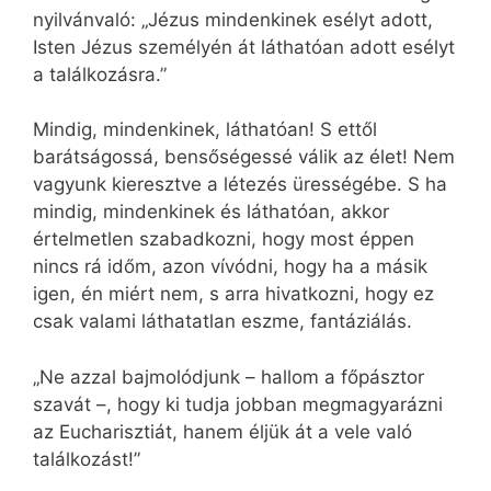
nyilvánvaló: „Jézus mindenkinek esélyt adott,
Isten Jézus személyén át láthatóan adott esélyt
a találkozásra.”
Mindig, mindenkinek, láthatóan! S ettől
barátságossá, bensőségessé válik az élet! Nem
vagyunk kieresztve a létezés ürességébe. S ha
mindig, mindenkinek és láthatóan, akkor
értelmetlen szabadkozni, hogy most éppen
nincs rá időm, azon vívódni, hogy ha a másik
igen, én miért nem, s arra hivatkozni, hogy ez
csak valami láthatatlan eszme, fantáziálás.
„Ne azzal bajmolódjunk – hallom a főpásztor
szavát –, hogy ki tudja jobban megmagyarázni
az Eucharisztiát, hanem éljük át a vele való
találkozást!”