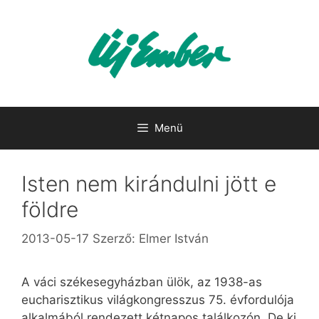
Kilépés
a
tartalomba
Menü
Isten nem kirándulni jött e
földre
2013-05-17
Szerző:
Elmer István
A váci székesegyházban ülök, az 1938-as
eucharisztikus világkongresszus 75. évfordulója
alkalmából rendezett kétnapos találkozón. De ki