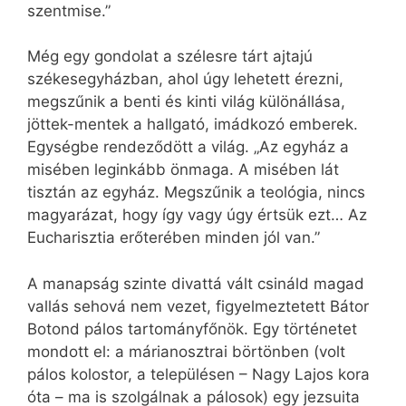
szentmise.”
Még egy gondolat a szélesre tárt ajtajú
székesegyházban, ahol úgy lehetett érezni,
megszűnik a benti és kinti világ különállása,
jöttek-mentek a hallgató, imádkozó emberek.
Egységbe rendeződött a világ. „Az egyház a
misében leginkább önmaga. A misében lát
tisztán az egyház. Megszűnik a teológia, nincs
magyarázat, hogy így vagy úgy értsük ezt… Az
Eucharisztia erőterében minden jól van.”
A manapság szinte divattá vált csináld magad
vallás sehová nem vezet, figyelmeztetett Bátor
Botond pálos tartományfőnök. Egy történetet
mondott el: a márianosztrai börtönben (volt
pálos kolostor, a településen – Nagy Lajos kora
óta – ma is szolgálnak a pálosok) egy jezsuita