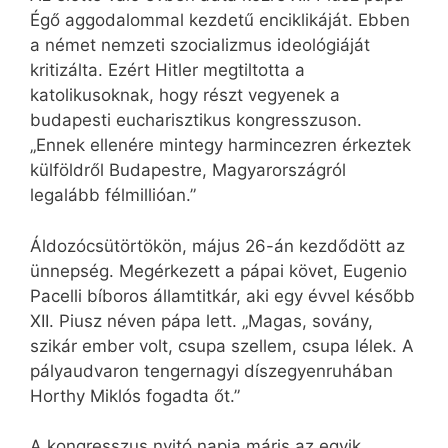
Égő aggodalommal kezdetű enciklikáját. Ebben
a német nemzeti szocializmus ideológiáját
kritizálta. Ezért Hitler megtiltotta a
katolikusoknak, hogy részt vegyenek a
budapesti eucharisztikus kongresszuson.
„Ennek ellenére mintegy harmincezren érkeztek
külföldről Budapestre, Magyarországról
legalább félmillióan.”
Áldozócsütörtökön, május 26-án kezdődött az
ünnepség. Megérkezett a pápai követ, Eugenio
Pacelli bíboros államtitkár, aki egy évvel később
XII. Piusz néven pápa lett. „Magas, sovány,
szikár ember volt, csupa szellem, csupa lélek. A
pályaudvaron tengernagyi díszegyenruhában
Horthy Miklós fogadta őt.”
A kongresszus nyitó napja máris az egyik