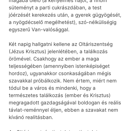
magába ölelő (a kényelmes hajót, a finom
süteményt a parti cukrászdában, a test
jóérzését kerekezés után, a gyerek gügyögését,
a nyögdécselő megélhetést), szó-nélküliségig
egyszerű Van-valósággal.
Két napig hallgatni kellene az Oltáriszentség
(Jézus Krisztus) jelenlétében, a találkozás
örömével. Csakhogy az ember a maga
teljességében (amennyiben istenképiséget
hordoz), ugyanakkor csonkaságában mégis
szavakkal próbálkozik. Nem értem, miért nem
tódul be a város és mindenki, hogy a
természetes találkozás (ember és Krisztus)
megragadott gazdagságával boldogan és reális
távlat-reménnyel éljen, ebben a szavakat nem
kívánó realitásban.