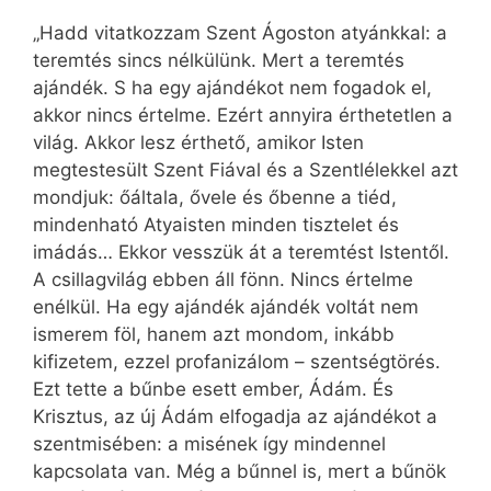
„Hadd vitatkozzam Szent Ágoston atyánkkal: a
teremtés sincs nélkülünk. Mert a teremtés
ajándék. S ha egy ajándékot nem fogadok el,
akkor nincs értelme. Ezért annyira érthetetlen a
világ. Akkor lesz érthető, amikor Isten
megtestesült Szent Fiával és a Szentlélekkel azt
mondjuk: őáltala, ővele és őbenne a tiéd,
mindenható Atyaisten minden tisztelet és
imádás… Ekkor vesszük át a teremtést Istentől.
A csillagvilág ebben áll fönn. Nincs értelme
enélkül. Ha egy ajándék ajándék voltát nem
ismerem föl, hanem azt mondom, inkább
kifizetem, ezzel profanizálom – szentségtörés.
Ezt tette a bűnbe esett ember, Ádám. És
Krisztus, az új Ádám elfogadja az ajándékot a
szentmisében: a misének így mindennel
kapcsolata van. Még a bűnnel is, mert a bűnök