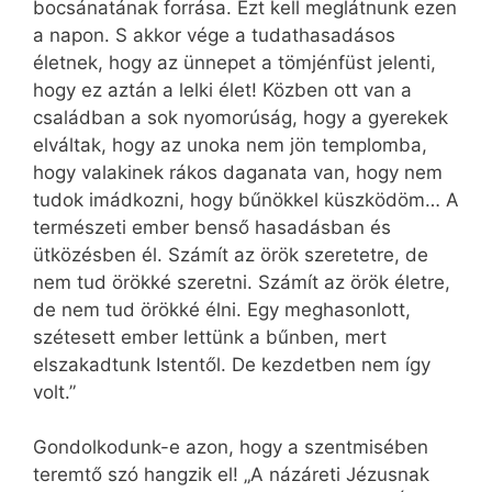
bocsánatának forrása. Ezt kell meglátnunk ezen
a napon. S akkor vége a tudathasadásos
életnek, hogy az ünnepet a tömjénfüst jelenti,
hogy ez aztán a lelki élet! Közben ott van a
családban a sok nyomorúság, hogy a gyerekek
elváltak, hogy az unoka nem jön templomba,
hogy valakinek rákos daganata van, hogy nem
tudok imádkozni, hogy bűnökkel küszködöm… A
természeti ember benső hasadásban és
ütközésben él. Számít az örök szeretetre, de
nem tud örökké szeretni. Számít az örök életre,
de nem tud örökké élni. Egy meghasonlott,
szétesett ember lettünk a bűnben, mert
elszakadtunk Istentől. De kezdetben nem így
volt.”
Gondolkodunk-e azon, hogy a szentmisében
teremtő szó hangzik el! „A názáreti Jézusnak