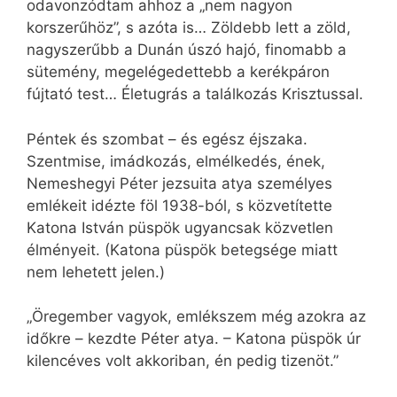
odavonzódtam ahhoz a „nem nagyon
korszerűhöz”, s azóta is… Zöldebb lett a zöld,
nagyszerűbb a Dunán úszó hajó, finomabb a
sütemény, megelégedettebb a kerékpáron
fújtató test… Életugrás a találkozás Krisztussal.
Péntek és szombat – és egész éjszaka.
Szentmise, imádkozás, elmélkedés, ének,
Nemeshegyi Péter jezsuita atya személyes
emlékeit idézte föl 1938-ból, s közvetítette
Katona István püspök ugyancsak közvetlen
élményeit. (Katona püspök betegsége miatt
nem lehetett jelen.)
„Öregember vagyok, emlékszem még azokra az
időkre – kezdte Péter atya. – Katona püspök úr
kilencéves volt akkoriban, én pedig tizenöt.”