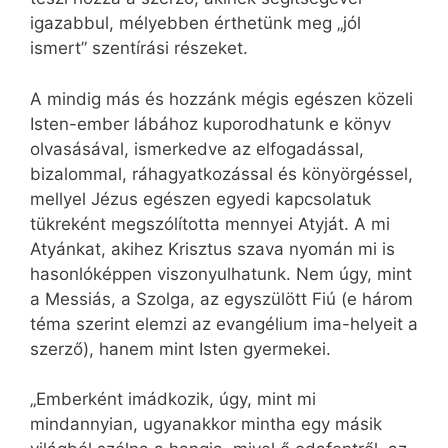
igazabbul, mélyebben érthetünk meg „jól
ismert” szentírási részeket.
A mindig más és hozzánk mégis egészen közeli
Isten-ember lábához kuporodhatunk e könyv
olvasásával, ismerkedve az elfogadással,
bizalommal, ráhagyatkozással és könyörgéssel,
mellyel Jézus egészen egyedi kapcsolatuk
tükreként megszólította mennyei Atyját. A mi
Atyánkat, akihez Krisztus szava nyomán mi is
hasonlóképpen viszonyulhatunk. Nem úgy, mint
a Messiás, a Szolga, az egyszülött Fiú (e három
téma szerint elemzi az evangélium ima-helyeit a
szerző), hanem mint Isten gyermekei.
„Emberként imádkozik, úgy, mint mi
mindannyian, ugyanakkor mintha egy másik