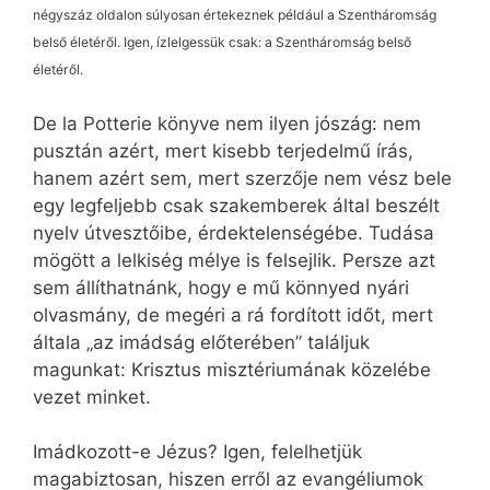
négyszáz oldalon súlyosan értekeznek például a Szentháromság
belső életéről. Igen, ízlelgessük csak: a Szentháromság belső
életéről.
De la Potterie könyve nem ilyen jószág: nem
pusztán azért, mert kisebb terjedelmű írás,
hanem azért sem, mert szerzője nem vész bele
egy legfeljebb csak szakemberek által beszélt
nyelv útvesztőibe, érdektelenségébe. Tudása
mögött a lelkiség mélye is felsejlik. Persze azt
sem állíthatnánk, hogy e mű könnyed nyári
olvasmány, de megéri a rá fordított időt, mert
általa „az imádság előterében” találjuk
magunkat: Krisztus misztériumának közelébe
vezet minket.
Imádkozott-e Jézus? Igen, felelhetjük
magabiztosan, hiszen erről az evangéliumok