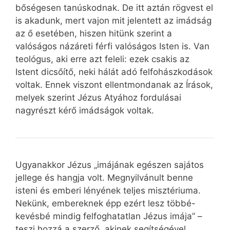
bőségesen tanúskodnak. De itt aztán rögvest el
is akadunk, mert vajon mit jelentett az imádság
az ő esetében, hiszen hitünk szerint a
valóságos názáreti férfi valóságos Isten is. Van
teológus, aki erre azt feleli: ezek csakis az
Istent dicsőítő, neki hálát adó felfohászkodások
voltak. Ennek viszont ellentmondanak az Írások,
melyek szerint Jézus Atyához fordulásai
nagyrészt kérő imádságok voltak.
Ugyanakkor Jézus „imájának egészen sajátos
jellege és hangja volt. Megnyilvánult benne
isteni és emberi lényének teljes misztériuma.
Nekünk, embereknek épp ezért lesz többé-
kevésbé mindig felfoghatatlan Jézus imája” –
teszi hozzá a szerző, akinek segítségével