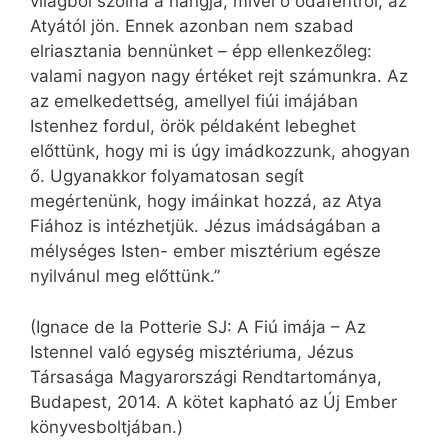
világból szólna a hangja, mivel ő odafentről, az
Atyától jön. Ennek azonban nem szabad
elriasztania bennünket – épp ellenkezőleg:
valami nagyon nagy értéket rejt számunkra. Az
az emelkedettség, amellyel fiúi imájában
Istenhez fordul, örök példaként lebeghet
előttünk, hogy mi is úgy imádkozzunk, ahogyan
ő. Ugyanakkor folyamatosan segít
megértenünk, hogy imáinkat hozzá, az Atya
Fiához is intézhetjük. Jézus imádságában a
mélységes Isten- ember misztérium egésze
nyilvánul meg előttünk.”
(Ignace de la Potterie SJ: A Fiú imája – Az
Istennel való egység misztériuma, Jézus
Társasága Magyarországi Rendtartománya,
Budapest, 2014. A kötet kapható az Új Ember
könyvesboltjában.)