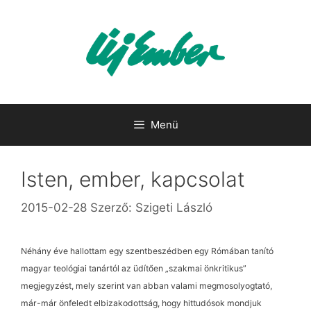
Kilépés
a
tartalomba
Menü
Isten, ember, kapcsolat
2015-02-28
Szerző:
Szigeti László
Néhány éve hallottam egy szentbeszédben egy Rómában tanító
magyar teológiai tanártól az üdítően „szakmai önkritikus”
megjegyzést, mely szerint van abban valami megmosolyogtató,
már-már önfeledt elbizakodottság, hogy hittudósok mondjuk