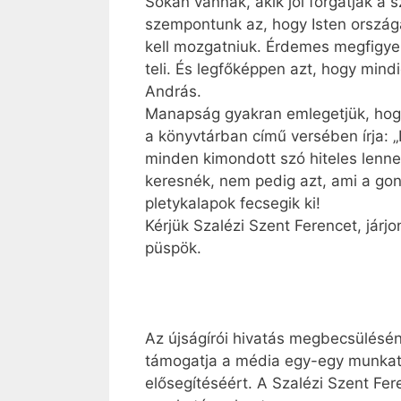
Sokan vannak, akik jól forgatják a 
szempontunk az, hogy Isten ország
kell mozgatniuk. Érdemes megfigye
teli. És legfőképpen azt, hogy mind
András.
Manapság gyakran emlegetjük, hogy 
a könyvtárban című versében írja: „
minden kimondott szó hiteles lenne;
keresnék, nem pedig azt, ami a gon
pletykalapok fecsegik ki!
Kérjük Szalézi Szent Ferencet, járj
püspök.
Az újságírói hivatás megbecsülésén
támogatja a média egy-egy munkatá
elősegítéséért. A Szalézi Szent Fe