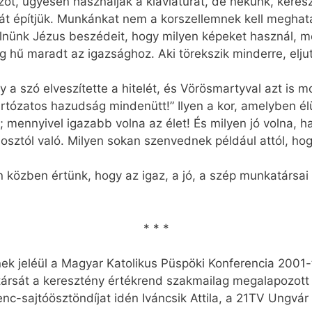
szót, ügyesen használják a klaviatúrát, de nekünk, kere
át építjük. Munkánkat nem a korszellemnek kell megha
lnünk Jézus beszédeit, hogy milyen képeket használ, m
ig hű maradt az igazsághoz. Aki törekszik minderre, elju
a szó elveszítette a hitelét, és Vörösmartyval azt is
Irtózatos hazudság mindenütt!” Ilyen a kor, amelyben él
 mennyivel igazabb volna az élet! És milyen jó volna, ha
osztól való. Milyen sokan szenvednek például attól, hog
on közben értünk, hogy az igaz, a jó, a szép munkatársa
* * *
ek jeléül a Magyar Katolikus Püspöki Konferencia 2001-
rsát a keresztény értékrend szakmailag megalapozott é
renc-sajtóösztöndíjat idén Iváncsik Attila, a 21TV Ungv