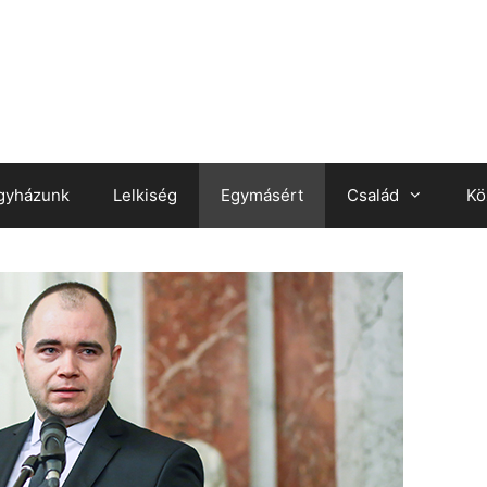
gyházunk
Lelkiség
Egymásért
Család
Kö