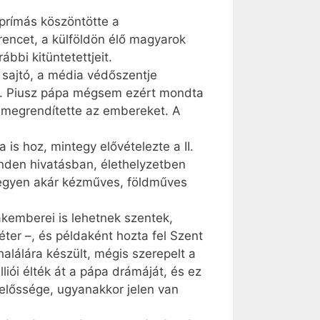
 prímás köszöntötte a
rencet, a külföldön élő magyarok
ábbi kitüntetettjeit.
 sajtó, a média védőszentje
 IX. Piusz pápa mégsem ezért mondta
a, megrendítette az embereket. A
is hoz, mintegy elővételezte a II.
nden hivatásban, élethelyzetben
 legyen akár kézműves, földműves
kemberei is lehetnek szentek,
éter –, és példaként hozta fel Szent
halálára készült, mégis szerepelt a
iói élték át a pápa drámáját, és ez
előssége, ugyanakkor jelen van