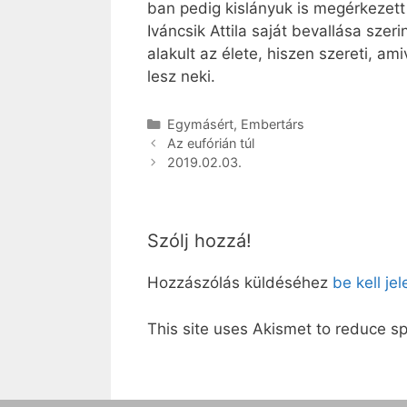
ban pedig kislányuk is megérkezett
Iváncsik Attila saját bevallása sze
alakult az élete, hiszen szereti, ami
lesz neki.
Kategória
Egymásért
,
Embertárs
Az eufórián túl
2019.02.03.
Szólj hozzá!
Hozzászólás küldéséhez
be kell je
This site uses Akismet to reduce 