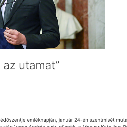
a az utamat”
k védőszentje emléknapján, január 24-én szentmisét mut