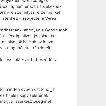
sztényeknek az elsődleges
tároznia, nem emberi érdekeknek
ennyire személyes, érzelmekkel
t Istenhez – szögezte le Veres
 mondhatnánk, ahogyan a Gondolatok
ünk. Pedig milyen jó volna, ha
 az olvasók is csak az igazat
y a magánéletük részleteit
i lehessünk! – zárta beszédét a
től minden évben ösztöndíjjal
s hiteles képviseletének
ár magyar szerkesztőségének