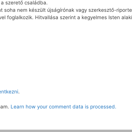
 a szerető családba.
rint soha nem készült újságírónak vagy szerkesztő-riport
vel foglalkozik. Hitvallása szerint a kegyelmes Isten alak
lentkezni
.
spam.
Learn how your comment data is processed.