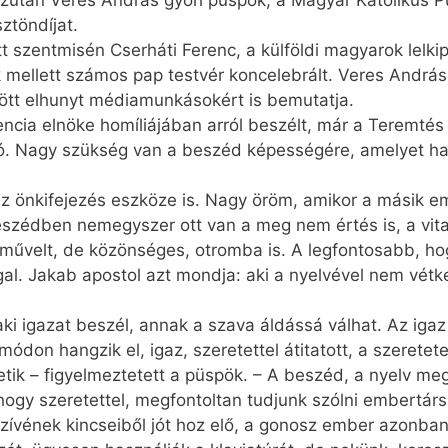
után Veres András győri püspök, a Magyar Katolikus P
ztöndíjat.
szentmisén Cserháti Ferenc, a külföldi magyarok lelkip
llett számos pap testvér konce­lebrált. Veres András, 
ött elhunyt médiamunkásokért is bemutatja.
ncia elnöke homíliájában arról beszélt, már a Teremté
ó. Nagy szükség van a beszéd képességére, amelyet ha 
z önkifejezés eszköze is. Nagy öröm, amikor a másik e
eszédben nemegyszer ott van a meg nem értés is, a vit
, művelt, de közönséges, otromba is. A legfontosabb, h
l. Jakab apostol azt mondja: aki a nyelvével nem vétkez
ki igazat beszél, annak a szava áldássá válhat. Az ig
módon hangzik el, igaz, szeretettel átitatott, a szeretet
tik – figyelmeztetett a püspök. – A beszéd, a nyelv m
hogy szeretettel, megfontoltan tudjunk szólni embertárs
szívének kincseiből jót hoz elő, a gonosz ember azonba