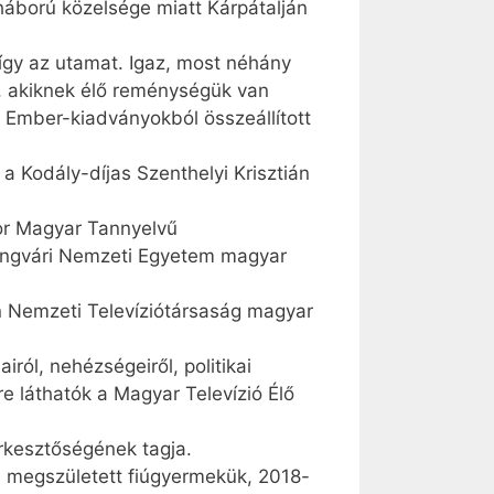
 háború közelsége miatt Kárpátalján
 így az utamat. Igaz, most néhány
, akiknek élő reménységük van
j Ember-kiadványokból összeállított
a Kodály-díjas Szenthelyi Krisztián
bor Magyar Tannyelvű
 Ungvári Nemzeti Egyetem magyar
n Nemzeti Televízió­tár­saság magyar
ról, nehézségeiről, politikai
re láthatók a Magyar Televízió Élő
erkesztőségének tagja.
an megszületett fiúgyermekük, 2018-