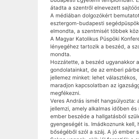
budapesti Egyetemi templomban. Ez
átadta a szentről elnevezett sajtóös
A médiában dolgozókért bemutatott 
esztergom-budapesti segédpüspök me
elmondta, a szentmisét többek köz
A Magyar Katolikus Püspöki Konfere
lényegéhez tartozik a beszéd, a sz
mondta.
Hozzátette, a beszéd ugyan­akkor a
gondolatainkat, de az emberi párb
jellemez minket: lehet választékos
maradjon kapcsolatban az igazságga
megfékezni.
Veres András ismét hangsúlyozta: a
jellemzi, amely alkalmas időben és 
ember beszéde a hallgatásból szüle
gyengeségét is. Imádkoznunk kell, 
bőségéből szól a száj. A jó ember 