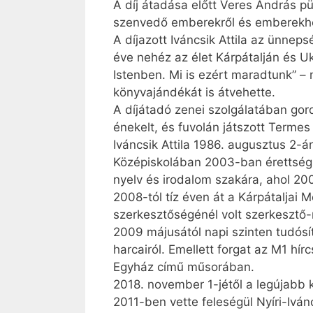
A díj átadása előtt Veres András pü
szenvedő emberekről és emberekhez
A díjazott Iváncsik Attila az ünnep
éve nehéz az élet Kárpátalján és 
Istenben. Mi is ezért maradtunk” – 
könyvajándékát is átvehette.
A díjátadó zenei szolgálatában gord
énekelt, és fuvolán játszott Terme
Iváncsik Attila 1986. augusztus 2
Középiskolában 2003-ban érettségi
nyelv és irodalom szakára, ahol 20
2008-tól tíz éven át a Kárpátaljai 
szerkesztőségénél volt szerkesztő-r
2009 májusától napi szinten tudósít
harcairól. Emellett forgat az M1 hír
Egyház című műsorában.
2018. november 1-jétől a legújabb 
2011-ben vette feleségül Nyíri-Ivá