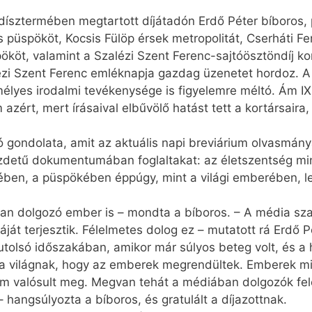
 dísztermében megtartott díjátadón Erdő Péter bíboros,
 püspököt, Kocsis Fülöp érsek metropolitát, Cserháti Fe
spököt, valamint a Szalézi Szent Ferenc-sajtóösztöndíj kor
lézi Szent Ferenc emléknapja gazdag üzenetet hordoz. A
zemélyes irodalmi tevékenysége is figyelemre méltó. Ám
 azért, mert írásaival elbűvölő hatást tett a kortársair
 gondolata, amit az aktuális napi breviárium olvasmánya 
ezdetű dokumentumában foglaltakat: az életszentség mi
esében, a püspökében éppúgy, mint a világi emberében,
an dolgozó ember is – mondta a bíboros. – A média sza
áját terjesztik. Félelmetes dolog ez – mutatott rá Erdő P
e utolsó időszakában, amikor már súlyos beteg volt, és a 
 a világnak, hogy az emberek megrendültek. Emberek mill
 valósult meg. Megvan tehát a médiában dol­go­zók fel
 hangsúlyozta a bíboros, és gratulált a díjazottnak.