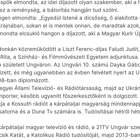
spök elmondta, az idei díjazott olyan szakember, aki a
 a reménység, a bátorítás hangján tud szólni.
ségen elmondta: „Egyedül Istené a dicsőség, ő alakította
Ukrajnában, sokan el is mentek onnan, de maradtak azok
mondta elcsukló hangon a díjazott, aki a Magyar Kurír Ú
onkán közreműködött a Liszt Ferenc-díjas Faludi Judit, 
s Rita, a Színház- és Filmművészeti Egyetem adjunktusa.
-án született Ungváron. Az Ungvári 10. számú Dayka Gá
zett, és még ugyanebben az évben felvételt nyert az
08-ban diplomázott.
Megyei Állami Televízió- és Rádiótársaság, majd az Ukrá
iporter, később ugyanitt főszerkesztőként is dolgozott.
ja a Kossuth rádiót a kárpátaljai magyarság mindennapjai
csatorna és a Duna Tv számára is. Tudósításai hétről hét
kárpátaljai magyar televízió és rádió, a 21TV Ungvár sz
ncsik Katát, a Katolikus Rádió tudósítóját, majd 2013-b