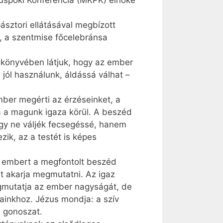
üspöki Konferencia (MKPK) elnöke
ásztori ellátásával megbízott
a szentmise főce­leb­ránsa
s könyvében látjuk, hogy az ember
jól használunk, áldássá válhat –
mber megérti az érzéseinket, a
a a magunk igaza körül. A beszéd
ogy ne váljék fecsegéssé, hanem
ik, az a testét is képes
az embert a megfontolt beszéd
et akarja megmutatni. Az igaz
egmutatja az ember nagyságát, de
ainkhoz. Jézus mondja: a szív
n gonoszat.