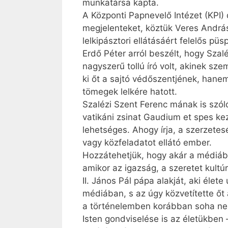
munkatársa kapta.
A Központi Papnevelő Intézet (KPI)
megjelenteket, köztük Veres András
lelkipásztori ellátásáért felelős pü
Erdő Péter arról beszélt, hogy Sza
nagyszerű tollú író volt, akinek s
ki őt a sajtó védőszentjének, hanem
tömegek lelkére hatott.
Szalézi Szent Ferenc mának is szóló
vatikáni zsinat Gaudium et spes k
lehetséges. Ahogy írja, a szerzet
vagy közfeladatot ellátó ember.
Hozzátehetjük, hogy akár a médiáb
amikor az igazság, a szeretet kultúr
II. János Pál pápa alakját, aki élet
médiában, s az úgy közvetítette őt
a történelemben korábban soha nem
Isten gondviselése is az életükben –