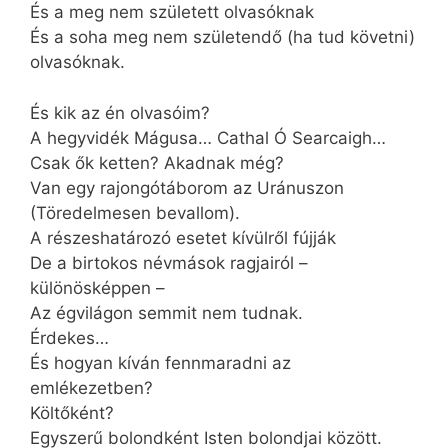
És a meg nem született olvasóknak
És a soha meg nem születendő (ha tud követni)
olvasóknak.
És kik az én olvasóim?
A hegyvidék Mágusa… Cathal Ó Searcaigh…
Csak ők ketten? Akadnak még?
Van egy rajongótáborom az Uránuszon
(Töredelmesen bevallom).
A részeshatározó esetet kívülről fújják
De a birtokos névmások ragjairól –
különösképpen –
Az égvilágon semmit nem tudnak.
Érdekes…
És hogyan kíván fennmaradni az
emlékezetben?
Költőként?
Egyszerű bolondként Isten bolondjai között.