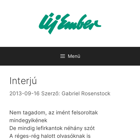
Kilépés
a
tartalomba
Menü
Interjú
2013-09-16
Szerző:
Gabriel Rosenstock
Nem tagadom, az imént felsoroltak
mindegyikének
De mindig lefirkantok néhány szót
A réges-rég halott olvasóknak is