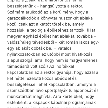
Épp ez a „csak” az, amiről fontos lenne
beszélgetnünk – hangsúlyozta a rektor.
Számára árulkodó az a körülmény, hogy a
garázdálkodók a könyvtár huszonkét ablaka
közül csak azt a kettőt törték be, amely
hozzájuk, a teológia épületéhez tartozik. (Hat
magyar egyházi épület hat ablakát, továbbá –
valószínűleg tévedésből – két román lakos egy-
egy ablakát dobták be. Hivatalos
nyilatkozatokban ez utóbbi most hivatkozási
alapul szolgál arra, hogy nem is magyarellenes
támadásról volt szó.) Az indítékkal
kapcsolatban az a rektor gyanúja, hogy azzal a
két héttel ezelőtti közös ebéddel és
beszélgetéssel lehet kapcsolatban, amelyre a
szomszédban lévő sportpályák tulajdonosát és
munkatársát meghívta. Arra kérte őket, hogy
esténként, a kispapok kápolnai programjainak