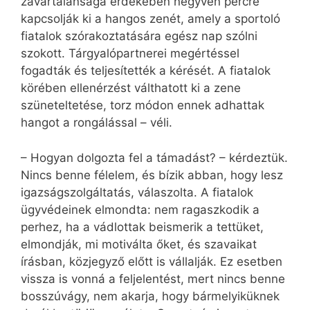
zavartalansága érdekében negyven percre
kapcsolják ki a hangos zenét, amely a sportoló
fiatalok szórakoztatására egész nap szólni
szokott. Tárgyalópartnerei megértéssel
fogadták és teljesítették a kérését. A fiatalok
körében ellenérzést válthatott ki a zene
szüneteltetése, torz módon ennek adhattak
hangot a rongálással – véli.
– Hogyan dolgozta fel a támadást? – kérdeztük.
Nincs benne félelem, és bízik abban, hogy lesz
igazságszolgáltatás, válaszolta. A fiatalok
ügyvédeinek elmondta: nem ragaszkodik a
perhez, ha a vádlottak beismerik a tettüket,
elmondják, mi motiválta őket, és szavaikat
írásban, közjegyző előtt is vállalják. Ez esetben
vissza is vonná a feljelentést, mert nincs benne
bosszúvágy, nem akarja, hogy bármelyiküknek