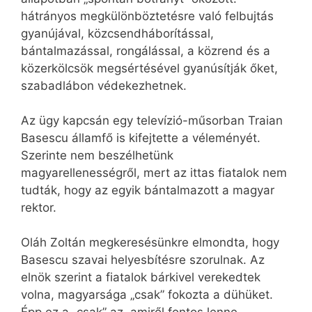
hátrányos megkülönböztetésre való felbujtás
gyanújával, közcsendháborítással,
bántalmazással, rongálással, a közrend és a
közerkölcsök megsértésével gyanúsítják őket,
szabadlábon védekezhetnek.
Az ügy kapcsán egy televízió-műsorban Traian
Basescu államfő is kifejtette a véleményét.
Szerinte nem beszélhetünk
magyarellenességről, mert az ittas fiatalok nem
tudták, hogy az egyik bántalmazott a magyar
rektor.
Oláh Zoltán megkeresésünkre elmondta, hogy
Basescu szavai helyesbítésre szorulnak. Az
elnök szerint a fiatalok bárkivel verekedtek
volna, magyarsága „csak” fokozta a dühüket.