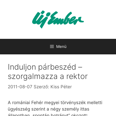
Kilépés
a
tartalomba
Menü
Induljon párbeszéd –
szorgalmazza a rektor
2011-08-07
Szerző:
Kiss Péter
A romániai Fehér megyei törvényszék melletti
ügyészség szerint a négy személy ittas
állapotban „spontán botrányt” okozott: