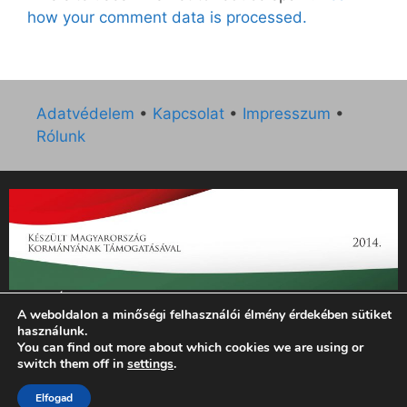
how your comment data is processed.
Adatvédelem
•
Kapcsolat
•
Impresszum
•
Rólunk
„Az Új Ember katolikus hetilap 2014. évi működésének
A weboldalon a minőségi felhasználói élmény érdekében sütiket
támogatását az EGYH-KCP-14-P-0121 sz. támogatási
használunk.
szerződés keretében 3 000 000 Ft összegben támogatta az
You can find out more about which cookies we are using or
Emberi Erőforrások Minisztériuma.”
switch them off in
settings
.
Elfogad
© 2026 Magyar Kurír - Új Ember
• Készült
GeneratePress