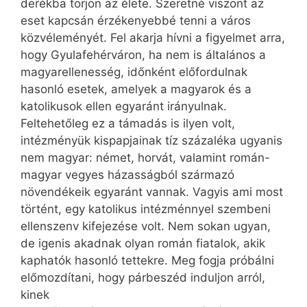
derékba törjön az élete. Szeretné viszont az
eset kapcsán érzékenyebbé tenni a város
közvéleményét. Fel akarja hívni a figyelmet arra,
hogy Gyulafehérváron, ha nem is általános a
magyarellenesség, időnként előfordulnak
hasonló esetek, amelyek a magyarok és a
katolikusok ellen egyaránt irányulnak.
Feltehetőleg ez a támadás is ilyen volt,
intézményük kispapjainak tíz százaléka ugyanis
nem magyar: német, horvát, valamint román-
magyar vegyes házasságból származó
növendékeik egyaránt vannak. Vagyis ami most
történt, egy katolikus intézménnyel szembeni
ellenszenv kifejezése volt. Nem sokan ugyan,
de igenis akadnak olyan román fiatalok, akik
kaphatók hasonló tettekre. Meg fogja próbálni
előmozdítani, hogy párbeszéd induljon arról,
kinek