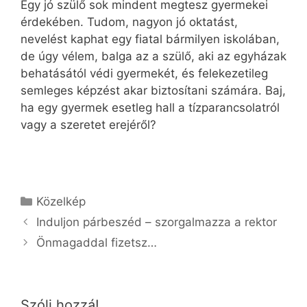
Egy jó szülő sok mindent megtesz gyermekei
érdekében. Tudom, nagyon jó oktatást,
nevelést kaphat egy fiatal bármilyen iskolában,
de úgy vélem, balga az a szülő, aki az egyházak
behatásától védi gyermekét, és felekezetileg
semleges képzést akar biztosítani számára. Baj,
ha egy gyermek esetleg hall a tízparancsolatról
vagy a szeretet erejéről?
Kategória
Közelkép
Induljon párbeszéd – szorgalmazza a rektor
Önmagaddal fizetsz…
Szólj hozzá!