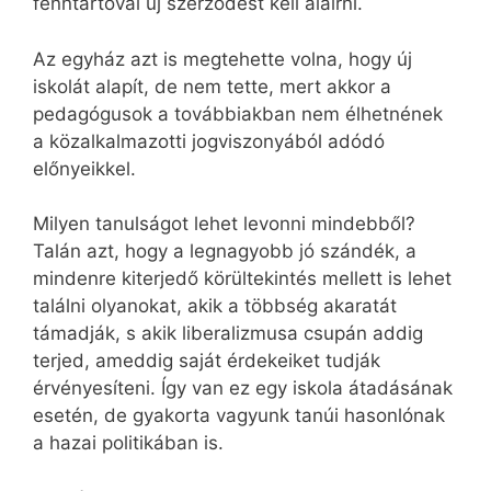
fenntartóval új szerződést kell aláírni.
Az egyház azt is megtehette volna, hogy új
iskolát alapít, de nem tette, mert akkor a
pedagógusok a továbbiakban nem élhetnének
a közalkalmazotti jogviszonyából adódó
előnyeikkel.
Milyen tanulságot lehet levonni mindebből?
Talán azt, hogy a legnagyobb jó szándék, a
mindenre kiterjedő körültekintés mellett is lehet
találni olyanokat, akik a többség akaratát
támadják, s akik liberalizmusa csupán addig
terjed, ameddig saját érdekeiket tudják
érvényesíteni. Így van ez egy iskola átadásának
esetén, de gyakorta vagyunk tanúi hasonlónak
a hazai politikában is.