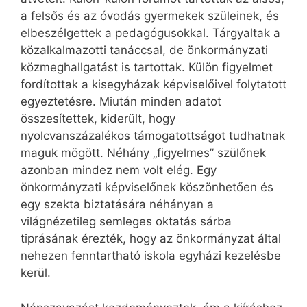
a felsős és az óvodás gyermekek szüleinek, és
elbeszélgettek a pedagógusokkal. Tárgyaltak a
közalkalmazotti tanáccsal, de önkormányzati
közmeghallgatást is tartottak. Külön figyelmet
fordítottak a kisegyházak képviselőivel folytatott
egyeztetésre. Miután minden adatot
összesítettek, kiderült, hogy
nyolcvanszázalékos támogatottságot tudhatnak
maguk mögött. Néhány „figyelmes” szülőnek
azonban mindez nem volt elég. Egy
önkormányzati képviselőnek köszönhetően és
egy szekta biztatására néhányan a
világnézetileg semleges oktatás sárba
tiprásának érezték, hogy az önkormányzat által
nehezen fenntartható iskola egyházi kezelésbe
kerül.