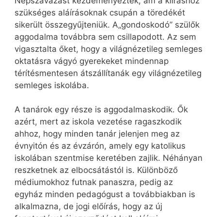
Népszavazást kezdeményeztek, ám a kiíráshoz
szükséges aláírásoknak csupán a töredékét
sikerült összegyűjteniük. A„gondoskodó” szülők
aggodalma továbbra sem csillapodott. Az sem
vigasztalta őket, hogy a világnézetileg semleges
oktatásra vágyó gyerekeket mindennap
térítésmentesen átszállítanák egy világnézetileg
semleges iskolába.
A tanárok egy része is aggodalmaskodik. Ők
azért, mert az iskola vezetése ragaszkodik
ahhoz, hogy minden tanár jelenjen meg az
évnyitón és az évzárón, amely egy katolikus
iskolában szentmise keretében zajlik. Néhányan
reszketnek az elbocsátástól is. Különböző
médiumokhoz futnak panaszra, pedig az
egyház minden pedagógust a továbbiakban is
alkalmazna, de jogi előírás, hogy az új