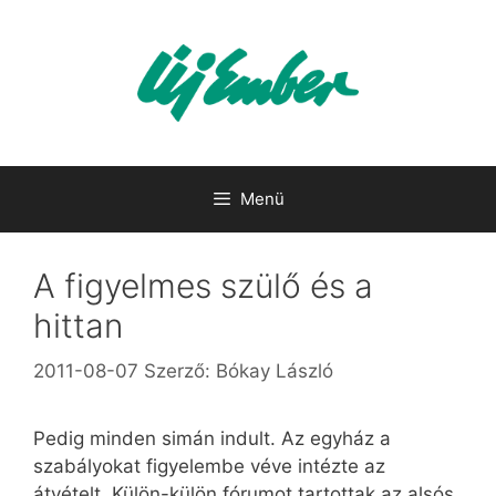
Kilépés
a
tartalomba
Menü
A figyelmes szülő és a
hittan
2011-08-07
Szerző:
Bókay László
Pedig minden simán indult. Az egyház a
szabályokat figyelembe véve intézte az
átvételt. Külön-külön fórumot tartottak az alsós,