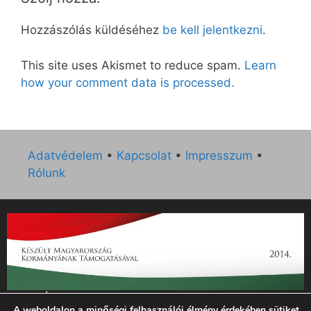
Hozzászólás küldéséhez
be kell jelentkezni
.
This site uses Akismet to reduce spam.
Learn
how your comment data is processed.
Adatvédelem
•
Kapcsolat
•
Impresszum
•
Rólunk
„Az Új Ember katolikus hetilap 2014. évi működésének
A weboldalon a minőségi felhasználói élmény érdekében sütiket