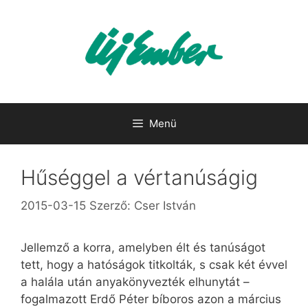
Kilépés
a
tartalomba
Menü
Hűséggel a vértanúságig
2015-03-15
Szerző:
Cser István
Jellemző a korra, amelyben élt és tanúságot
tett, hogy a hatóságok titkolták, s csak két évvel
a halála után anyakönyvezték elhunytát –
fogalmazott Erdő Péter bíboros azon a március