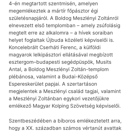
4-én megtartott szentmisén, amelyen
megemlékeztek a mártír főpásztor égi
születésnapjáról. A Boldog Meszlényi Zoltánról
elnevezett első templomban – amely zsúfolásig
megtelt erre az alkalomra – a hívek soraiban
helyet foglaltak Újbuda közéleti képviselői is.
Koncelebrált Cserháti Ferenc, a külföldi
magyarok lelkipásztori ellátásával megbízott
esztergom–budapesti segédpüspök, Musits
Antal, a Boldog Meszlényi Zoltán-templom
plébánosa, valamint a Budai-Középső
Espereskerület papjai. A szertartáson
megjelentek a Meszlényi család tagjai, valamint
a Meszlényi Zoltánban egykori vezetőjükre
emlékező Magyar Kolping Szövetség képviselői.
Szentbeszédében a bíboros emlékeztetett arra,
hogy a XX. században számos vértanút avattak