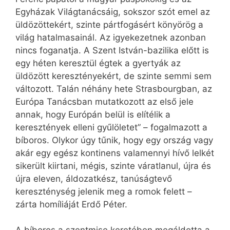
Egyházak Világtanácsáig, sokszor szót emel az
üldözöttekért, szinte pártfogásért könyörög a
világ hatalmasainál. Az igyekezetnek azonban
nincs foganatja. A Szent István-bazilika előtt is
egy héten keresztül égtek a gyertyák az
üldözött keresztényekért, de szinte semmi sem
változott. Talán néhány hete Strasbourgban, az
Európa Tanácsban mutatkozott az első jele
annak, hogy Európán belül is elítélik a
keresztények elleni gyűlöletet” – fogalmazott a
bíboros. Olykor úgy tűnik, hogy egy ország vagy
akár egy egész kontinens valamennyi hívő lelkét
sikerült kiirtani, mégis, szinte váratlanul, újra és
újra eleven, áldozatkész, tanúságtevő
kereszténység jelenik meg a romok felett –
zárta homíliáját Erdő Péter.