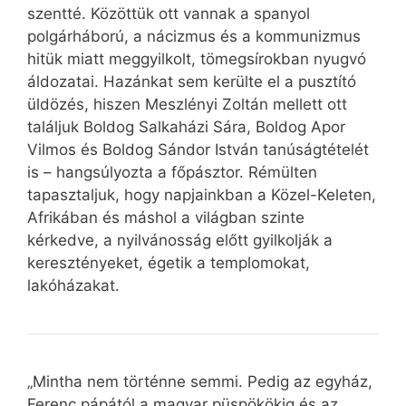
szentté. Közöttük ott vannak a spanyol
polgárháború, a nácizmus és a kommunizmus
hitük miatt meggyilkolt, tömegsírokban nyugvó
áldozatai. Hazánkat sem kerülte el a pusztító
üldözés, hiszen Meszlényi Zoltán mellett ott
találjuk Boldog Salkaházi Sára, Boldog Apor
Vilmos és Boldog Sándor István tanúságtételét
is – hangsúlyozta a főpásztor. Rémülten
tapasztaljuk, hogy napjainkban a Közel-Keleten,
Afrikában és máshol a világban szinte
kérkedve, a nyilvánosság előtt gyilkolják a
keresztényeket, égetik a templomokat,
lakóházakat.
„Mintha nem történne semmi. Pedig az egyház,
Ferenc pápától a magyar püspökökig és az