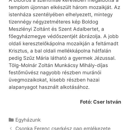
A bíboros a szentmise keretében megáldotta a
templom újonnan elkészült három mozaikját. Az
istenháza szentélyében elhelyezett, mintegy
tizennégy négyzetméteres kép Boldog
Meszlényi Zoltánt és Szent Adalbertet, a
főegyházmegye védőszentjét ábrázolja. A jobb
oldali keresztelőkápolna mozaikján a feltámadt
Krisztus, a bal oldali mellékkápolna hátfalán
pedig Szűz Mária látható a gyermek Jézussal.
Tölg-Molnár Zoltán Munkácsy Mihály-díjas
festőművész nagyobb részben muránói
üvegmozaikokat, kisebb részben hazai
alapanyagot használt alkotásához.
Fotó: Cser István
Kategória
Egyházunk
Csonka Ferenc cserkész pap emlékezete