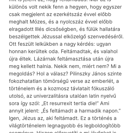
különös volt nekik fenn a hegyen, hogy egyszer
csak megjelent az ezerkétszáz évvel előbb
meghalt Mózes, és a nyolcszáz évvel előbb
elragadott Illés dicsőségben, és fülük hallatára
beszélgettek Jézussal elközelgő szenvedéséről.
Ott feszült lelkükben a nagy kérdés: ugyan
honnan kerültek oda. Feltámadtak, és valahol
újra éltek. Lázárnak feltámasztása után újra
meg kellett halnia. Nekik nem, miért nem? Mi a
megoldás? Hol a válasz? Pilinszky János szinte
fokozhatatlan tömörségű verse az emberlét, a
történelem és a kozmosz távlatait fókuszáló
utolsó, az univerzalitásra utalóan latin nyelvű
sora így szól: „Et resurrexit tertia die!” Ami
annyit jelent: „És feltámadt a harmadik napon.”
Igen, Jézus az, aki feltámadt. Ez a történés a
világtörténelem legnagyobb és legboldogítóbb