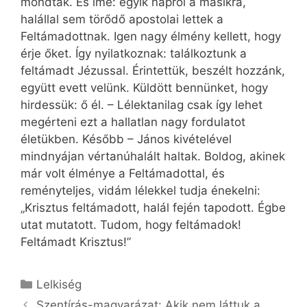
mondtak. És íme: egyik napról a másikra,
halállal sem törődő apostolai lettek a
Feltámadottnak. Igen nagy élmény kellett, hogy
érje őket. Így nyilatkoznak: találkoztunk a
feltámadt Jézussal. Érintettük, beszélt hozzánk,
együtt evett velünk. Küldött bennünket, hogy
hirdessük: ő él. – Lélektanilag csak így lehet
megérteni ezt a hallatlan nagy fordulatot
életükben. Később – János kivételével
mindnyájan vértanúhalált haltak. Boldog, akinek
már volt élménye a Feltámadottal, és
reményteljes, vidám lélekkel tudja énekelni:
„Krisztus feltámadott, halál fején tapodott. Égbe
utat mutatott. Tudom, hogy feltámadok!
Feltámadt Krisztus!”
Kategória
Lelkiség
Szentírás-magyarázat: Akik nem láttuk a