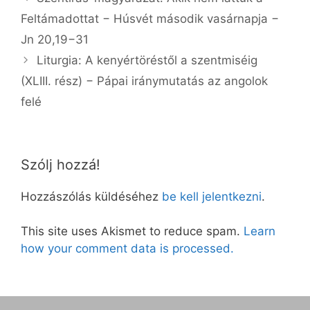
Feltámadottat − Húsvét második vasárnapja −
Jn 20,19−31
Liturgia: A kenyértöréstől a szentmiséig
(XLIII. rész) − Pápai iránymutatás az angolok
felé
Szólj hozzá!
Hozzászólás küldéséhez
be kell jelentkezni
.
This site uses Akismet to reduce spam.
Learn
how your comment data is processed.