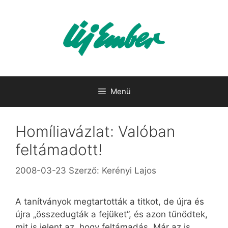
Kilépés
a
tartalomba
Menü
Homíliavázlat: Valóban
feltámadott!
2008-03-23
Szerző:
Kerényi Lajos
A tanítványok megtartották a titkot, de újra és
újra „összedugták a fejüket”, és azon tűnődtek,
mit is jelent az, hogy feltámadás. Már az is