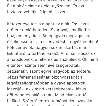
eseménye. Hiszen előrevetíti a mi jövőnket is.
Életünk értelme az élet győzelme. És ezt
biztosra vehetjük? Igen! Hiszen:
Kétezer éve tartja magát ez a hír. És: Jézus
erőtere utolérhetetlen. Szárnyal, lendületbe
hoz, reményt kelt. Betegágyon megvigasztal,
értelmessé teszi a szenvedést. Legyőzhetetlen!
Kétezer év óta nagyon sokan akarták már
kiiktatni őt a történelemből. A római császárok,
a napóleonok, a hitlerek és a sztálinok. Ők mind
eltűntek, szinte semmivé zsugorodtak.
Jézusnak viszont egyre nagyobb az erőtere.
Jézus feltámadásának bizonyosságát a
legkézzelfoghatóbban a gyáva apostolok
igazolják, akik mind kétségbeestek Jézus
döbbenetes halála után. Mind elvesztették
hitüket. Szétszéledtek, reménytelen szavakat