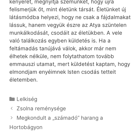
kenyeret, megnyitja szemünket, hogy újra
felismerjük őt, mint életünk társát. Életünket új
látásmódba helyezi, hogy ne csak a fájdalmakat
lássuk, hanem vegyük észre az Atya szüntelen
munkálkodását, csodáit az életükben. A vele
való találkozás egyben küldetés is. Ha a
feltámadás tanújává válok, akkor már nem
élhetek nélküle, nem folytathatom tovább
emmauszi utamat, mert küldetést kaptam, hogy
elmondjam enyéimnek Isten csodás tetteit
életemben.
Kategória
Lelkiség
Zsolna reménysége
Megkondult a „számadó” harang a
Hortobágyon