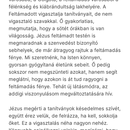
félénkség és kiábrándultság lakhelyére. A
Feltámadott vigasztalja tanítványait, de nem
vigasztaló szavakkal. Ő gyakorlatias,
megmutatja, hogy a sötét órákban is van
világosság. Jézus feltámadt testén is
megmaradnak a szenvedést bizonyító
sebhelyek, de már átragyog rajtuk a feltámadás
fénye. Mi szeretnénk, ha Isten könnyen,
gyorsan gyógyítaná életünk sebeit. Ő pedig
sokszor nem megszünteti azokat, hanem segít
meglátni, hogy azokon is át tud ragyogni a
feltámadás fénye. Tehát új látásmódra, az
addigi viszonyulásom megváltoztatására hív.
Jézus megérti a tanítványok késedelmes szívét,
együtt érez velük, de felrázza, ha kell, sokkolja
őket. Ez a vigasztalás néha nagyon nehéz.