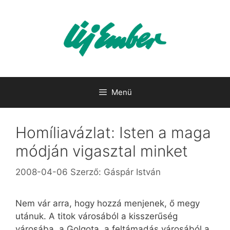
Kilépés
a
tartalomba
Menü
Homíliavázlat: Isten a maga
módján vigasztal minket
2008-04-06
Szerző:
Gáspár István
Nem vár arra, hogy hozzá menjenek, ő megy
utánuk. A titok városából a kisszerűség
városába, a Golgota, a feltámadás városából a