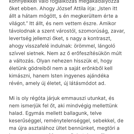
könnyeikkel való foglalkozás megakadályozza
őket ebben. Ahogy József Attila írja: „Isten itt
állt a hátam mögött, s én megkerültem érte a
világot.” Itt állt, és nem vettem észre. Amikor
távolodnak a szent várostól, szomorúság, zavar,
levertség jellemzi őket, s nagy a kontraszt,
ahogy visszafelé indulnak: örömmel, lángoló
szívvel sietnek. Nem az ő erőfeszítésükön múlt
a változás. Olyan nehezen hisszük el, hogy
életünk gödreiből nem a saját erőnkből kell
kimászni, hanem Isten ingyenes ajándéka
révén, amely új életet, új látásmódot ad.
Mi is oly régóta járjuk emmauszi utunkat, és
nem ismerjük fel őt, aki mindvégig mellettünk
halad. Egymás mellett ballagunk, telve
keserűséggel, reménytelenséggel, sebekkel, de
ma újra asztalához ültet bennünket, megtöri a