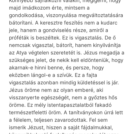
Könnyebb sajnálkozni valakin, megígérni, hogy
majd imádkozom érte, mintsem a
gondolkodása, viszonyulása megváltoztatására
bátorítani. A keresztre feszítés nem a kudarc
jele, hanem a gondviselés része, amiről a
próféták is beszéltek. Ez is vigasztalás. De ő
nemcsak vigasztal, bátorít, hanem kinyilvánítja
az Atya végtelen szeretetét is. Jézus megadja a
szükséges jelet, de nekik kell eldönteniük, hogy
akarnak-e hinni benne, és persze, hogy
eközben lángol-e a szívük. Ez a fajta
vigasztalás azonban mindig küldetéssel is jár.
Jézus öröme nem az olyan emberé, aki
visszanyerte egészségét, nem a győztes hős
öröme. Ez mély istentapasztalatból fakadó
természetfeletti öröm. A tanítványokon úrrá lett
a félelem, teljesen zavarodottak. Fel sem
ismerik Jézust, hiszen a saját fájdalmukkal,