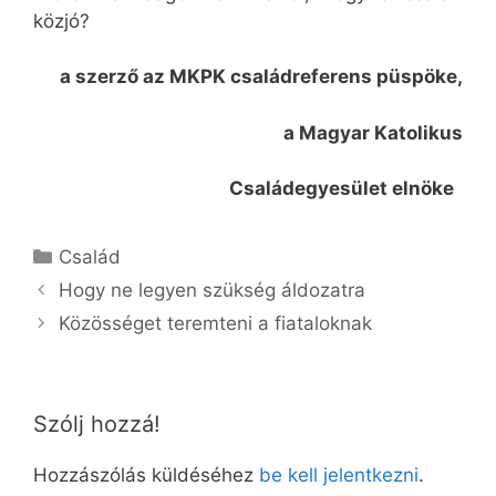
közjó?
a szerző az MKPK családreferens püspöke,
a Magyar Katolikus
Családegyesület elnöke
Kategória
Család
Hogy ne legyen szükség áldozatra
Közösséget teremteni a fiataloknak
Szólj hozzá!
Hozzászólás küldéséhez
be kell jelentkezni
.