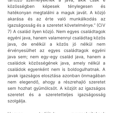
tartozó személyeknek a java, akik csak e
közösségben képesek ténylegesen és
hatékonyan megtalálni a maguk javát. A közjó
akarása és az érte való munkálkodás az
igazságosság és a szeretet követelménye.” (CiV
7) A család ilyen közjó. Nem egyes családtagok
egyéni java, hanem valamennyi családtag közös
java, de enélkül a közös jó nélkül nem
érvényesülhet az egyes családtagok egyéni
java sem; nem egy-egy család java, hanem a
családok közösségének java, amely nélkül a
családok egyenként nem is boldogulhatnak. A
javak igazságos elosztása azonban önmagában
nem elegendő, ahogy a részrehajló szeretet
sem hozhat gyümölcsöt. A közjót az igazságos
szeretet és a szeretetteljes igazságosság
szolgálja.