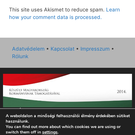
This site uses Akismet to reduce spam.
Learn
how your comment data is processed.
Adatvédelem
•
Kapcsolat
•
Impresszum
•
Rólunk
„Az Új Ember katolikus hetilap 2014. évi működésének
A weboldalon a minőségi felhasználói élmény érdekében sütiket
támogatását az EGYH-KCP-14-P-0121 sz. támogatási
használunk.
szerződés keretében 3 000 000 Ft összegben támogatta az
You can find out more about which cookies we are using or
Emberi Erőforrások Minisztériuma.”
switch them off in
settings
.