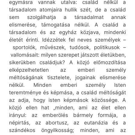
egymásra vannak utalva: család nélkül a
társadalom atomjaira hullik szét, de a család
sem szolgálhatja a társadalmat annak
elismerése, támogatása nélkül. A család a
társadalom és az egyház közjava, mindenki
életét érinti. Idézzétek fel neves személyek –
sportolók, művészek, tudósok, politikusok –
vallomásait: milyen szerepet játszott életükben,
sikerükben családjuk? A közjó előmozdítása
elképzelhetetlen az emberi személy
méltóságának tisztelete, jogainak elismerése
nélkül. Minden emberi személy Isten
teremtménye és képmása, a család méltóságát
az adja, hogy isten képmások közössége. A
közjó ellen hat „minden, ami az élet ellen
irányul: az emberölés bármely formája, a
népirtás, az abortusz, az eutanázia és a
szándékos öngyilkosság; minden, ami az