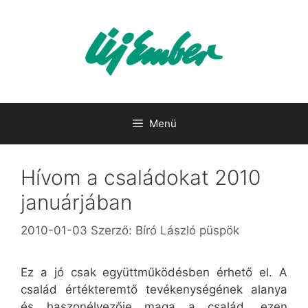
Kilépés
a
tartalomba
Menü
Hívom a családokat 2010
januárjában
2010-01-03
Szerző:
Bíró László püspök
Ez a jó csak együttműködésben érhető el. A
család értékteremtő tevékenységének alanya
és haszonélvezője maga a család, ezen