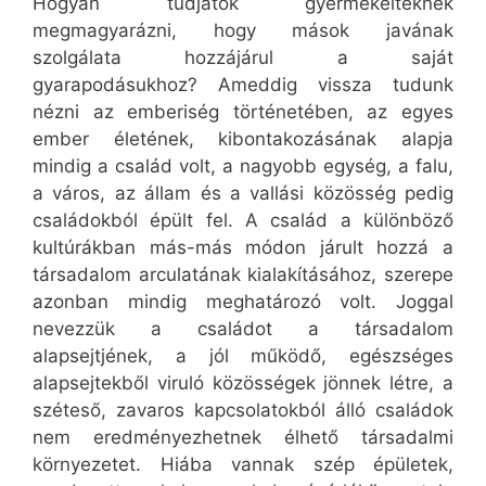
Hogyan tudjátok gyermekeiteknek
megmagyarázni, hogy mások javának
szolgálata hozzájárul a saját
gyarapodásukhoz? Ameddig vissza tudunk
nézni az emberiség történetében, az egyes
ember életének, kibontakozásának alapja
mindig a család volt, a nagyobb egység, a falu,
a város, az állam és a vallási közösség pedig
családokból épült fel. A család a különböző
kultúrákban más-más módon járult hozzá a
társadalom arculatának kialakításához, szerepe
azonban mindig meghatározó volt. Joggal
nevezzük a családot a társadalom
alapsejtjének, a jól működő, egészséges
alapsejtekből viruló közösségek jönnek létre, a
széteső, zavaros kapcsolatokból álló családok
nem eredményezhetnek élhető társadalmi
környezetet. Hiába vannak szép épületek,