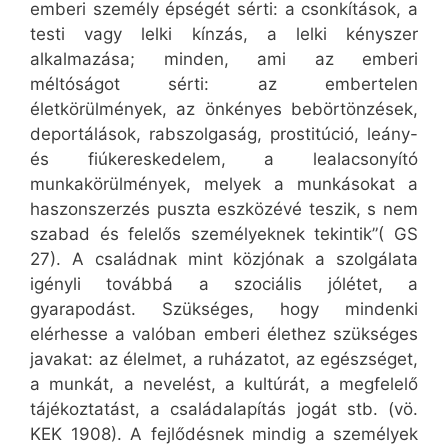
emberi személy épségét sérti: a csonkítások, a
testi vagy lelki kínzás, a lelki kényszer
alkalmazása; minden, ami az emberi
méltóságot sérti: az embertelen
életkörülmények, az önkényes bebörtönzések,
deportálások, rabszolgaság, prostitúció, leány-
és fiúkereskedelem, a lealacsonyító
munkakörülmények, melyek a munkásokat a
haszonszerzés puszta eszközévé teszik, s nem
szabad és felelős személyeknek tekintik”( GS
27). A családnak mint közjónak a szolgálata
igényli továbbá a szociális jólétet, a
gyarapodást. Szükséges, hogy mindenki
elérhesse a valóban emberi élethez szükséges
javakat: az élelmet, a ruházatot, az egészséget,
a munkát, a nevelést, a kultúrát, a megfelelő
tájékoztatást, a családalapítás jogát stb. (vö.
KEK 1908). A fejlődésnek mindig a személyek