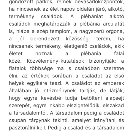
gondozott parkok, remek bevásárlóközpontok,
ha nincsenek az élet napos oldalán járó, alkotó,
termékeny családok. A plébániát alkotó
családok meghatározzák a plébánia arculatát
is, hiába a szép templom, a nagyszerű orgona,
a jól berendezett közösségi terem, ha
nincsenek termékeny, életigenlő családok, akik
életet hoznak a plébánia falai
közé. Közvélemény-kutatások bizonyítják: a
fiatalok többsége ma is családban szeretne
élni, az értékek sorában a családot az első
helyek egyikére teszi. A családot az emberek
általában jó intézménynek tartják, de látják,
hogy egyre kevésbé tudja betölteni alapsejt
szerepét, egyre inkább elszigetelődik, elszakad
a társadalomtól. A társadalom pedig a családot
csupán tárgynak tekinti, amelyet irányítani és
pasztorálni kell. Pedig a család és a társadalom