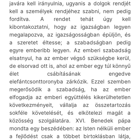
javára kell irányulnia, ugyanis a dolgok rendjét
kell a személyek rendjéhez szabni, nem pedig
fordítva. A rendet tehát úgy kell
kibontakoztatni, hogy az igazságban legyen
megalapozva, az igazságosságban épüljön, és
a szeretet éltesse; a szabadságban pedig
egyre emberibb legyen. Az emberi szabadság
elsatnyul, ha az ember végső szükségbe kerül,
de elsorvad ott is, ahol az ember egy túl könnyű
élet csábításának engedve
elefántcsonttoronyba zárkózik. Ezzel szemben
megerősödik a szabadság, ha az ember
elfogadja az emberi együttélés kikerülhetetlen
következményeit, vállalja az összetartozás
sokféle követelését, és elkötelezi magát a
közösség szolgálatára. XVI. Benedek pápa
mondta egy beszédében: az Isten nélküli ember
a fejlődést csak a többet birtoklásban látja,