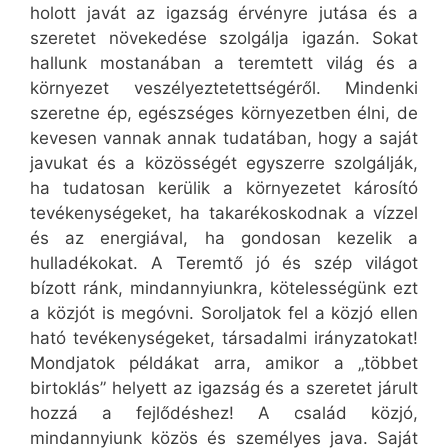
holott javát az igazság érvényre jutása és a
szeretet növekedése szolgálja igazán. Sokat
hallunk mostanában a teremtett világ és a
környezet veszélyeztetettségéről. Mindenki
szeretne ép, egészséges környezetben élni, de
kevesen vannak annak tudatában, hogy a saját
javukat és a közösségét egyszerre szolgálják,
ha tudatosan kerülik a környezetet károsító
tevékenységeket, ha takarékoskodnak a vízzel
és az energiával, ha gondosan kezelik a
hulladékokat. A Teremtő jó és szép világot
bízott ránk, mindannyiunkra, kötelességünk ezt
a közjót is megóvni. Soroljatok fel a közjó ellen
ható tevékenységeket, társadalmi irányzatokat!
Mondjatok példákat arra, amikor a „többet
birtoklás” helyett az igazság és a szeretet járult
hozzá a fejlődéshez! A család közjó,
mindannyiunk közös és személyes java. Saját