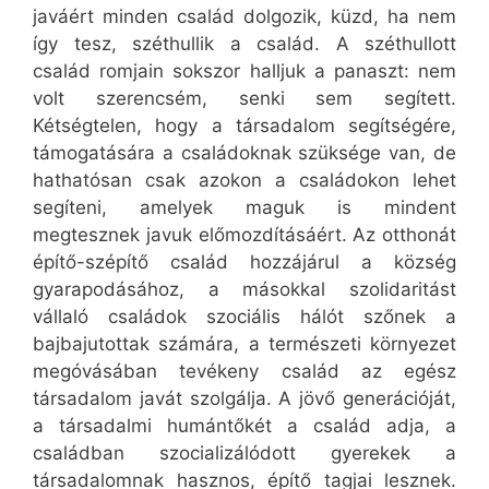
javáért minden család dolgozik, küzd, ha nem
így tesz, széthullik a család. A széthullott
család romjain sokszor halljuk a panaszt: nem
volt szerencsém, senki sem segített.
Kétségtelen, hogy a társadalom segítségére,
támogatására a családoknak szüksége van, de
hathatósan csak azokon a családokon lehet
segíteni, amelyek maguk is mindent
megtesznek javuk előmozdításáért. Az otthonát
építő-szépítő család hozzájárul a község
gyarapodásához, a másokkal szolidaritást
vállaló családok szociális hálót szőnek a
bajbajutottak számára, a természeti környezet
megóvásában tevékeny család az egész
társadalom javát szolgálja. A jövő generációját,
a társadalmi humántőkét a család adja, a
családban szocializálódott gyerekek a
társadalomnak hasznos, építő tagjai lesznek.