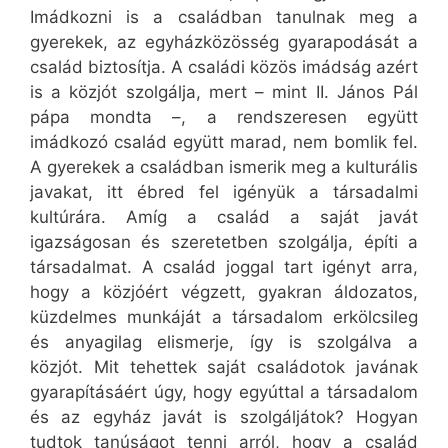
Imádkozni is a családban tanulnak meg a
gyerekek, az egyházközösség gyarapodását a
család biztosítja. A családi közös imádság azért
is a közjót szolgálja, mert – mint II. János Pál
pápa mondta –, a rendszeresen együtt
imádkozó család együtt marad, nem bomlik fel.
A gyerekek a családban ismerik meg a kulturális
javakat, itt ébred fel igényük a társadalmi
kultúrára. Amíg a család a saját javát
igazságosan és szeretetben szolgálja, építi a
társadalmat. A család joggal tart igényt arra,
hogy a közjóért végzett, gyakran áldozatos,
küzdelmes munkáját a társadalom erkölcsileg
és anyagilag elismerje, így is szolgálva a
közjót. Mit tehettek saját családotok javának
gyarapításáért úgy, hogy egyúttal a társadalom
és az egyház javát is szolgáljátok? Hogyan
tudtok tanúságot tenni arról, hogy a család