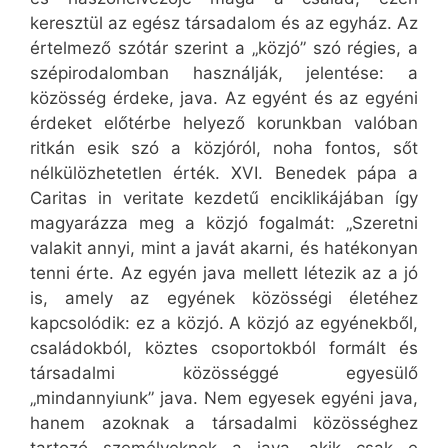
keresztül az egész társadalom és az egyház. Az
értelmező szótár szerint a „közjó” szó régies, a
szépirodalomban használják, jelentése: a
közösség érdeke, java. Az egyént és az egyéni
érdeket előtérbe helyező korunkban valóban
ritkán esik szó a közjóról, noha fontos, sőt
nélkülözhetetlen érték. XVI. Benedek pápa a
Caritas in veritate kezdetű enciklikájában így
magyarázza meg a közjó fogalmát: „Szeretni
valakit annyi, mint a javát akarni, és hatékonyan
tenni érte. Az egyén java mellett létezik az a jó
is, amely az egyének közösségi életéhez
kapcsolódik: ez a közjó. A közjó az egyénekből,
családokból, köztes csoportokból formált és
társadalmi közösséggé egyesülő
„mindannyiunk” java. Nem egyesek egyéni java,
hanem azoknak a társadalmi közösséghez