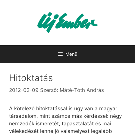
Kilépés
a
tartalomba
Menü
Hitoktatás
2012-02-09
Szerző:
Máté-Tóth András
A kötelező hitoktatással is úgy van a magyar
társadalom, mint számos más kérdéssel: négy
nemzedék ismeretét, tapasztalatát és mai
vélekedését lenne jó valamelyest legalább