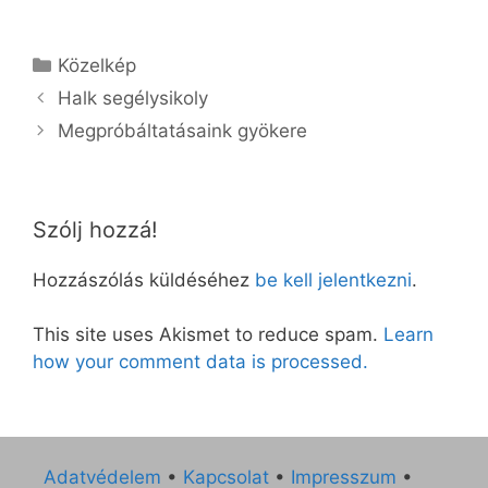
Kategória
Közelkép
Halk segélysikoly
Megpróbáltatásaink gyökere
Szólj hozzá!
Hozzászólás küldéséhez
be kell jelentkezni
.
This site uses Akismet to reduce spam.
Learn
how your comment data is processed.
Adatvédelem
•
Kapcsolat
•
Impresszum
•