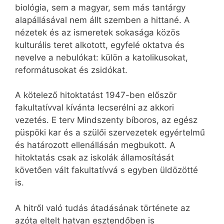
biológia, sem a magyar, sem más tantárgy
alapállásával nem állt szemben a hittané. A
nézetek és az ismeretek sokasága közös
kulturális teret alkotott, egyfelé oktatva és
nevelve a nebulókat: külön a katolikusokat,
reformátusokat és zsidókat.
A kötelező hitoktatást 1947-ben először
fakultatívval kívánta lecserélni az akkori
vezetés. E terv Mindszenty bíboros, az egész
püspöki kar és a szülői szervezetek egyértelmű
és határozott ellenállásán megbukott. A
hitoktatás csak az iskolák államosítását
követően vált fakultatívvá s egyben üldözötté
is.
A hitről való tudás átadásának története az
azóta eltelt hatvan esztendőben is