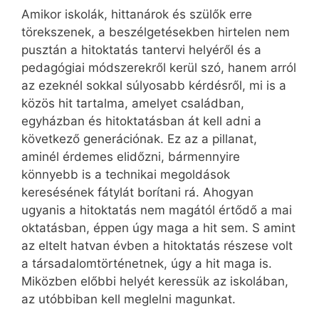
Amikor iskolák, hittanárok és szülők erre
törekszenek, a beszélgetésekben hirtelen nem
pusztán a hitoktatás tantervi helyéről és a
pedagógiai módszerekről kerül szó, hanem arról
az ezeknél sokkal súlyosabb kérdésről, mi is a
közös hit tartalma, amelyet családban,
egyházban és hitoktatásban át kell adni a
következő generációnak. Ez az a pillanat,
aminél érdemes elidőzni, bármennyire
könnyebb is a technikai megoldások
keresésének fátylát borítani rá. Ahogyan
ugyanis a hitoktatás nem magától értődő a mai
oktatásban, éppen úgy maga a hit sem. S amint
az eltelt hatvan évben a hitoktatás részese volt
a társadalomtörténetnek, úgy a hit maga is.
Miközben előbbi helyét keressük az iskolában,
az utóbbiban kell meglelni magunkat.