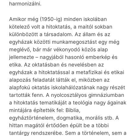
harmonizálni.
Amikor még (1950-ig) minden iskolában
kötelező volt a hitoktatás, a maitól sokban
különbözött a társadalom. Az állam és az
egyházak közötti munkamegosztást egy még
meglévő, bár már vékonyodó közös alap
jellemezte – nagyjából hasonló emberkép és
etika. Az oktatásban és nevelésben az
egyházak a hitoktatással a metafizikai és etikai
alapozás feladatát látták el, miközben az
alapfokú oktatás iskolahálózatának nagy részét
tartották fenn. A nyolcosztályos gimnáziumban
a hitoktatás tematikáját a teológia nagy ágainak
mintájára építették fel: Biblia,
egyháztörténelem, dogmatika, morális stb. A
hittan magától értődően épült be a többi
tantárgy rendszerébe. Sem a történelem, sem a