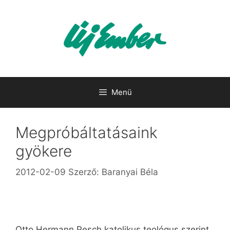
Kilépés
a
tartalomba
Menü
Megpróbáltatásaink
gyökere
2012-02-09
Szerző:
Baranyai Béla
Otto Hermann Pesch katolikus teológus szerint