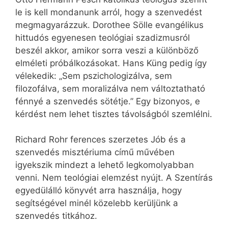
le is kell mondanunk arról, hogy a szenvedést
megmagyarázzuk. Dorothee Sölle evangélikus
hittudós egyenesen teológiai szadizmusról
beszél akkor, amikor sorra veszi a különböző
elméleti próbálkozásokat. Hans Küng pedig így
vélekedik: „Sem pszichologizálva, sem
filozofálva, sem moralizálva nem változtatható
fénnyé a szenvedés sötétje.” Egy bizonyos, e
kérdést nem lehet tisztes távolságból szemlélni.
Richard Rohr ferences szerzetes Jób és a
szenvedés misztériuma című művében
igyekszik mindezt a lehető legkomolyabban
venni. Nem teológiai elemzést nyújt. A Szentírás
egyedülálló könyvét arra használja, hogy
segítségével minél közelebb kerüljünk a
szenvedés titkához.