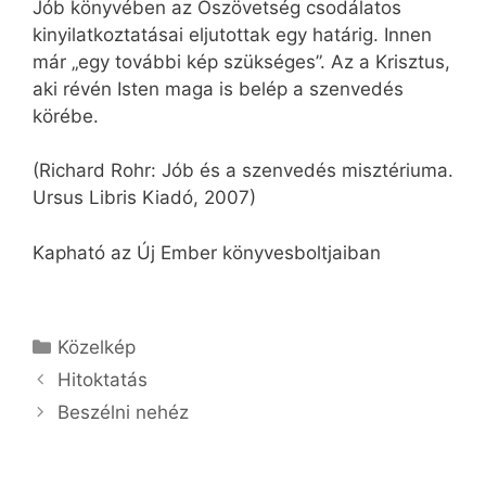
Jób könyvében az Ószövetség csodálatos
kinyilatkoztatásai eljutottak egy határig. Innen
már „egy további kép szükséges”. Az a Krisztus,
aki révén Isten maga is belép a szenvedés
körébe.
(Richard Rohr: Jób és a szenvedés misztériuma.
Ursus Libris Kiadó, 2007)
Kapható az Új Ember könyvesboltjaiban
Kategória
Közelkép
Hitoktatás
Beszélni nehéz