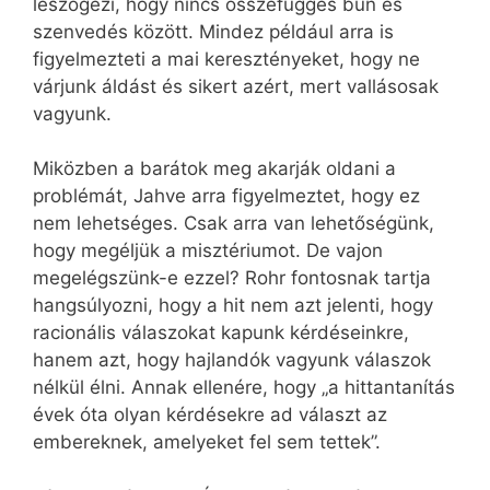
leszögezi, hogy nincs összefüggés bűn és
szenvedés között. Mindez például arra is
figyelmezteti a mai keresztényeket, hogy ne
várjunk áldást és sikert azért, mert vallásosak
vagyunk.
Miközben a barátok meg akarják oldani a
problémát, Jahve arra figyelmeztet, hogy ez
nem lehetséges. Csak arra van lehetőségünk,
hogy megéljük a misztériumot. De vajon
megelégszünk-e ezzel? Rohr fontosnak tartja
hangsúlyozni, hogy a hit nem azt jelenti, hogy
racionális válaszokat kapunk kérdéseinkre,
hanem azt, hogy hajlandók vagyunk válaszok
nélkül élni. Annak ellenére, hogy „a hittantanítás
évek óta olyan kérdésekre ad választ az
embereknek, amelyeket fel sem tettek”.