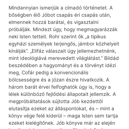
Mindannyian ismerjük a címadó történetet. A
bőségben élő Jóbot csapás éri csapás után,
elmennek hozzá barátai, és vigasztalni
próbálják. Mindezt úgy, hogy megmagyarázzák
neki Isten tetteit. Rohr szerint ők „a tipikus
egyházi személyek terjengős, jámbor közhelyeit
kínálják”. „Elifáz válaszait úgy jellemezhetnénk,
mint ideológiává merevedett világlátást.” Bildád
beszédében a hagyományt és a törvényt idézi
meg, Cofár pedig a konvencionális
bölcsességre és a józan észre hivatkozik. A
három barát érvei felfoghatók úgy is, hogy a
lélek különböző fejlődési állapotait jellemzik. A
megpróbáltatások sújtotta Jób kezdettől
elutasítja ezeket az álláspontokat, és – mint a
könyv vége felé kiderül – maga Isten sem tartja
ezeket kielégítőnek. Jób könyve már az elején