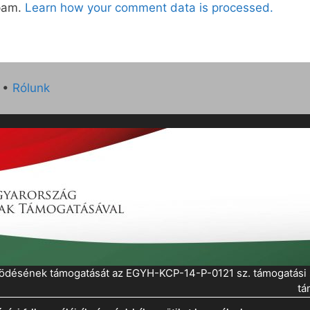
spam.
Learn how your comment data is processed.
•
Rólunk
működésének támogatását az EGYH-KCP-14-P-0121 sz. támogatás
tá