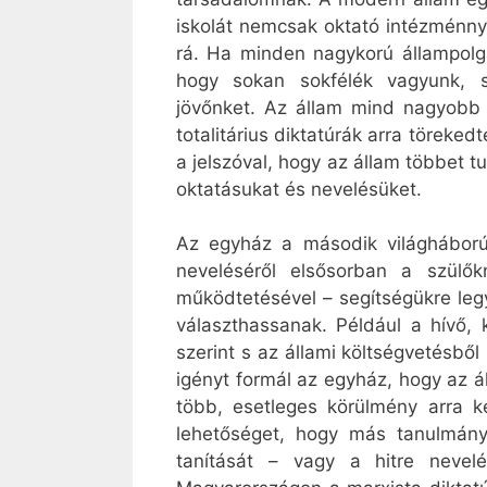
iskolát nemcsak oktató intézménnyé
rá. Ha minden nagykorú állampolgá
hogy sokan sokfélék vagyunk, s
jövőnket. Az állam mind nagyobb 
totalitárius diktatúrák arra töreked
a jelszóval, hogy az állam többet t
oktatásukat és nevelésüket.
Az egyház a második világháború 
neveléséről elsősorban a szülők
működtetésével – segítségükre legye
választhassanak. Például a hívő, k
szerint s az állami költségvetésből 
igényt formál az egyház, hogy az ál
több, esetleges körülmény arra ké
lehetőséget, hogy más tanulmány
tanítását – vagy a hitre nevel