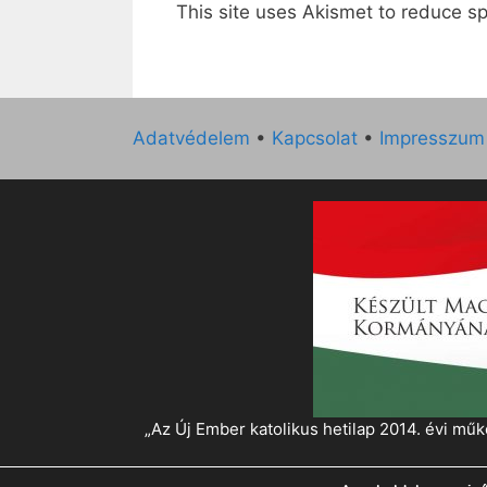
This site uses Akismet to reduce 
Adatvédelem
•
Kapcsolat
•
Impresszum
„Az Új Ember katolikus hetilap 2014. évi 