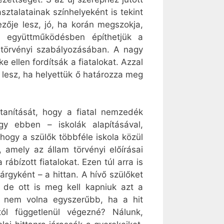
ztalatainak színhelyeként is tekint
zője lesz, jó, ha korán megszokja,
s együttműködésben építhetjük a
 törvényi szabályozásában. A nagy
e ellen fordítsák a fiatalokat. Azzal
a lesz, ha helyettük ő határozza meg
tanítását, hogy a fiatal nemzedék
gy ebben – iskolák alapításával,
 hogy a szülők többféle iskola közül
, amely az állam törvényi előírásai
rábízott fiatalokat. Ezen túl arra is
árgyként – a hittan. A hívő szülőket
, de ott is meg kell kapniuk azt a
n nem volna egyszerűbb, ha a hit
ól függetlenül végezné? Nálunk,