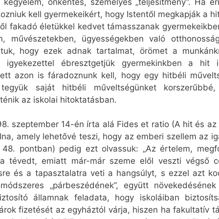
 kegyelem, önkéntes, személyes „teljesítmény”. Ha e
zniuk kell gyermekeikért, hogy Istentől megkapják a h
hitből fakadó életükkel kedvet támasszanak gyermekeikb
an, művészetekben, ügyességekben való otthonos
ltuk, hogy ezek adnak tartalmat, örömet a munkánk
 igyekezettel ébresztgetjük gyermekinkben a hit i
lett azon is fáradoznunk kell, hogy egy hitbéli művel
együk saját hitbéli műveltségünket korszerűbbé, a
énik az iskolai hitoktatásban.
8. szeptember 14-én írta alá Fides et ratio (A hit és az 
lna, amely lehetővé teszi, hogy az emberi szellem az ig
48. pontban) pedig ezt olvassuk: „Az értelem, megfo
akra tévedt, emiatt már-már szeme elől veszti végső c
re és a tapasztalatra veti a hangsúlyt, s ezzel azt k
m módszeres „párbeszédének”, együtt növekedésének 
ztosító államnak feladata, hogy iskoláiban biztosíts
rok fizetését az egyháztól várja, hiszen ha fakultatív 