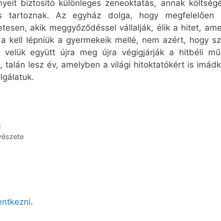
eit biztosító különleges zeneoktatás, annak költségét
s tartoznak. Az egyház dolga, hogy megfelelően ké
esen, akik meggyőződéssel vállalják, élik a hitet, ame
a kell lépniük a gyermekeik mellé, nem azért, hogy sz
 velük együtt újra meg újra végigjárják a hitbéli mű
talán lesz év, amelyben a világi hitoktatókért is imád
gálatuk.
l
vészete
lentkezni
.