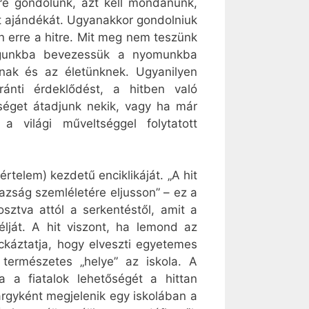
rre gondolunk, azt kell mondanunk,
it ajándékát. Ugyanakkor gondolniuk
en erre a hitre. Mit meg nem teszünk
ságunkba bevezessük a nyomunkba
nak és az életünknek. Ugyanilyen
ránti érdeklődést, a hitben való
tséget átadjunk nekik, vagy ha már
 világi műveltséggel folytatott
értelem) kezdetű enciklikáját. „A hit
azság szemléletére eljusson” – ez a
sztva attól a serkentéstől, amit a
élját. A hit viszont, ha lemond az
ockáztatja, hogy elveszti egyetemes
természetes „helye” az iskola. A
a a fiatalok lehetőségét a hittan
tárgyként megjelenik egy iskolában a