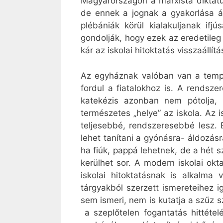
Magyarországon a marxista diktatúr
de ennek a jognak a gyakorlása át
plébániák körül kialakuljanak ifj
gondolják, hogy ezek az eredetileg
kár az iskolai hitoktatás visszaállít
Az egyháznak valóban van a templ
fordul a fiatalokhoz is. A rendsze
katekézis azonban nem pótolja, 
természetes „helye” az iskola. Az i
teljesebbé, rendszeresebbé lesz. 
lehet tanítani a gyónásra- áldozás
ha fiúk, pappá lehetnek, de a hét 
kerülhet sor. A modern iskolai ok
iskolai hitoktatásnak is alkalma v
tárgyakból szerzett ismereteihez 
sem ismeri, nem is kutatja a szűz s
a szeplőtelen fogantatás hittéte