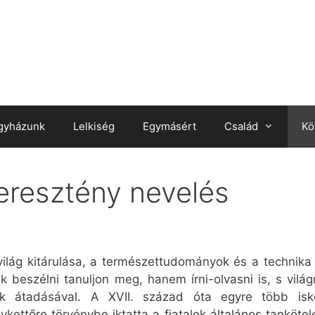
gyházunk
Lelkiség
Egymásért
Család
Kö
keresztény nevelés
ilág kitárulása, a természettudományok és a technika 
beszélni tanuljon meg, hanem írni-olvasni is, s vilá
tek átadásával. A XVII. század óta egyre több isk
ettőre törvénybe iktatta a fiatalok általános tankötele