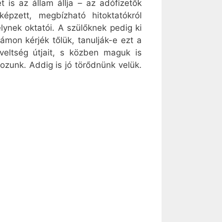
 is az állam állja – az adófizetők
pzett, megbízható hitoktatókról
lynek oktatói. A szülőknek pedig ki
ámon kérjék tőlük, tanulják-e ezt a
veltség útjait, s közben maguk is
kozunk. Addig is jó törődnünk velük.