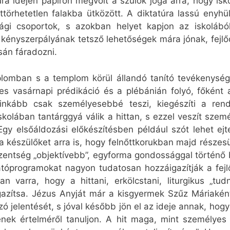
a idején papíron megvolt a szülők joga arra, hogy iskol
törhetetlen falakba ütközött. A diktatúra lassú enyhül
úsági csoportok, s azokban helyet kapjon az iskolából
 kényszerpályának tetsző lehetőségek mára jónak, fejl
ásán fáradozni.
omban s a templom körül állandó tanító tevékenysége
res vasárnapi prédikáció és a plébánián folyó, főként 
inkább csak személyesebbé teszi, kiegészíti a rends
skolában tantárggyá válik a hittan, s ezzel veszít szemé
Egy elsőáldozási előkészítésben például szót lehet ejt
ra készülőket arra is, hogy felnőttkorukban majd rész
szentség „objektívebb”, egyforma gondossággal történő
tatóprogramokat nagyon tudatosan hozzáigazítják a fejl
an varra, hogy a hittani, erkölcstani, liturgikus „tu
igazítsa. Jézus Anyját már a kisgyermek Szűz Máriakén
zó jelentését, s jóval később jön el az ideje annak, hogy
lének értelméről tanuljon. A hit maga, mint személy