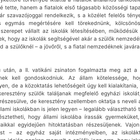
 tette, hanem a fiatalok első tágasabb közösségi tapas
r szavazójoggal rendelkezik, s a közélet felelős ténye
 egymás megértésére kell törekednünk, kölcsönö
szerepet vállalt az iskolák létesítésében, működésük
tek, hogy az iskolák segítségével akár a szülők nemzedék
ud a szülőknél – a jövőről, s a fiatal nemzedéknek javár
után, a II. vatikáni zsinaton fogalmazta meg azt a 
nek kell gondoskodniuk. Az állam kötelessége, ho
n, de a közoktatás lehetőségeit úgy kell kialakítania,
eresztény szülők találjanak megfelelő egyházi iskolát
részesülve, de keresztény szellemben oktatja s neveli a 
lami iskolákban is jelen legyen – legalább választható t
sztetheti, hogy állami iskolába írassák gyermeküket
aikkal egyidejűen hitoktatásban részesüljenek. Vajo
ést – az egyház saját intézményeiben, az iskolákt