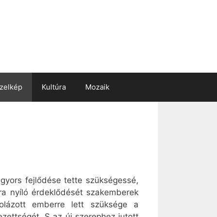
zelkép
Kultúra
Mozaik
gyors fejlődése tette szükségessé,
gra nyíló érdeklődését szakemberek
olázott emberre lett szüksége a
zettségét. S az új szerephez jutott