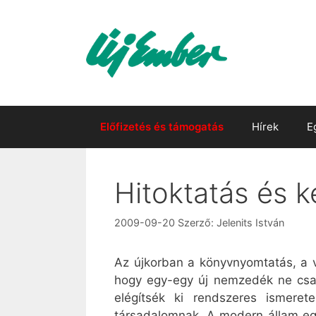
Kilépés
a
tartalomba
Előfizetés és támogatás
Hírek
E
Hitoktatás és 
2009-09-20
Szerző:
Jelenits István
Az újkorban a könyvnyomtatás, a v
hogy egy-egy új nemzedék ne csak 
elégítsék ki rendszeres ismere
társadalomnak. A modern állam egyk