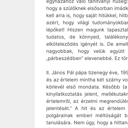
egyházához való tanítványi hűség:
hogy a szülőknek elsősorban imádko
kell arra is, hogy saját hitükkel, 
azért, hogy világi tudományokb
lépőket! Hiszen magunk tapaszta
tudatos, de könnyed, találékony
elköteleződés igényét is. De amel
nagyobbak, hogy velük együtt t
„párbeszédben” elevenebbé. Ez tört
II. János Pál pápa tizenegy éve, 199
és az értelem mintha két szárny vo
körlevél első mondata. Később (a 
kinyilatkoztatás jelent, mellékut
értelemről, az érzelmi megrendülés
jelentését.” A hit és az értele
polgárainak emberi méltóságát bi
tanulására. Nem úgy, hogy a hittaná