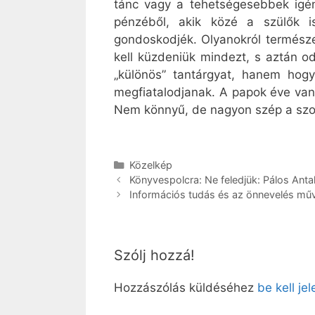
tánc vagy a tehetségesebbek igény
pénzéből, akik közé a szülők i
gondoskodjék. Olyanokról természet
kell küzdeniük mindezt, s aztán od
„különös” tantárgyat, hanem hogy
megfiatalodjanak. A papok éve van, 
Nem könnyű, de nagyon szép a szol
Kategória
Közelkép
Könyvespolcra: Ne feledjük: Pálos Anta
Információs tudás és az önnevelés mű
Szólj hozzá!
Hozzászólás küldéséhez
be kell je