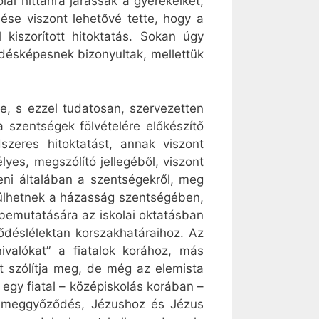
ai hittanra járassák a gyerekeiket,
ése viszont lehetővé tette, hogy a
 kiszorított hitoktatás. Sokan úgy
ődésképesnek bizonyultak, mellettük
, s ezzel tudatosan, szervezetten
a szentségek fölvételére előkészítő
zeres hitoktatást, annak viszont
lyes, megszólító jellegéből, viszont
eni általában a szentségekről, meg
esülhetnek a házasság szentségében,
 bemutatására az iskolai oktatásban
ődéslélektan korszakhatáraihoz. Az
dnivalókat” a fiatalok korához, más
t szólítja meg, de még az elemista
 egy fiatal – középiskolás korában –
es meggyőződés, Jézushoz és Jézus