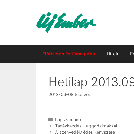
Kilépés
a
tartalomba
Előfizetés és támogatás
Hírek
E
Hetilap 2013.09
2013-09-08
Szerző:
Kategória
Lapszámaink
Tan­év­kez­dés – ag­go­dal­mak­kal
A szenvedély édes kényszere