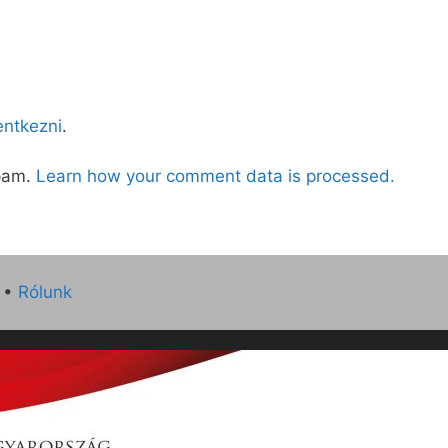
lentkezni
.
spam.
Learn how your comment data is processed.
•
Rólunk