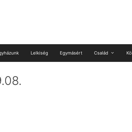
gyházunk
Lelkiség
Egymásért
Család
Kö
.08.