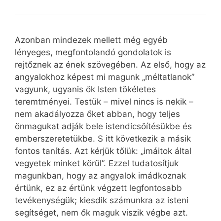
Azonban mindezek mellett még egyéb
lényeges, megfontolandó gondolatok is
rejtőznek az ének szövegében. Az első, hogy az
angyalokhoz képest mi magunk „méltatlanok”
vagyunk, ugyanis ők Isten tökéletes
teremtményei. Testük – mivel nincs is nekik –
nem akadályozza őket abban, hogy teljes
önmagukat adják bele istendicsőítésükbe és
emberszeretetükbe. S itt következik a másik
fontos tanítás. Azt kérjük tőlük: „imáitok által
vegyetek minket körül”. Ezzel tudatosítjuk
magunkban, hogy az angyalok imádkoznak
értünk, ez az értünk végzett legfontosabb
tevékenységük; kiesdik számunkra az isteni
segítséget, nem ők maguk viszik végbe azt.