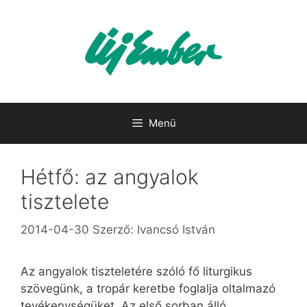
Kilépés
a
tartalomba
Menü
Hétfő: az angyalok
tisztelete
2014-04-30
Szerző:
Ivancsó István
Az angyalok tiszteletére szóló fő liturgikus
szövegünk, a tropár keretbe foglalja oltalmazó
tevékenységüket. Az első sorban álló