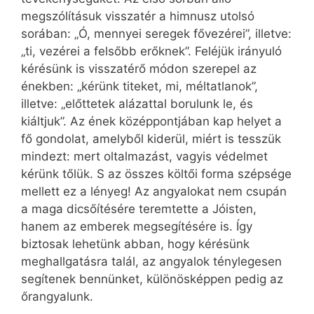
megszólításuk visszatér a himnusz utolsó
sorában: „Ó, mennyei seregek fővezérei”, illetve:
„ti, vezérei a felsőbb erőknek”. Feléjük irányuló
kérésünk is visszatérő módon szerepel az
énekben: „kérünk titeket, mi, méltatlanok”,
illetve: „előttetek alázattal borulunk le, és
kiáltjuk”. Az ének középpontjában kap helyet a
fő gondolat, amelyből kiderül, miért is tesszük
mindezt: mert oltalmazást, vagyis védelmet
kérünk tőlük. S az összes költői forma szépsége
mellett ez a lényeg! Az angyalokat nem csupán
a maga dicsőítésére teremtette a Jóisten,
hanem az emberek megsegítésére is. Így
biztosak lehetünk abban, hogy kérésünk
meghallgatásra talál, az angyalok ténylegesen
segítenek bennünket, különösképpen pedig az
őrangyalunk.