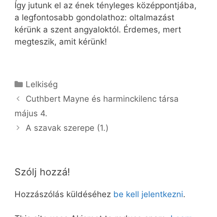
Így jutunk el az ének tényleges középpontjába,
a legfontosabb gondolathoz: oltalmazást
kérünk a szent angyaloktól. Érdemes, mert
megteszik, amit kérünk!
Kategória
Lelkiség
Cuthbert Mayne és harminckilenc társa
május 4.
A szavak szerepe (1.)
Szólj hozzá!
Hozzászólás küldéséhez
be kell jelentkezni
.