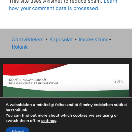
This site uses Akismet to reduce spam.
Learn
how your comment data is processed.
Adatvédelem
•
Kapcsolat
•
Impresszum
•
Rólunk
„Az Új Ember katolikus hetilap 2014. évi működésének
A weboldalon a minőségi felhasználói élmény érdekében sütiket
támogatását az EGYH-KCP-14-P-0121 sz. támogatási
használunk.
szerződés keretében 3 000 000 Ft összegben támogatta az
You can find out more about which cookies we are using or
Emberi Erőforrások Minisztériuma.”
switch them off in
settings
.
Elfogad