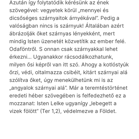
Azután így folytatódik kérésünk az ének
szövegével: vegyetek körül „mennyei és
dicsőséges szárnyaitok árnyékával”. Pedig a
valóságban nincs is szárnyuk! Általában azért
ábrázolják őket szárnyas lényekként, mert
mindig Isten üzenetét közvetítik az ember felé.
Odaföntről. S onnan csak szárnyakkal lehet
érkezni… Ugyanakkor rácsodálkozhatunk,
milyen ősi képről van itt szó. Ahogy a kotlóstyúk
őrzi, védi, oltalmazza csibéit, kitárt szárnyai alá
szólítva őket, úgy menekülhetünk mi is az
„angyalok szárnyai alá”. Már a teremtéstörténet
eredeti héber szövegében is felfedezhető ez a
mozzanat: Isten Lelke ugyanígy „lebegett a
vizek fölött” (Ter 1,2), védelmezve a Földet.