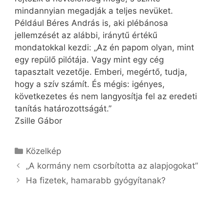
mindannyian megadják a teljes nevüket.
Például Béres András is, aki plébánosa
jellemzését az alábbi, iránytű értékű
mondatokkal kezdi: „Az én papom olyan, mint
egy repülő pilótája. Vagy mint egy cég
tapasztalt vezetője. Emberi, megértő, tudja,
hogy a szív számít. És mégis: igényes,
következetes és nem langyosítja fel az eredeti
tanítás határozottságát.”
Zsille Gábor
Kategória
Közelkép
„A kormány nem csorbította az alapjogokat”
Ha fizetek, hamarabb gyógyítanak?