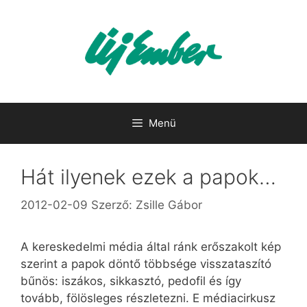
Kilépés
a
tartalomba
Menü
Hát ilyenek ezek a papok…
2012-02-09
Szerző:
Zsille Gábor
A kereskedelmi média által ránk erőszakolt kép
szerint a papok döntő többsége visszataszító
bűnös: iszákos, sikkasztó, pedofil és így
tovább, fölösleges részletezni. E médiacirkusz