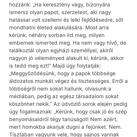
hozzánk: „Ha keresztény vagy, bizonyára
ismersz olyan papot, szerzetest, aki nagy
hatással volt szellemi és lelki fejlődésedre, sőt
mondhatni életed alakulására. Most arra
kérünk, néhány sorban írd meg, milyen
embernek ismerted meg. Ha nem vagy hívő, de
találkoztál olyan egyházi személlyel, akiről
nagyon jó véleményed alakult ki, kérünk, akkor
is tedd meg ezt!” Majd úgy folytatják:
„Meggyőződésünk, hogy a papok többsége
áldozatos munkát végez és tisztességes. Erről a
többségről nem sokat hallunk, olvasunk a
médiában, pedig az egész társadalom sokat
köszönhet nekik.” Az üdvözlő sorok elején pedig
úgy fogalmaznak: „Kérünk, hogy csak jó és szép
benyomásaidról tégy tanúságot! Nem azért,
mert homokba akarjuk dugni a fejünket. Nem.
Tisztában vagyunk vele, hogy sajnos vannak