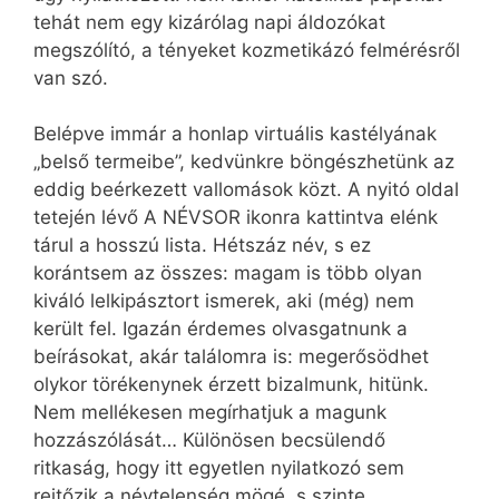
tehát nem egy kizárólag napi áldozókat
megszólító, a tényeket kozmetikázó felmérésről
van szó.
Belépve immár a honlap virtuális kastélyának
„belső termeibe”, kedvünkre böngészhetünk az
eddig beérkezett vallomások közt. A nyitó oldal
tetején lévő A NÉVSOR ikonra kattintva elénk
tárul a hosszú lista. Hétszáz név, s ez
korántsem az összes: magam is több olyan
kiváló lelkipásztort ismerek, aki (még) nem
került fel. Igazán érdemes olvasgatnunk a
beírásokat, akár találomra is: megerősödhet
olykor törékenynek érzett bizalmunk, hitünk.
Nem mellékesen megírhatjuk a magunk
hozzászólását… Különösen becsülendő
ritkaság, hogy itt egyetlen nyilatkozó sem
rejtőzik a névtelenség mögé, s szinte