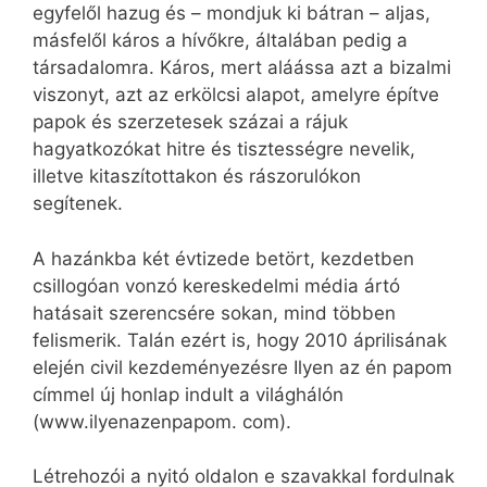
egyfelől hazug és – mondjuk ki bátran – aljas,
másfelől káros a hívőkre, általában pedig a
társadalomra. Káros, mert aláássa azt a bizalmi
viszonyt, azt az erkölcsi alapot, amelyre építve
papok és szerzetesek százai a rájuk
hagyatkozókat hitre és tisztességre nevelik,
illetve kitaszítottakon és rászorulókon
segítenek.
A hazánkba két évtizede betört, kezdetben
csillogóan vonzó kereskedelmi média ártó
hatásait szerencsére sokan, mind többen
felismerik. Talán ezért is, hogy 2010 áprilisának
elején civil kezdeményezésre Ilyen az én papom
címmel új honlap indult a világhálón
(www.ilyenazenpapom. com).
Létrehozói a nyitó oldalon e szavakkal fordulnak