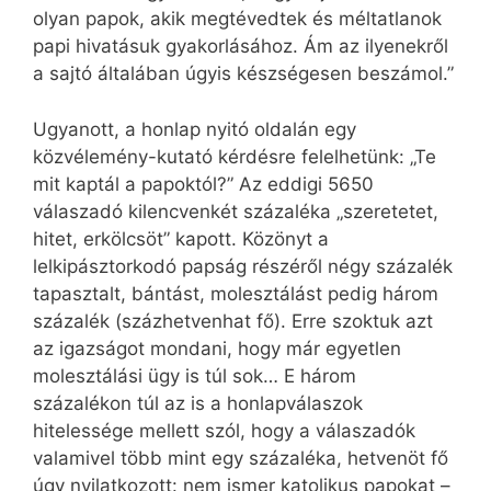
olyan papok, akik megtévedtek és méltatlanok
papi hivatásuk gyakorlásához. Ám az ilyenekről
a sajtó általában úgyis készségesen beszámol.”
Ugyanott, a honlap nyitó oldalán egy
közvélemény-kutató kérdésre felelhetünk: „Te
mit kaptál a papoktól?” Az eddigi 5650
válaszadó kilencvenkét százaléka „szeretetet,
hitet, erkölcsöt” kapott. Közönyt a
lelkipásztorkodó papság részéről négy százalék
tapasztalt, bántást, molesztálást pedig három
százalék (százhetvenhat fő). Erre szoktuk azt
az igazságot mondani, hogy már egyetlen
molesztálási ügy is túl sok… E három
százalékon túl az is a honlapválaszok
hitelessége mellett szól, hogy a válaszadók
valamivel több mint egy százaléka, hetvenöt fő
úgy nyilatkozott: nem ismer katolikus papokat –