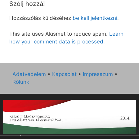
Szólj hozzá!
Hozzászólás küldéséhez
be kell jelentkezni
.
This site uses Akismet to reduce spam.
Learn
how your comment data is processed.
Adatvédelem
•
Kapcsolat
•
Impresszum
•
Rólunk
„Az Új Ember katolikus hetilap 2014. évi működésének