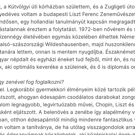
 a Kútvölgyi úti kórházban születtem, és a Zugligeti ú
yedéves voltam a budapesti Liszt Ferenc Zeneművészet
ndősen, egy hollandiai tanulmányút kapcsán megragadt
ástalannak éreztem a folytatást. 1972-ben nővérem és s
tizennégy életévében egymás közelében élhettek Német
 alsó-szászországi Wil­des­hau­senben, majd huszonkil
tanára lettem, onnan is mentem nyugdíjba. Észak­német
yar népdalt és egyházi éneket tud fejből, mint én, és 
 aki optimális keveréke a szüleinek, és ő is diplomás or
y zenével fog foglalkozni?
fel. Legkorábbi gyermekkori élményeim közé tartozik pé
atszott, ahogyan édesapám csodálatos darabokat zong
alom legnagyobb, legvirtuózabb művei, Chopin, Liszt és
ként eljátszott. A belenövés a zenébe így alapélmény 
tban, otthon édesapámtól mindig mindenre fantasztikus
oltam a tanítványa, de ha utólag visszagondolok arra,
 és édesanyámnak köszönhetek, aki középiskolai ének-ze