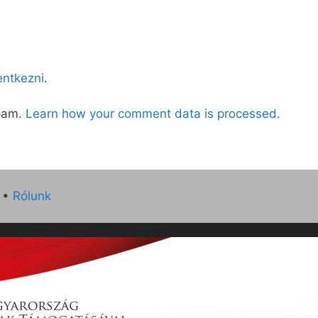
lentkezni
.
spam.
Learn how your comment data is processed.
•
Rólunk