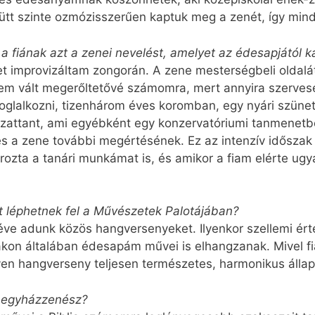
tt szinte ozmózisszerűen kaptuk meg a zenét, így mind
 fiának azt a zenei nevelést, amelyet az édesapjától k
t improvizáltam zongorán. A zene mesterségbeli oldal
nem vált megerőltetővé számomra, mert annyira szerves
foglalkozni, tizenhárom éves koromban, egy nyári szün
gzattant, ami egyébként egy konzervatóriumi tanmenetb
és a zene további megértésének. Ez az intenzív időszak
ta a tanári munkámat is, és amikor a fiam elérte ugyan
t léphetnek fel a Művészetek Palotájában?
 éve adunk közös hangversenyeket. Ilyenkor szellemi é
akon általában édesapám művei is elhangzanak. Mivel f
yen hangverseny teljesen természetes, harmonikus álla
n egyházzenész?