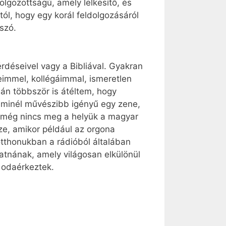
lgozottságú, amely lelkesítő, és
ól, hogy egy korál feldolgozásáról
szó.
rdéseivel vagy a Bibliával. Gyakran
immel, kollégáimmal, ismeretlen
sán többször is átéltem, hogy
y minél művészibb igényű egy zene,
s még nincs meg a helyük a magyar
ze, amikor például az orgona
otthonukban a rádióból általában
atnának, amely világosan elkülönül
 odaérkeztek.