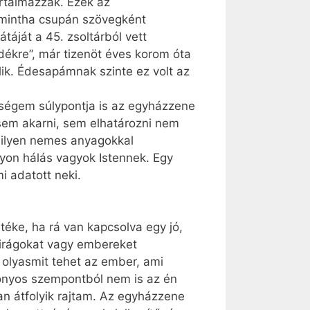
rtalmazzák. Ezek az
 mintha csupán szövegként
áját a 45. zsoltárból vett
ékre”, már tizenöt éves korom óta
lik. Édesapámnak szinte ez volt az
ségem súlypontja is az egyházzene
sem akarni, sem elhatározni nem
 ilyen nemes anyagokkal
yon hálás vagyok Istennek. Egy
 adatott neki.
téke, ha rá van kapcsolva egy jó,
 virágokat vagy embereket
olyasmit tehet az ember, ami
onyos szempontból nem is az én
n átfolyik rajtam. Az egyházzene