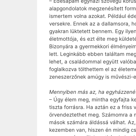
– Édesapám egyházi szövegű kórus
alapgondolatok megzenésített for
ismertem volna azokat. Például éd
versekre. Ennek az a dallamsora, 
gyakran lüktetett bennem. Egy ilyen
életmottója, és ezt élte meg külde
Bizonyára a gyermekkori élményeim
lett. Leginkább ebben találtam me
lehet, a családommal együtt valób
foglalkozva tölthettem el az élete
zeneszerzőnek amúgy is művészi-er
Mennyiben más az, ha egyházzenét 
– Úgy élem meg, mintha egyfajta ke
tiszta forrásra. Ha aztán ez a fris
örvendeztethet meg. Számomra a mű
mások számára áldássá válhat. Az,
kezemben van, hiszen én mindig cs