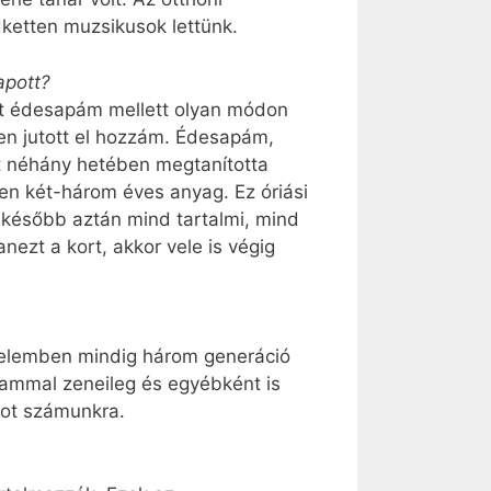
ketten muzsikusok lettünk.
apott?
át édesapám mellett olyan módon
en jutott el hozzám. Édesapám,
et néhány hetében megtanította
en két-három éves anyag. Ez óriási
 később aztán mind tartalmi, mind
ezt a kort, akkor vele is végig
rtelemben mindig három generáció
iammal zeneileg és egyébként is
pot számunkra.