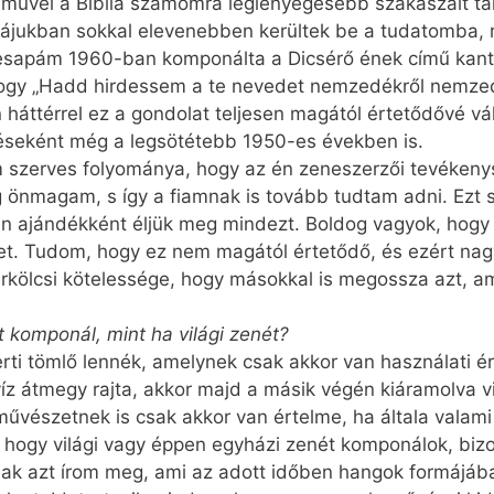
művei a Biblia számomra leglényegesebb szakaszait ta
májukban sokkal elevenebben kerültek be a tudatomba,
esapám 1960-ban komponálta a Dicsérő ének című kantát
hogy „Hadd hirdessem a te nevedet nemzedékről nemzed
 háttérrel ez a gondolat teljesen magától értetődővé vá
téseként még a legsötétebb 1950-es években is.
 szerves folyománya, hogy az én zeneszerzői tevékeny
g önmagam, s így a fiamnak is tovább tudtam adni. Ezt 
an ajándékként éljük meg mindezt. Boldog vagyok, hogy
met. Tudom, hogy ez nem magától értetődő, és ezért nag
kölcsi kötelessége, hogy másokkal is megossza azt, ami
komponál, mint ha világi zenét?
rti tömlő lennék, amelynek csak akkor van használati ér
s víz átmegy rajta, akkor majd a másik végén kiáramolva
vészetnek is csak akkor van értelme, ha általa valami 
 hogy világi vagy éppen egyházi zenét komponálok, biz
ak azt írom meg, ami az adott időben hangok formájába