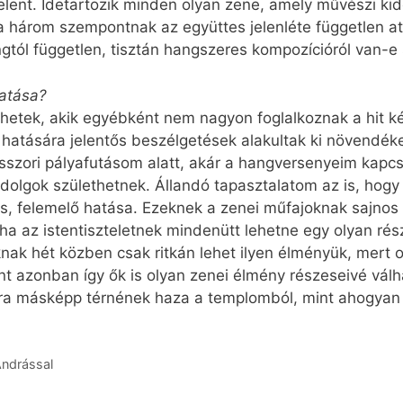
lent. Idetartozik minden olyan zene, amely művészi kido
 három szempontnak az együttes jelenléte független att
tól független, tisztán hangszeres kompozícióról van-e 
atása?
rhetek, akik egyébként nem nagyon foglalkoznak a hit ké
hatására jelentős beszélgetések alakultak ki növendéke
fesszori pályafutásom alatt, akár a hangversenyeim kapc
 dolgok születhetnek. Állandó tapasztalatom az is, hog
kus, felemelő hatása. Ezeknek a zenei műfajoknak sajno
ha az istentiszteletnek mindenütt lehetne egy olyan rés
knak hét közben csak ritkán lehet ilyen élményük, mert 
t azonban így ők is olyan zenei élmény részeseivé válh
yára másképp térnének haza a templomból, mint ahogyan
Andrással