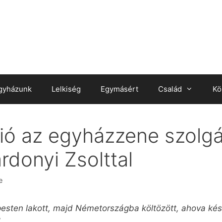
gyházunk
Lelkiség
Egymásért
Család
Kö
ó az egyházzene szolgá
rdonyi Zsolttal
e
esten lakott, majd Németországba költözött, ahova kés
?