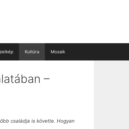
zelkép
Kultúra
Mozaik
latában –
őbb családja is követte. Hogyan