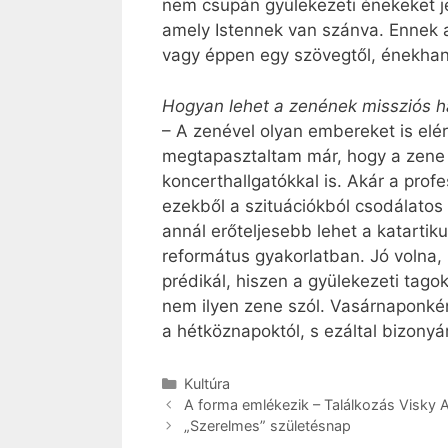
nem csupán gyülekezeti énekeket je
amely Istennek van szánva. Ennek a
vagy éppen egy szövegtől, énekhang
Hogyan lehet a zenének missziós h
– A zenével olyan embereket is elé
megtapasztaltam már, hogy a zene 
koncerthallgatókkal is. Akár a pro
ezekből a szituációkból csodálatos
annál erőteljesebb lehet a katarti
református gyakorlatban. Jó volna, 
prédikál, hiszen a gyülekezeti tago
nem ilyen zene szól. Vasárnaponkén
a hétköznapoktól, s ezáltal bizon
Kategória
Kultúra
A forma emlékezik – Találkozás Visky 
„Szerelmes” születésnap