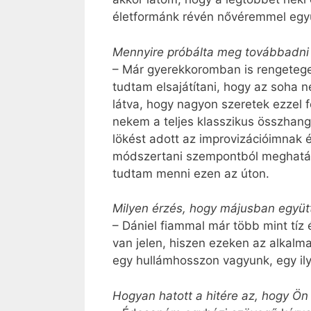
életformánk révén nővéremmel együ
Mennyire próbálta meg továbbadni a
– Már gyerekkoromban is rengetege
tudtam elsajátítani, hogy az soha 
látva, hogy nagyon szeretek ezzel 
nekem a teljes klasszikus összhan
lökést adott az improvizációimnak 
módszertani szempontból meghatároz
tudtam menni ezen az úton.
Milyen érzés, hogy májusban együt
– Dániel fiammal már több mint tíz
van jelen, hiszen ezeken az alkalm
egy hullámhosszon vagyunk, egy il
Hogyan hatott a hitére az, hogy Ö