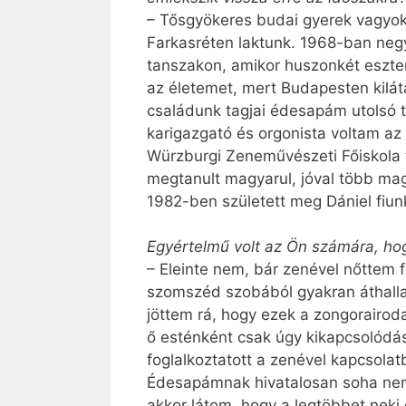
– Tősgyökeres budai gyerek vagyok,
Farkasréten laktunk. 1968-ban neg
tanszakon, amikor huszonkét eszte
az életemet, mert Budapesten kilát
családunk tagjai édesapám utolsó 
karigazgató és orgonista voltam az
Würzburgi Zeneművészeti Főiskola 
megtanult magyarul, jóval több mag
1982-ben született meg Dániel fiunk,
Egyértelmű volt az Ön számára, hog
– Eleinte nem, bár zenével nőttem 
szomszéd szobából gyakran áthall
jöttem rá, hogy ezek a zongorairod
ő esténként csak úgy kikapcsolódás
foglalkoztatott a zenével kapcsola
Édesapámnak hivatalosan soha nem v
akkor látom, hogy a legtöbbet neki