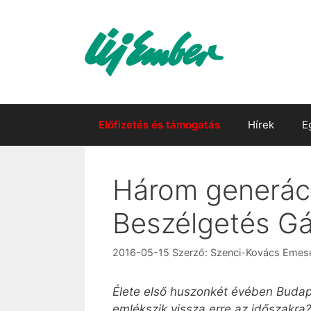
Kilépés
a
tartalomba
Előfizetés és támogatás
Hírek
E
Három generáci
Beszélgetés Gá
2016-05-15
Szerző:
Szenci-Kovács Emes
Élete első huszonkét évében Budap
emlékszik vissza erre az időszakra