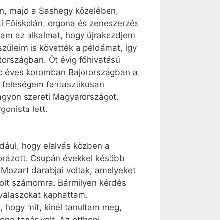
ton, majd a Sashegy közelében,
i Főiskolán, orgona és zeneszerzés
am az alkalmat, hogy újrakezdjem
züleim is követték a példámat, így
országban. Öt évig főhivatású
enc éves koromban Bajorországban a
 feleségem fantasztikusan
nagyon szereti Magyarországot.
gonista lett.
ldául, hogy elalvás közben a
orázott. Csupán évekkel később
 Mozart darabjai voltak, amelyeket
volt számomra. Bármilyen kérdés
 válaszokat kaphattam.
 hogy mit, kinél tanultam meg,
ne tanár volt. Az otthoni