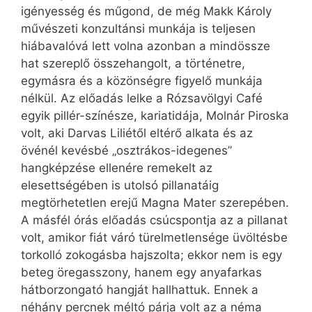
igényesség és műgond, de még Makk Károly
művészeti konzultánsi munkája is teljesen
hiábavalóvá lett volna azonban a mind­össze
hat szereplő összehangolt, a történetre,
egymásra és a közönségre figyelő munkája
nélkül. Az előadás lelke a Rózsavölgyi Café
egyik pillér-színésze, kariatidája, Molnár Piroska
volt, aki Darvas Liliétől eltérő alkata és az
övénél kevésbé „osztrákos-idegenes”
hangképzése ellenére remekelt az
elesettségében is utolsó pillanatáig
megtörhetetlen erejű Magna Mater szerepében.
A másfél órás előadás csúcspontja az a pillanat
volt, amikor fiát váró türelmetlensége üvöltésbe
torkolló zokogásba hajszolta; ekkor nem is egy
beteg öregasszony, hanem egy anyafarkas
hátborzongató hangját hallhattuk. Ennek a
néhány percnek méltó párja volt az a néma