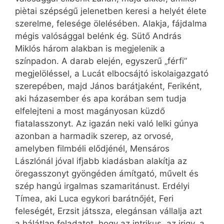
piètai szépségű jelenetben keresi a helyét élete
szerelme, felesége ölelésében. Alakja, fájdalma
mégis valósággal belénk ég. Sütő András
Miklós három alakban is megjelenik a
színpadon. A darab elején, egyszerű „férfi”
megjelöléssel, a Lucát elbocsájtó iskolaigazgató
szerepében, majd János barátjaként, Feriként,
aki házasember és apa korában sem tudja
elfelejteni a most magányosan küzdő
fiatalasszonyt. Az igazán neki való lelki gúnya
azonban a harmadik szerep, az orvosé,
amelyben filmbéli elődjénél, Mensáros
Lászlónál jóval ifjabb kiadásban alakítja az
öregasszonyt gyöngéden ámítgató, művelt és
szép hangú irgalmas szamaritánust. Erdélyi
Tímea, aki Luca egykori barátnőjét, Feri
feleségét, Erzsit játssza, elegánsan vállalja azt
a hálátlan feladatot, hogy az intrikus, az irigy, a