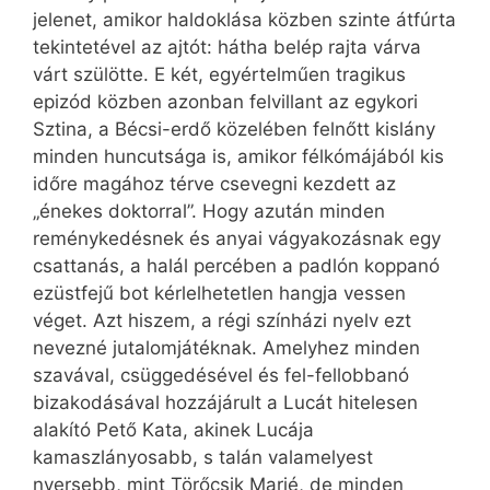
jelenet, amikor haldoklása közben szinte átfúrta
tekintetével az ajtót: hátha belép rajta várva
várt szülötte. E két, egyértelműen tragikus
epizód közben azonban felvillant az egykori
Sztina, a Bécsi-erdő közelében felnőtt kislány
minden huncutsága is, amikor fél­kó­májából kis
időre magához térve csevegni kezdett az
„énekes doktorral”. Hogy azután minden
reménykedésnek és anyai vágyakozásnak egy
csattanás, a halál percében a padlón koppanó
ezüstfejű bot kérlelhetetlen hangja vessen
véget. Azt hiszem, a régi színházi nyelv ezt
nevezné jutalomjátéknak. Amelyhez minden
szavával, csüggedésével és fel-fellobbanó
bizakodásával hozzájárult a Lucát hitelesen
alakító Pető Kata, akinek Lucája
kamaszlányosabb, s talán valamelyest
nyersebb, mint Törőcsik Marié, de minden