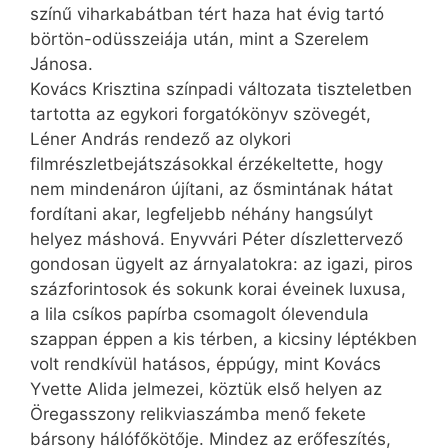
színű viharkabátban tért haza hat évig tartó
börtön-odüsszeiája után, mint a Szerelem
Jánosa.
Kovács Krisztina színpadi változata tiszteletben
tartotta az egykori forgatókönyv szövegét,
Léner András rendező az olykori
filmrészletbejátszásokkal érzékeltette, hogy
nem mindenáron újítani, az ősmintának hátat
fordítani akar, legfeljebb néhány hangsúlyt
helyez máshová. Enyvvári Péter díszlettervező
gondosan ügyelt az árnyalatokra: az igazi, piros
százforintosok és sokunk korai éveinek luxusa,
a lila csíkos papírba csomagolt ólevendula
szappan éppen a kis térben, a kicsiny léptékben
volt rendkívül hatásos, éppúgy, mint Kovács
Yvette Alida jelmezei, köztük első helyen az
Öregasszony relikviaszámba menő fekete
bársony hálófőkötője. Mindez az erőfeszítés,