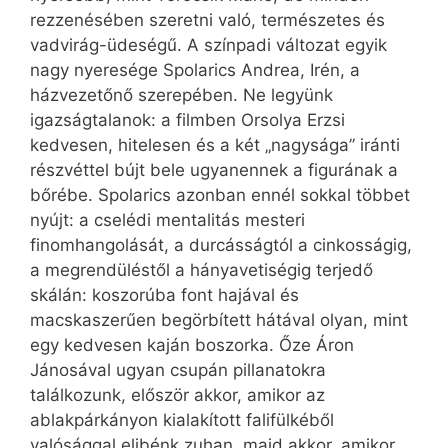
rezzenésében szeretni való, természetes és
vadvirág-üdeségű. A színpadi változat egyik
nagy nyeresége Spolarics Andrea, Irén, a
házvezetőnő szerepében. Ne legyünk
igazságtalanok: a filmben Orsolya Erzsi
kedvesen, hitelesen és a két „nagysága” iránti
részvéttel bújt bele ugyanennek a figurának a
bőrébe. Spolarics azonban ennél sokkal többet
nyújt: a cselédi mentalitás mesteri
finomhangolását, a durcásságtól a cinkosságig,
a megrendüléstől a hányavetiségig terjedő
skálán: koszorúba font hajával és
macskaszerűen begörbített hátával olyan, mint
egy kedvesen kaján boszorka. Őze Áron
Jánosával ugyan csupán pillanatokra
találkozunk, először akkor, amikor az
ablakpárkányon kialakított falifülkéből
valósággal elibénk zuhan, majd akkor, amikor