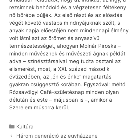
rezsimnek behódoló és a végzetesen féltékeny
nő bőrébe bújjék. Az első részt és az előadás
végét követő vastaps mindnyájuknak szólt, s
anyák napja előestéjén nem mindennapi élmény
volt látni azt az örömet és anyaszívű
természetességet, ahogyan Molnár Piroska –
minden művésznek és művészeti ágnak példát
adva – színésztársaival meg tudta osztani az
elismerést, most, a XXI. század második
évtizedében, az „én és énke” magatartás
gyakran csüggesztő korában. Egyszóval: méltó
Rózsavölgyi Café-születésnap minden olyan
délután és este – májusban is –, amikor a
Szerelem műsorra kerül.
Kategória
Kultúra
Három generáció az egyházzene