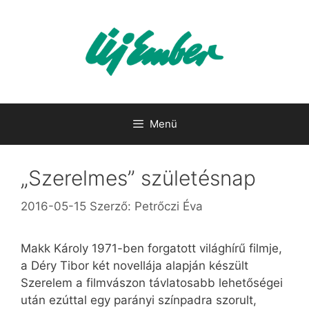
Kilépés
a
tartalomba
Menü
„Szerelmes” születésnap
2016-05-15
Szerző:
Petrőczi Éva
Makk Károly 1971-ben forgatott világhírű filmje,
a Déry Tibor két novellája alapján készült
Szerelem a filmvászon távlatosabb lehetőségei
után ezúttal egy parányi színpadra szorult,