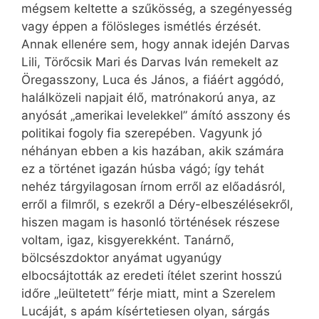
mégsem keltette a szűkösség, a szegényesség
vagy éppen a fölösleges ismétlés érzését.
Annak ellenére sem, hogy annak idején Darvas
Lili, Törőcsik Mari és Darvas Iván remekelt az
Öregasszony, Luca és János, a fiáért aggódó,
halálközeli napjait élő, matrónakorú anya, az
anyósát „amerikai levelekkel” ámító asszony és
politikai fogoly fia szerepében. Vagyunk jó
néhányan ebben a kis hazában, akik számára
ez a történet igazán húsba vágó; így tehát
nehéz tárgyilagosan írnom erről az előadásról,
erről a filmről, s ezekről a Déry-elbeszélésekről,
hiszen magam is hasonló történések részese
voltam, igaz, kisgyerekként. Tanárnő,
bölcsészdoktor anyámat ugyanúgy
elbocsájtották az eredeti ítélet szerint hosszú
időre „leültetett” férje miatt, mint a Szerelem
Lucáját, s apám kísértetiesen olyan, sárgás