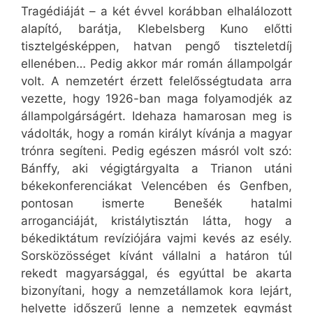
Tragédiáját – a két évvel korábban elhalálozott
alapító, barátja, Klebelsberg Kuno előtti
tisztelgésképpen, hatvan pengő tiszteletdíj
ellenében… Pedig akkor már román állampolgár
volt. A nemzetért érzett felelősségtudata arra
vezette, hogy 1926-ban maga folyamodjék az
állampolgárságért. Idehaza hamarosan meg is
vádolták, hogy a román királyt kívánja a magyar
trónra segíteni. Pedig egészen másról volt szó:
Bánffy, aki végigtárgyalta a Trianon utáni
békekonferenciákat Velencében és Genfben,
pontosan ismerte Benešék hatalmi
arroganciáját, kristálytisztán látta, hogy a
békediktátum revíziójára vajmi kevés az esély.
Sorsközösséget kívánt vállalni a határon túl
rekedt magyarsággal, és egyúttal be akarta
bizonyítani, hogy a nemzetállamok kora lejárt,
helyette időszerű lenne a nemzetek egymást