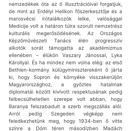
nemzedékek óta az ő illusztrációival forgatjuk,
de mint az Erdélyi Helikon főszerkesztője és a
marosvécsi írótalálkozók lelke, valósággal
Medicije volt a határon túlra szorult nemzetrész
kulturális megerősödésének. Az Országos
Képzőművészeti Tanács élén progresszív
alkotók sorát támogatta az akadémizmus
ellenében – élükön Vaszary Jánossal, Lyka
Károllyal. És ha mindez nem volna elég: az első
Bethlen-kormány külügyminisztereként ő járta
ki, hogy Sopron és környéke visszakerüljön
Magyarországhoz, a győztes hatalmak
diplomatái között kivívott respektusának pedig
felbecsülhetetlen szerepe volt abban, hogy
Baranya felszabadult a szerb megszállás alól.
Arról pedig Szegeden végképp nem
feledkezhetünk meg, hogy 1934-ben ő vitte
színre a Dóm téren másodízben Madách