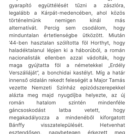
gyarapító együttélését tűzni a zászlóra,
legalább a Kárpát-medencében, ahol közös
történelmünk nemigen kínál más
alternatívát. Percig sem csodálom, hogy
minduntalan értetlenségbe ütközött. Miután
‘44-ben hasztalan szólította föl Horthyt, hogy
haladéktalanul lépjen ki a háborúból, a román
nacionalisták ellenben azzal vádolták, hogy
maga gyújtatta föl a németekkel „Erdély
Verszáliáját”, a bonchidai kastélyt. Míg a határ
innenső oldalán rekedt feleségét a Major Tamás
vezette Nemzeti Színház epizódszerepekkel
alázta meg majd nyugdíjba helyezte, az új
román hatalom szintén mindenféle
gáncsoskodást latba vetett, hogy
megakadályozza a mindenéből kiforgatott
Bánffy visszatelepülését. Hetvenhat
esztendősen, nagybetegen érkezett meg