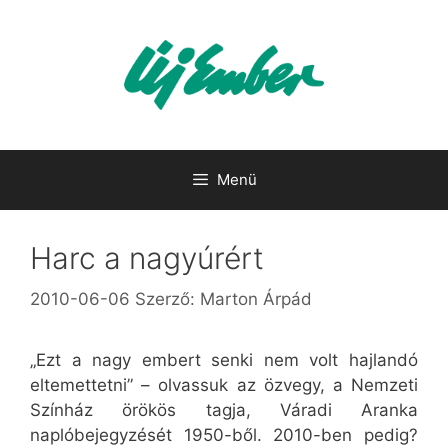
Kilépés
a
tartalomba
Menü
Harc a nagyúrért
2010-06-06
Szerző:
Marton Árpád
„Ezt a nagy embert senki nem volt hajlandó
eltemettetni” – olvassuk az özvegy, a Nemzeti
Színház örökös tagja, Váradi Aranka
naplóbejegyzését 1950-ből. 2010-ben pedig?