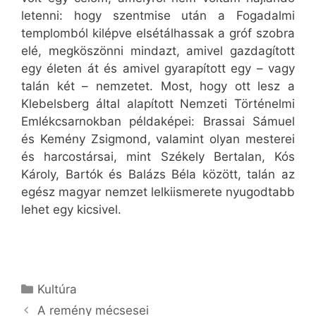
letenni: hogy szentmise után a Fogadalmi
templomból kilépve elsétálhassak a gróf szobra
elé, megköszönni mindazt, amivel gazdagított
egy életen át és amivel gyarapított egy – vagy
talán két – nemzetet. Most, hogy ott lesz a
Klebelsberg által alapított Nemzeti Történelmi
Emlékcsarnokban példaképei: Brassai Sámuel
és Kemény Zsigmond, valamint olyan mesterei
és harcostársai, mint Székely Bertalan, Kós
Károly, Bartók és Balázs Béla között, talán az
egész magyar nemzet lelkiismerete nyugodtabb
lehet egy kicsivel.
Kategória
Kultúra
A remény mécsesei