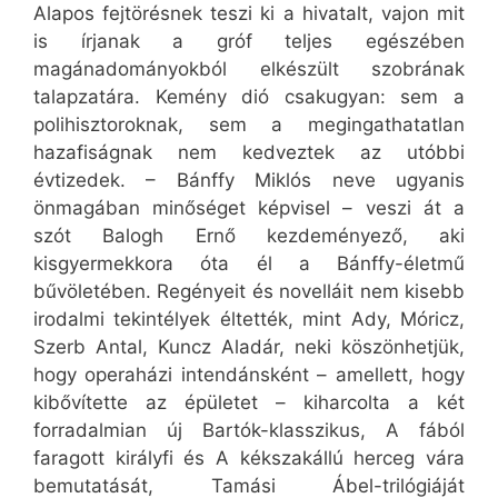
Alapos fejtörésnek teszi ki a hivatalt, vajon mit
is írjanak a gróf teljes egészében
magánadományokból elkészült szobrának
talapzatára. Kemény dió csakugyan: sem a
polihisztoroknak, sem a megingathatatlan
hazafiságnak nem kedveztek az utóbbi
évtizedek. – Bánffy Miklós neve ugyanis
önmagában minőséget képvisel – veszi át a
szót Balogh Ernő kezdeményező, aki
kisgyermekkora óta él a Bánffy-életmű
bűvöletében. Regényeit és novelláit nem kisebb
irodalmi tekintélyek éltették, mint Ady, Móricz,
Szerb Antal, Kuncz Aladár, neki köszönhetjük,
hogy operaházi intendánsként – amellett, hogy
kibővítette az épületet – kiharcolta a két
forradalmian új Bartók-klasszikus, A fából
faragott királyfi és A kékszakállú herceg vára
bemutatását, Tamási Ábel-trilógiáját