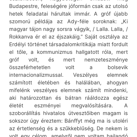
Budapestre, feleségére jóformán csak az utolsó
hetek feladatai hárultak immár. A gróf újabb
szomorú példája az Ady-féle soroknak: „Ki
magyar tájon nagy sorsra vágyik, / Lalla. Lalla, /
Rokkanva ér el az éjszakáig.” Saját osztálya az
Erdélyi történet társadalomkritikája miatt fordult
el tőle, a kommunizmus hallgatott róla, mert
gróf volt, és mert nemzeteszménye
összeférhetetlen volt a bolsevik
internacionalizmussal. Veszélyes elemnek
számított életében és halálában, ahogyan
mifelénk veszélyes elemnek számít mindenki,
aki határozottan és bátran rááldozza egész
életét eszményei megvalósítására. A
szoborállítás hivatalos útvesztőiben magam is
sokszor úgy éreztem: Bánffyt még ma is utoléri
az értetlenség és a szűkkeblűség. De nekem is
volt egy célom, amelyről nem voltam hajlandó