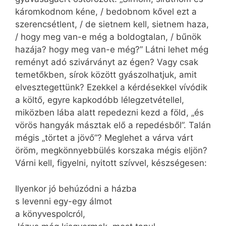
káromkodnom kéne, / bedobnom kővel ezt a
szerencsétlent, / de sietnem kell, sietnem haza,
/ hogy meg van-e még a boldogtalan, / bűnök
hazája? hogy meg van-e még?” Látni lehet még
reményt adó szivárványt az égen? Vagy csak
temetőkben, sírok között gyászolhatjuk, amit
elvesztegettünk? Ezekkel a kérdésekkel vívódik
a költő, egyre kapkodóbb lélegzetvétellel,
miközben lába alatt repedezni kezd a föld, „és
vörös hangyák másztak elő a repedésből”. Talán
mégis „törtet a jövő”? Meglehet a várva várt
öröm, megkönnyebbülés korszaka mégis eljön?
Várni kell, figyelni, nyitott szívvel, készségesen:
Ilyenkor jó behúzódni a házba
s levenni egy-egy álmot
a könyvespolcról,