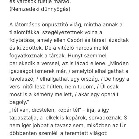
és városok füstje marad.
(Nemzedéki dünnyögés)
A látomásos önpusztító világ, mintha annak a
tilalomfákkal szegélyezettnek volna a
folytatása, amely ellen Csoóri és társai lázadtak
és küzdöttek. De a vitézlő harcos mellől
fogyatkoznak a társak. Hunyt szemmel
perlekedik a verssel, az is lázad ellene. „Minden
igazságot ismerek már, / amelytől elhallgathat a
fuvolaszó, / elhallgathat egy ország. / De hogy a
vers mitől lesz hűtlen, nem tudom, / Ül csak
most is a kémény mellett, / akár egy operált
bagoly.”
„Tél van, dicstelen, kopár tél” – írja, s így
tapasztalja, a lelkek is kopárok, sorvadoznak. S
nem ígér jobbat a tavasz sem, miközben az Úr
döbbenten szemléli a teremtett világot: