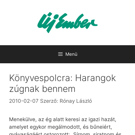
Kilépés
a
tartalomba
Menü
Könyvespolcra: Harangok
zúgnak bennem
2010-02-07
Szerző:
Rónay László
Menekülve, az ég alatt keresi az igazi hazát,
amelyet egykor megálmodott, és bűneiért,
gyávaságáért ostorozott: „Sírnom, siratnom és