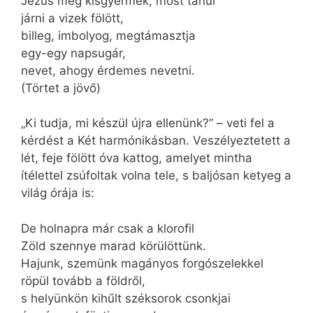
Jézus még kisgyermek, most tanul
járni a vizek fölött,
billeg, imbolyog, megtámasztja
egy-egy napsugár,
nevet, ahogy érdemes nevetni.
(Törtet a jövő)
„Ki tudja, mi készül újra ellenünk?” – veti fel a
kérdést a Két harmónikásban. Veszélyeztetett a
lét, feje fölött óva kattog, amelyet mintha
ítélettel zsúfoltak volna tele, s baljósan ketyeg a
világ órája is:
De holnapra már csak a klorofil
Zöld szennye marad körülöttünk.
Hajunk, szemünk magányos forgószelekkel
röpül tovább a földről,
s helyünkön kihűlt széksorok csonkjai