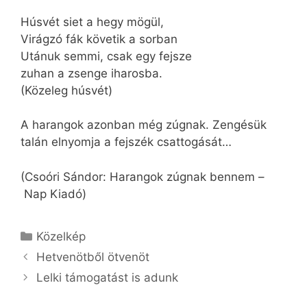
Húsvét siet a hegy mögül,
Virágzó fák követik a sorban
Utánuk semmi, csak egy fejsze
zuhan a zsenge iharosba.
(Közeleg húsvét)
A harangok azonban még zúgnak. Zengésük
talán elnyomja a fejszék csattogását…
(Csoóri Sándor: Harangok zúgnak bennem –
Nap Kiadó)
Kategória
Közelkép
Hetvenötből ötvenöt
Lelki támogatást is adunk