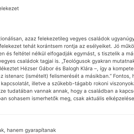
elekezet
zionálisan, azaz felekezetileg vegyes családok ugyanúg
 felekezet tehát korántsem rontja az esélyeiket. Jó mű
 és feltétel nélkül elfogadják egymást, s tisztelik a m
egyes családok tagjai is. „Teológusok gyakran mutatnak
ékeztet Hézser Gábor és Balogh Klára –, így a kompete
az istenarc (ismételt) felismerését a másikban.” Fontos,
 kapcsolatát, illetve a szűkebb-tágabb rokoni viszonyok
sze tudatában vannak annak, hogy a családban a kapcso
an sohasem ismerhetők meg, csak aktuális elképzelések
k, hanem gyarapítanak