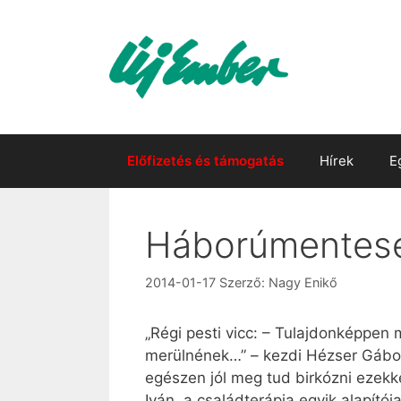
Kilépés
a
tartalomba
Előfizetés és támogatás
Hírek
E
Háborúmentes
2014-01-17
Szerző:
Nagy Enikő
„Régi pesti vicc: – Tulajdonképpen
merülnének…” – kezdi Hézser Gábor
egészen jól meg tud birkózni eze
Iván, a családterápia egyik alapítój