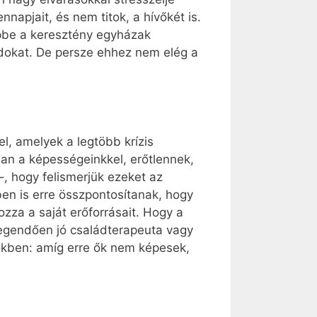
napjait, és nem titok, a hívőkét is.
épbe a keresztény egyházak
dokat. De persze ehhez nem elég a
l, amelyek a legtöbb krízis
an a képességeinkkel, erőtlennek,
 hogy felismerjük ezeket az
n is erre összpontosítanak, hogy
zza a saját erőforrásait. Hogy a
legendően jó családterapeuta vagy
érőkben: amíg erre ők nem képesek,