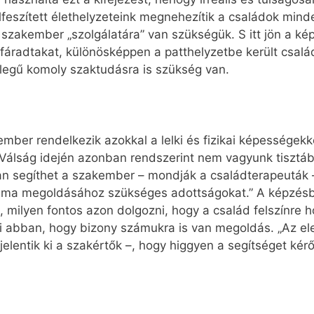
lfeszített élethelyzeteink megnehezítik a családok minden
y szakember „szolgálatára” van szükségük. S itt jön a k
áradtakat, különösképpen a patthelyzetbe került csalá
ellegű komoly szaktudásra is szükség van.
ber rendelkezik azokkal a lelki és fizikai képességekke
Válság idején azonban rendszerint nem vagyunk tisztáb
 segíthet a szakember – mondják a családterapeuták –,
éma megoldásához szükséges adottságokat.” A képzésbe
ilyen fontos azon dolgozni, hogy a család felszínre ho
ni abban, hogy bizony számukra is van megoldás. „Az e
 jelentik ki a szakértők –, hogy higgyen a segítséget k