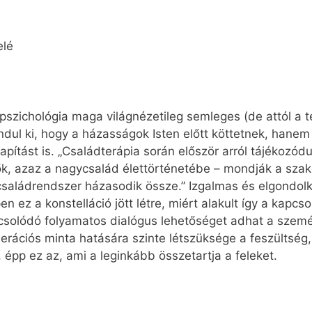
elé
pszichológia maga világnézetileg semleges (de attól a t
ul ki, hogy a házasságok Isten előtt köttetnek, hanem
ítást is. „Családterápia során először arról tájékozód
lők, azaz a nagycsalád élettörténetébe – mondják a sza
saládrendszer házasodik össze.” Izgalmas és elgondolko
en ez a konstelláció jött létre, miért alakult így a kapcs
olódó folyamatos dialógus lehetőséget adhat a személy
erációs minta hatására szinte létszüksége a feszültség
 épp ez az, ami a leginkább összetartja a feleket.