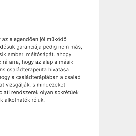
y az elegendően jól működő
ködésük garanciája pedig nem más,
ásik emberi méltóságát, ahogy
 rá arra, hogy az alap a másik
ns családterapeuta hivatása
 hogy a családterápiában a család
at vizsgálják, s mindezeket
lati rendszerek olyan sokrétűek
 alkothatók róluk.