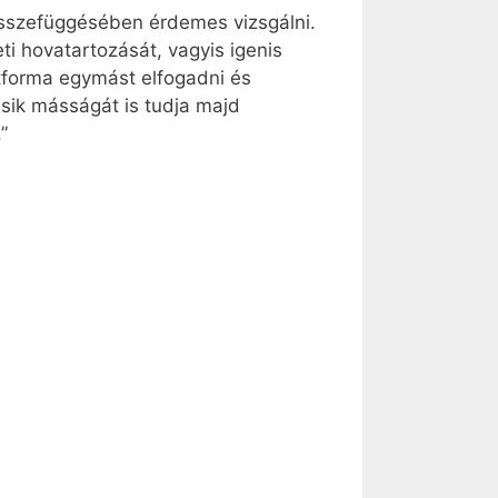
összefüggésében érdemes vizsgálni.
ti hovatartozását, vagyis igenis
itforma egymást elfogadni és
ásik másságát is tudja majd
”