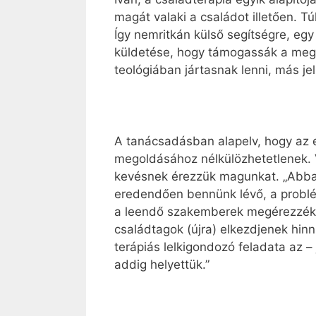
magát valaki a családot illetően. Tú
Így nemritkán külső segítségre, eg
küldetése, hogy támogassák a megf
teológiában jártasnak lenni, más j
A tanácsadásban alapelv, hogy az em
megoldásához nélkülözhetetlenek. 
kevésnek érezzük magunkat. „Abban
eredendően bennünk lévő, a probl
a leendő szakemberek megérezzék, m
családtagok (újra) elkezdjenek hin
terápiás lelkigondozó feladata az –
addig helyettük.”