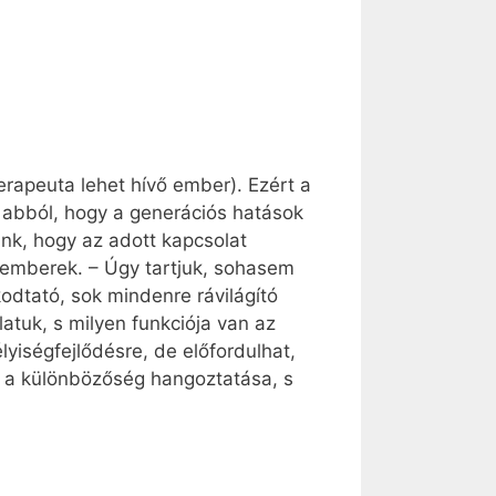
erapeuta lehet hívő ember). Ezért a
 abból, hogy a generációs hatások
unk, hogy az adott kapcsolat
kemberek. – Úgy tartjuk, sohasem
dtató, sok mindenre rávilágító
olatuk, s milyen funkciója van az
iségfejlődésre, de előfordulhat,
, a különbözőség hangoztatása, s