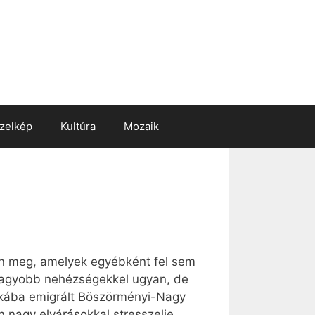
zelkép
Kultúra
Mozaik
jon meg, amelyek egyébként fel sem
-nagyobb nehézségekkel ugyan, de
ikába emigrált Böszörményi-Nagy
an nagy elvárásokkal stresszelje