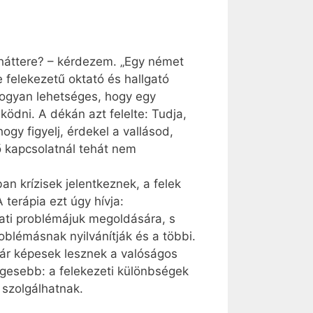
i háttere? – kérdezem. „Egy német
e felekezetű oktató és hallgató
hogyan lehetséges, hogy egy
ödni. A dékán azt felelte: Tudja,
y figyelj, érdekel a vallásod,
ő kapcsolatnál tehát nem
n krízisek jelentkeznek, a felek
terápia ezt úgy hívja:
lati problémájuk megoldására, s
oblémásnak nyilvánítják és a többi.
már képesek lesznek a valóságos
egesebb: a felekezeti különbségek
 szolgálhatnak.