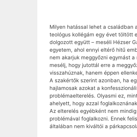
Milyen hatással lehet a családban a
teológus kollégám egy évet töltött e
dolgozott együtt – meséli Hézser G
egyetem, ahol ennyi eltérő hitű em
nem akarjuk meggyőzni egymást a ma
mesélj, hogy jutottál erre a megg
visszahúznak, hanem éppen ellenke
A szakértők szerint azonban, ha eg
hajlamosak azokat a konfesszionális
problémaelterelés. Olyasmi ez, min
ahelyett, hogy azzal foglalkoznának
Az elterelés egyébként nem mindig 
problémával foglalkozni. Ennek fel
általában nem kiváltói a párkapcsol