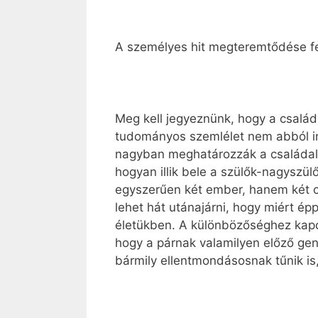
A személyes hit megteremtődése f
Meg kell jegyeznünk, hogy a család
tudományos szemlélet nem abból ind
nagyban meghatározzák a családalap
hogyan illik bele a szülők-nagyszü
egyszerűen két ember, hanem két c
lehet hát utánajárni, hogy miért épp
életükben. A különbözőséghez kapcs
hogy a párnak valamilyen előző gen
bármily ellentmondásosnak tűnik is,