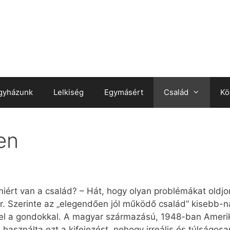
gyházunk
Lelkiség
Egymásért
Család
Kö
en
 miért van a család? – Hát, hogy olyan problémákat old
. Szerinte az „elegendően jól működő család” kisebb
kkel a gondokkal. A magyar származású, 1948-ban Amer
a használta ezt a kifejezést, nehogy irreális és túlságos