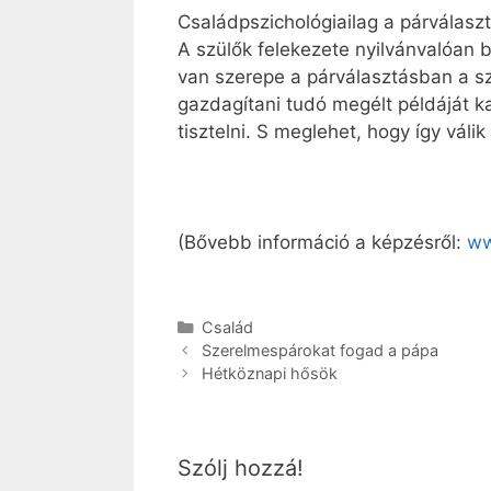
Családpszichológiailag a párválas
A szülők felekezete nyilvánvalóan b
van szerepe a párválasztásban a sz
gazdagítani tudó megélt példáját k
tisztelni. S meglehet, hogy így vál
(Bővebb információ a képzésről:
ww
Kategória
Család
Szerelmespárokat fogad a pápa
Hétköznapi hősök
Szólj hozzá!