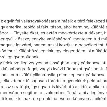
z egyik fél vallásgyakorlására a másik eltérő felekezet
gy amerikai teológiai fakultáson, ahol harminc, különfél
ábor. – Figyelte őket, és aztán megkérdezte a dékánt, 
ber gyűlik össze, ennyire vallásháború-mentesen tud műk
gunk igazáról, hanem azzal kezdjük a beszélgetést, hog
yőződésre.” Különbözőségeink egy elegendően jól működ
zőleg: gyarapítanak.
y felekezetileg vegyes házasságban vagy párkapcsolatba
 különbségre fogni, vagyis kvázi bűnbakot gyártanak. A 
t amikor a szülők pillanatnyilag nem képesek párkapcso
, elkezdenek túlságosan törődni a gyerekkel: például pr
rossz stratégia, így ugyan-is kivárható az idő, amikor 
ismerésében segíthet a szakember. Tehát ami a leglény
ati konfliktusnak, de probléma esetén könnyen alibiként