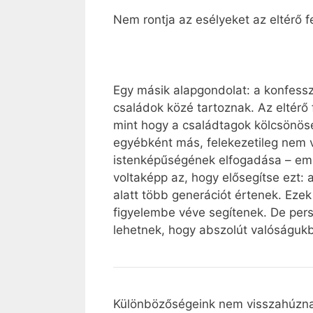
Nem rontja az esélyeket az eltérő f
Egy másik alapgondolat: a konfess
családok közé tartoznak. Az eltérő
mint hogy a családtagok kölcsönösen
egyébként más, felekezetileg nem v
istenképűségének elfogadása – eml
voltaképp az, hogy elősegítse ezt: 
alatt több generációt értenek. Ezek
figyelembe véve segítenek. De per
lehetnek, hogy abszolút valóságukb
Különbözőségeink nem visszahúzna