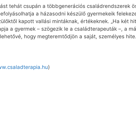
ztást tehát csupán a többgenerációs családrendszerek 
efolyásolhatja a házasodni készülő gyermekeik felekeze
ülőktől kapott vallási mintáknak, értékeknek. „Ha két h
apja a gyermek – szögezik le a családterapeuták –, a m
ik lehetővé, hogy megteremtődjön a saját, személyes hite.
w.csaladterapia.hu
)