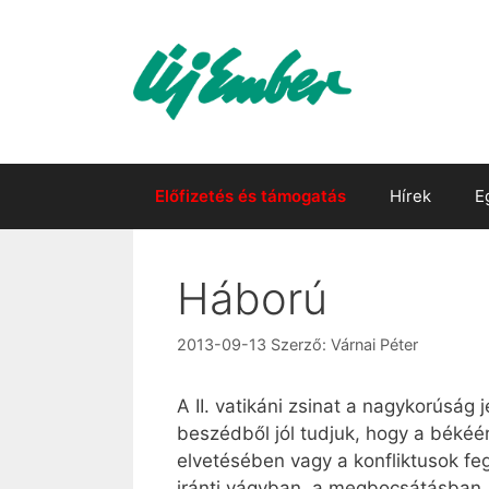
Kilépés
a
tartalomba
Előfizetés és támogatás
Hírek
E
Háború
2013-09-13
Szerző:
Várnai Péter
A II. vatikáni zsinat a nagykorúság 
beszédből jól tudjuk, hogy a békéér
elvetésében vagy a konfliktusok f
iránti vágyban, a megbocsátásban, a