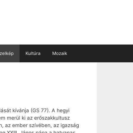
zelkép
Kultúra
Mozaik
lását kívánja (GS 77). A hegyi
nem merül ki az erőszakkultusz
n, az ember szívében, az igazság
dog XXIII. János pápa a hatvanas