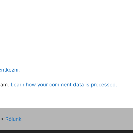
lentkezni
.
spam.
Learn how your comment data is processed.
•
Rólunk