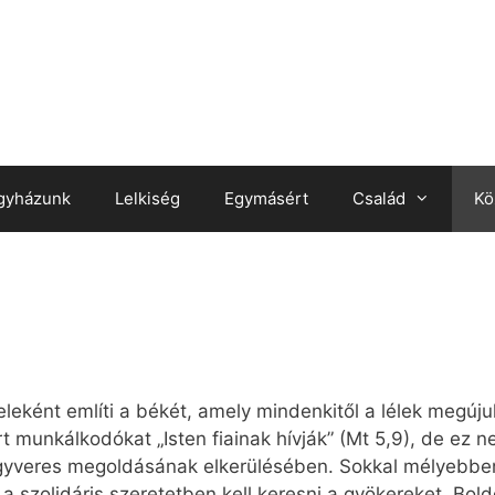
gyházunk
Lelkiség
Egymásért
Család
Kö
jeleként említi a békét, amely mindenkitől a lélek megúju
t munkálkodókat „Isten fiainak hívják” (Mt 5,9), de ez 
egyveres megoldásának elkerülésében. Sokkal mélyebbe
 szolidáris szeretetben kell keresni a gyökereket. Bol