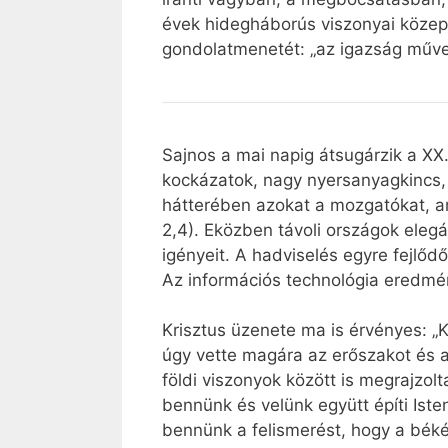
évek hidegháborús viszonyai közepet
gondolatmenetét: „az igazság műve”
Sajnos a mai napig átsugárzik a XX.
kockázatok, nagy nyersanyagkincs, 
hátterében azokat a mozgatókat, a
2,4). Eközben távoli országok elegá
igényeit. A hadviselés egyre fejlő
Az információs technológia eredmén
Krisztus üzenete ma is érvényes: „K
úgy vette magára az erőszakot és a 
földi viszonyok között is megrajzol
bennünk és velünk együtt építi Ist
bennünk a felismerést, hogy a bék