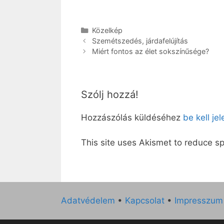
Kategória
Közelkép
Szemétszedés, járdafelújítás
Miért fontos az élet sokszínűsége?
Szólj hozzá!
Hozzászólás küldéséhez
be kell je
This site uses Akismet to reduce 
Adatvédelem
•
Kapcsolat
•
Impresszum