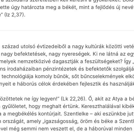
te úgy határozta meg a békét, mint a fejlődés új nevét.
 (Iz 2,37).
 század utolsó évtizedeiből a nagy kultúrák közötti vet
nagy befektetések, nagy nyereségek. Ki ne látná az eg
melyek nemzetközivé dagasztják a feszültségeket? Így 
ns irodaházaiban pénzintézetek és befektetők szolgálják
dő technológiája komoly bűnök, sőt bűncselekmények elkö
yeit e háborús célok érdekében fejlesztik és használjá
özöttetek ne így legyen!” (Lk 22,26). Ő, akit az Atya a 
gyűlöletet, hogy meghalt értünk. Kereszthalálával kibék
ta a megbékélés kontúrjait. Szentlelke – aki eszünkbe jut
en országát, amely „igazságosság, öröm és béke a Szentl
ével még semmi nem veszett el, de a háborúval minde