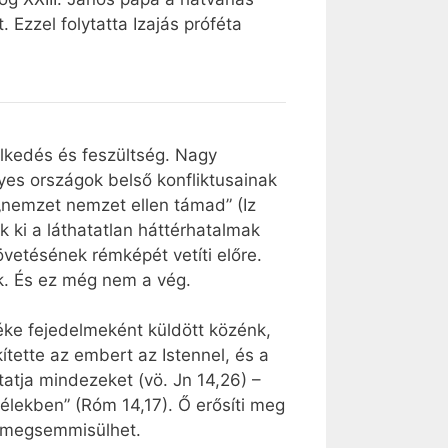
 Ezzel folytatta Izajás próféta
élkedés és feszültség. Nagy
yes országok belső konfliktusainak
„nemzet nemzet ellen támad” (Iz
 ki a láthatatlan háttérhatalmak
vetésének rémképét vetíti előre.
k. És ez még nem a vég.
béke fejedelmeként küldött közénk,
ítette az embert az Istennel, és a
tatja mindezeket (vö. Jn 14,26) –
élekben” (Róm 14,17). Ő erősíti meg
n megsemmisülhet.