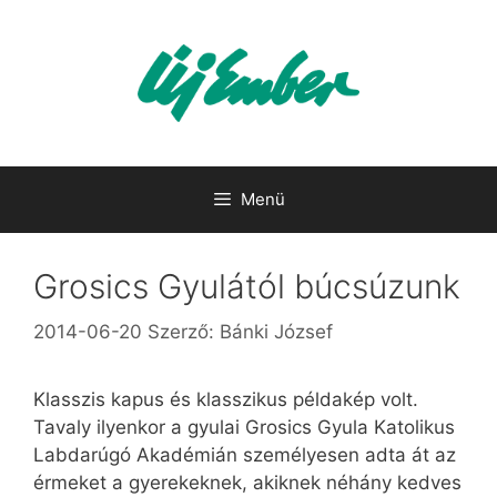
Kilépés
a
tartalomba
Menü
Grosics Gyulától búcsúzunk
2014-06-20
Szerző:
Bánki József
Klasszis kapus és klasszikus példakép volt.
Tavaly ilyenkor a gyulai Grosics Gyula Katolikus
Labdarúgó Akadémián személyesen adta át az
érmeket a gyerekeknek, akiknek néhány kedves