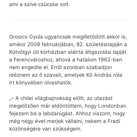
ami a szíve csücske volt.
Grosics Gyula ugyancsak megilletődött akkor is,
amikor 2008 februárjában, 82. születésnapján a
Kútvölgyi úti kórházban aláírta átigazolási lapját
a Ferencvároshoz, ahová a hatalom 1962-ben
nem engedte el. Erről azonban szabadjon
idéznem az ő szavait, amelyek Kő András róla
írt könyvében olvashatók.
„– A chilei világbajnokság előtt, az utazást
megelőzően már eldöntöttem, hogy Londonban
fejezem be a labdarúgást. Ahhoz viszont, hogy
még négy évet merjek vállalni, nekem a Fradi
közönségére van szükségem.