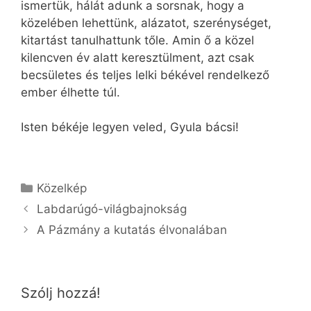
ismertük, hálát adunk a sorsnak, hogy a
közelében lehettünk, alázatot, szerénységet,
kitartást tanulhattunk tőle. Amin ő a közel
kilencven év alatt keresztülment, azt csak
becsületes és teljes lelki békével rendelkező
ember élhette túl.
Isten békéje legyen veled, Gyula bácsi!
Kategória
Közelkép
Labdarúgó-világbajnokság
A Pázmány a kutatás élvonalában
Szólj hozzá!