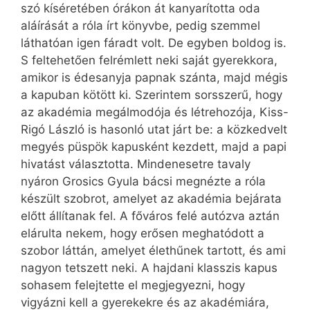
szó kíséretében órákon át kanyarította oda
aláírását a róla írt könyvbe, pedig szemmel
láthatóan igen fáradt volt. De egyben boldog is.
S feltehetően felrémlett neki saját gyerekkora,
amikor is édesanyja papnak szánta, majd mégis
a kapuban kötött ki. Szerintem sorsszerű, hogy
az akadémia megálmodója és létrehozója, Kiss-
Rigó László is hasonló utat járt be: a közkedvelt
megyés püspök kapusként kezdett, majd a papi
hivatást választotta. Mindenesetre tavaly
nyáron Grosics Gyula bácsi megnézte a róla
készült szobrot, amelyet az akadémia bejárata
előtt állítanak fel. A főváros felé autózva aztán
elárulta nekem, hogy erősen meghatódott a
szobor láttán, amelyet élethűnek tartott, és ami
nagyon tetszett neki. A hajdani klasszis kapus
sohasem felejtette el megjegyezni, hogy
vigyázni kell a gyerekekre és az akadémiára,