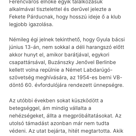
Ferencváros elnöke egyik találkozásuk
alkalmával tisztelettel és derűvel jelezte a
Fekete Párducnak, hogy hosszú ideje ő a klub
legjobb igazolása.
Némileg égi jelnek tekinthető, hogy Gyula bácsi
június 13-án, nem sokkal a déli harangszó előtt
akkor hunyt el, amikor barátjával, egykori
csapattársával, Buzánszky Jenővel Berlinbe
kellett volna repülnie a Német Labdarúgó-
szövetség meghívására, az 1954-es berni VB-
döntő 60. évfordulójára rendezett ünnepségre.
Az utóbbi években sokat küszködött a
betegséggel, ám mindig vállalta a
nehézségeket, állta a megpróbáltatásokat. Az
utolsó támadást azonban már nem tudta
védeni. Az utat bejárta, hitét megtartotta. Akik