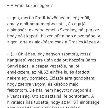
– A Fradi közönségére?
– Igen, mert a Fradi-közönség az egyedüli,
amely a hibámat megbocsátja, és egy jó
alakításért az égbe emel. »Szegény, hát persze
hogy gólt kapott, hiszen süt a nap a szemébe. «
»Igen, erre az alakításra csak a Grosics képes.«
– (…) Chilében, egy nagyon szomorú, rossz
hangulatú vacsora után odajött hozzám Barcs
Sanyi bácsi, a csapat vezetője, ha jól
emlékszem, az MLSZ elnöke is, és átadott
nekem egy borítékot. Először arra gondoltam,
hogy zsebre vágom, és később majd
felbontom. De hát, nem hagyott nyugodni a
kíváncsiság. Ott az asztalnál felbontottam. A
hivatalos írás tudatta, hogy az MTST elnöksége