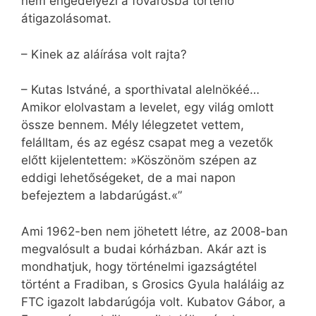
nem engedélyezi a fővárosba történő
átigazolásomat.
– Kinek az aláírása volt rajta?
– Kutas Istváné, a sporthivatal alelnökéé…
Amikor elolvastam a levelet, egy világ omlott
össze bennem. Mély lélegzetet vettem,
felálltam, és az egész csapat meg a vezetők
előtt kijelentettem: »Köszönöm szépen az
eddigi lehetőségeket, de a mai napon
befejeztem a labdarúgást.«”
Ami 1962-ben nem jöhetett létre, az 2008-ban
megvalósult a budai kórházban. Akár azt is
mondhatjuk, hogy történelmi igazságtétel
történt a Fradiban, s Grosics Gyula haláláig az
FTC igazolt labdarúgója volt. Kubatov Gábor, a