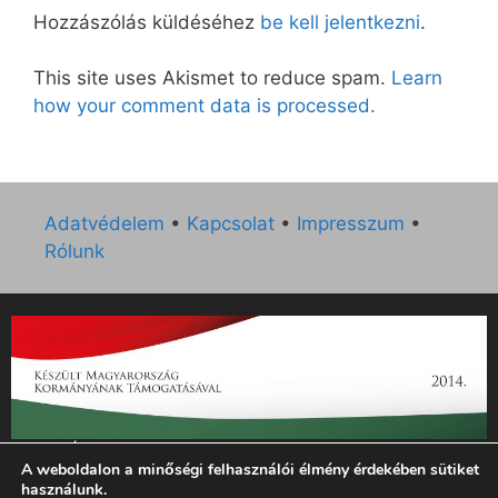
Hozzászólás küldéséhez
be kell jelentkezni
.
This site uses Akismet to reduce spam.
Learn
how your comment data is processed.
Adatvédelem
•
Kapcsolat
•
Impresszum
•
Rólunk
„Az Új Ember katolikus hetilap 2014. évi működésének
A weboldalon a minőségi felhasználói élmény érdekében sütiket
támogatását az EGYH-KCP-14-P-0121 sz. támogatási
használunk.