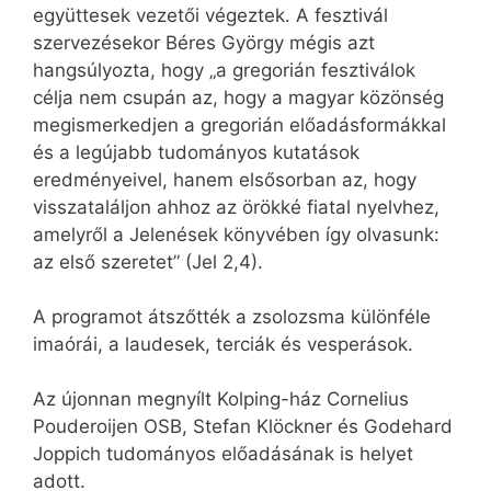
együttesek vezetői végeztek. A fesztivál
szervezésekor Béres György mégis azt
hangsúlyozta, hogy „a gregorián fesztiválok
célja nem csupán az, hogy a magyar közönség
megismerkedjen a gregorián előadásformákkal
és a legújabb tudományos kutatások
eredményeivel, hanem elsősorban az, hogy
visszataláljon ahhoz az örökké fiatal nyelvhez,
amelyről a Jelenések könyvében így olvasunk:
az első szeretet” (Jel 2,4).
A programot átszőtték a zsolozsma különféle
imaórái, a laudesek, terciák és vesperások.
Az újonnan megnyílt Kolping-ház Cornelius
Pouderoijen OSB, Stefan Klöckner és Godehard
Joppich tudományos előadásának is helyet
adott.