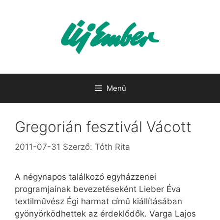
Kilépés
a
tartalomba
Menü
Gregorián fesztivál Vácott
2011-07-31
Szerző:
Tóth Rita
A négynapos találkozó egyházzenei
programjainak bevezetéseként Lieber Éva
textilművész Égi harmat című kiállításában
gyönyörködhettek az érdeklődők. Varga Lajos