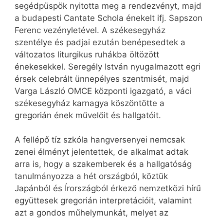
segédpüspök nyitotta meg a rendezvényt, majd
a budapesti Cantate Schola énekelt ifj. Sapszon
Ferenc vezényletével. A székesegyház
szentélye és padjai ezután benépesedtek a
változatos liturgikus ruhákba öltözött
énekesekkel. Seregély István nyugalmazott egri
érsek celebrált ünnepélyes szentmisét, majd
Varga László OMCE központi igazgató, a váci
székesegyház karnagya köszöntötte a
gregorián ének művelőit és hallgatóit.
A fellépő tíz szkóla hangversenyei nemcsak
zenei élményt jelentettek, de alkalmat adtak
arra is, hogy a szakemberek és a hallgatóság
tanulmányozza a hét országból, köztük
Japánból és Írországból érkező nemzetközi hírű
együttesek gregorián interpretációit, valamint
azt a gondos műhelymunkát, melyet az