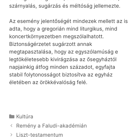
szárnyalás, sugárzás és méltóság jellemezte.
Az esemény jelentőségét mindezek mellett az is
adta, hogy a gregorián mind liturgikus, mind
koncertkörnyezetben megszólalhatott.
Biztonságérzetet sugárzott annak
megtapasztalása, hogy az egyszólamúság e
legtökéletesebb kivirágzása az ősegyháztól
napjainkig átfog minden századot, egyfajta
stabil folytonosságot biztosítva az egyház
életében az örökkévalóság felé.
Kategória
Kultúra
Remény a Faludi-akadémián
Liszt-testamentum