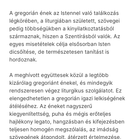
A gregorián ének az Istennel való találkozás
légkörében, a liturgiában született, szövegei
pedig többségükben a kinyilatkoztatásból
származnak, hiszen a Szentírásból valók. Az
egyes misetételek célja elsősorban Isten
dicsőítése, de természetesen tanítást is
hordoznak.
A meghívott együttesek közül a legtöbb
kizárólag gregoriánt énekel, és mindegyik
rendszeresen végez liturgikus szolgálatot. Ez
elengedhetetlen a gregorián igazi lelkiségének
átéléséhez. Az éneket nagyszerű
kiegyenlítettség, puha és mégis erőteljes
hajlékony legato, hangzásban és kifejezésben
teljesen homogén megszólalás, az imádság
szövegének átgondolt, átérzett értelmezése,