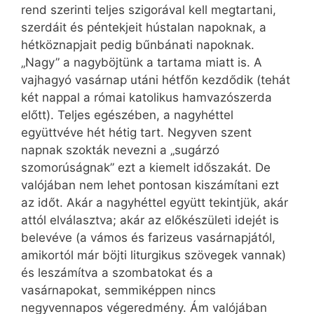
rend szerinti teljes szigorával kell megtartani,
szerdáit és péntekjeit hústalan napoknak, a
hétköznapjait pedig bűnbánati napoknak.
„Nagy” a nagyböjtünk a tartama miatt is. A
vajhagyó vasárnap utáni hétfőn kezdődik (tehát
két nappal a római katolikus hamvazószerda
előtt). Teljes egészében, a nagyhéttel
együttvéve hét hétig tart. Negyven szent
napnak szokták nevezni a „sugárzó
szomorúságnak” ezt a kiemelt időszakát. De
valójában nem lehet pontosan kiszámítani ezt
az időt. Akár a nagyhéttel együtt tekintjük, akár
attól elválasztva; akár az előkészületi idejét is
belevéve (a vámos és farizeus vasárnapjától,
amikortól már böjti liturgikus szövegek vannak)
és leszámítva a szombatokat és a
vasárnapokat, semmiképpen nincs
negyvennapos végeredmény. Ám valójában