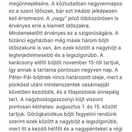
megünneplésére. A köztudatban negyvennapos
ez a szent időszak, bár ezt inkább jelképesen
kell értelmezni. A „nagy” jelző többszörösen is
érvényes erre a kiemelt időszakra.
Mindenekelőtt érvényes ez a szigorúságára. A
bizánci egyházban még másik három böjti
időszakunk is van, ám ezek között a nagyböjt a
legterjedelmesebb és a legszigorúbb. A
karácsony előtti böjtöt november 15-től tartjuk,
így annak a tartama pontosan negyven nap. A
Péter-Pál-böjtnek nincs határozott ideje, mert a
pünkösd utáni mindenszentek vasárnapját
követően kezdődik, és a főapostolok ünnepéig
tart. A nagyboldogasszonyi böjt viszont
pontosan kéthetes: augusztus 1. és 15. között
tartjuk. Görögkatolikus böjti fegyelmi rendünk
szerint ezek között a nagyböjt a legszigorúbb,
mert itt a kezdő hétfőt és a nagypénteket a régi