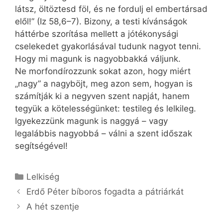
látsz, öltöztesd föl, és ne fordulj el ember­társad
elől!” (Iz 58,6–7). Bizony, a testi kívánságok
háttérbe szorítása mellett a jótékonysági
cselekedet gyakorlásával tudunk nagyot tenni.
Hogy mi magunk is nagyobbakká váljunk.
Ne morfondírozzunk sokat azon, hogy miért
„nagy” a nagyböjt, meg azon sem, hogyan is
számítják ki a negyven szent napját, hanem
tegyük a kötelességünket: testileg és lelkileg.
Igyekezzünk magunk is naggyá – vagy
legalábbis nagyobbá – válni a szent időszak
segítségével!
Kategória
Lelkiség
Erdő Péter bíboros fogadta a pátriárkát
A hét szentje