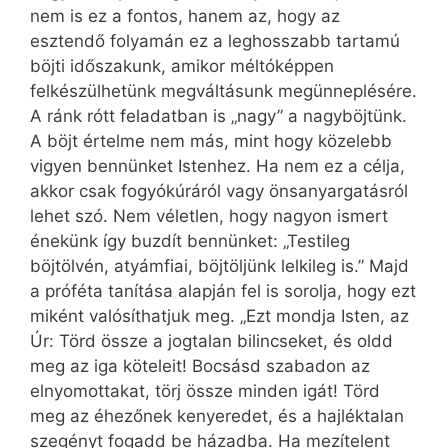
nem is ez a fontos, hanem az, hogy az
esztendő folyamán ez a leghosszabb tartamú
böjti időszakunk, amikor méltóképpen
felkészülhetünk megváltásunk megünneplésére.
A ránk rótt feladatban is „nagy” a nagyböjtünk.
A böjt értelme nem más, mint hogy közelebb
vigyen bennünket Istenhez. Ha nem ez a célja,
akkor csak fogyókúráról vagy önsanyargatásról
lehet szó. Nem véletlen, hogy nagyon ismert
énekünk így buzdít bennünket: „Testileg
böjtölvén, atyámfiai, böjtöljünk lelkileg is.” Majd
a próféta tanítása alapján fel is sorolja, hogy ezt
miként valósíthatjuk meg. „Ezt mondja Isten, az
Úr: Törd össze a jogtalan bilincseket, és oldd
meg az iga köteleit! Bocsásd szabadon az
elnyomottakat, törj össze minden igát! Törd
meg az éhezőnek kenyeredet, és a hajléktalan
szegényt fogadd be házadba. Ha mezítelent