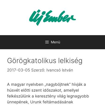
Kilépés
a
tartalomba
Menü
Görögkatolikus lelkiség
2017-03-05
Szerző:
Ivancsó István
A magyar nyelvben „nagyböjtnek” hívják a
húsvét előtti szent időszakot, amellyel
felkészülünk a keresztény világ legnagyobb
ünnepének, Urunk feltámadásának