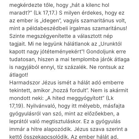
megkérdezte tőle, hogy „hát a kilenc hol
maradt?” (Lk 17,17.) S milyen érdekes, hogy ez
az ember is „idegen”, vagyis szamaritánus volt,
mint a példabeszédbeli irgalmas szamaritánus!
Szinte megszégyenítette a választott nép
tagjait. Mi ne legyünk hálátlanok az „Urunktól
kapott nagy jótéteményekért”! Gondoljunk erre
tudatosan, hiszen a mai templomba járók átlaga
is nagyjából ennyi, tíz százalék. Ne rontsuk az
átlagot!
Harmadszor Jézus ismét a hálát adó emberre
tekintett, amikor „hozzá fordult”. Nem is akármit
mondott neki: „A hited meggyógyított” (Lk
17,19). Nyilvánvaló, hogy itt mélyebb, másfajta
gyógyulásról van szó, mint az előzőekben, a
leprától való megtisztuláskor. Ez a gyógyulás
immár a hitre alapozódik. Jézus szava szerint a
kettő összekapcsolódik. Az ember hálát ad,