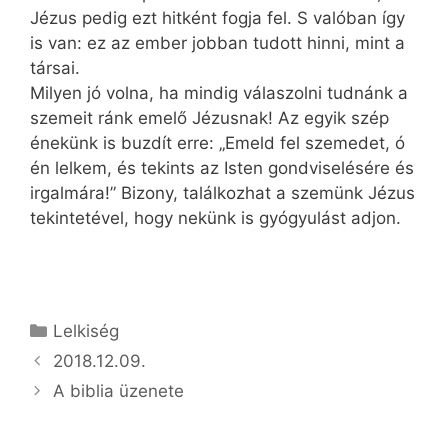
Jézus pedig ezt hitként fogja fel. S valóban így
is van: ez az ember jobban tudott hinni, mint a
társai.
Milyen jó volna, ha mindig válaszolni tudnánk a
szemeit ránk emelő Jézusnak! Az egyik szép
énekünk is buzdít erre: „Emeld fel szemedet, ó
én lelkem, és tekints az Isten gondviselésére és
irgalmára!” Bizony, találkozhat a szemünk Jézus
tekintetével, hogy nekünk is gyógyulást adjon.
Kategória
Lelkiség
2018.12.09.
A biblia üzenete