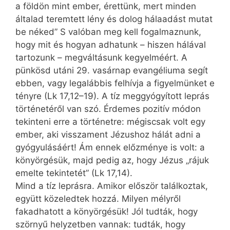
a földön mint ember, érettünk, mert minden
általad teremtett lény és dolog hálaadást mutat
be néked” S valóban meg kell fogalmaznunk,
hogy mit és hogyan adhatunk – hiszen hálával
tartozunk – megváltásunk kegyelméért. A
pünkösd utáni 29. vasárnap evangéliuma segít
ebben, vagy legalábbis felhívja a figyelmünket e
tényre (Lk 17,12–19). A tíz meggyógyított leprás
történetéről van szó. Érdemes pozitív módon
tekinteni erre a történetre: mégiscsak volt egy
ember, aki visszament Jézushoz hálát adni a
gyógyulásáért! Ám ennek előzménye is volt: a
könyörgésük, majd pedig az, hogy Jézus „rájuk
emelte tekintetét” (Lk 17,14).
Mind a tíz leprásra. Amikor először találkoztak,
együtt közeledtek hozzá. Milyen mélyről
fakadhatott a könyörgésük! Jól tudták, hogy
szörnyű helyzetben vannak: tudták, hogy