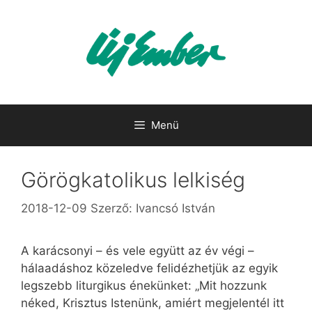
Kilépés
a
tartalomba
Menü
Görögkatolikus lelkiség
2018-12-09
Szerző:
Ivancsó István
A karácsonyi – és vele együtt az év végi –
hálaadáshoz közeledve felidézhetjük az egyik
legszebb liturgikus énekünket: „Mit hozzunk
néked, Krisztus Istenünk, amiért megjelentél itt