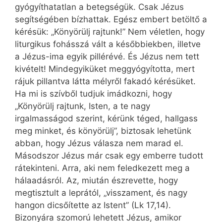
gyógyíthatatlan a betegségük. Csak Jézus
segítségében bízhattak. Egész embert betöltő a
kérésük: „Könyörülj rajtunk!” Nem véletlen, hogy
liturgikus fohásszá vált a későbbiekben, illetve
a Jézus-ima egyik pillérévé. És Jézus nem tett
kivételt! Mindegyiküket meggyógyította, mert
rájuk pillantva látta mélyről fakadó kérésüket.
Ha mi is szívből tudjuk imádkozni, hogy
„Könyörülj rajtunk, Isten, a te nagy
irgalmasságod szerint, kérünk téged, hallgass
meg minket, és könyörülj”, biztosak lehetünk
abban, hogy Jézus válasza nem marad el.
Másodszor Jézus már csak egy emberre tudott
rátekinteni. Arra, aki nem feledkezett meg a
hálaadásról. Az, miután észrevette, hogy
megtisztult a leprától, „visszament, és nagy
hangon dicsőítette az Istent” (Lk 17,14).
Bizonyára szomorú lehetett Jézus, amikor