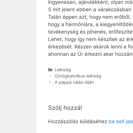
Ingyenesen, ajándékként, olyan mó
S mit jelent ebben a várakozásban 
Talán éppen azt, hogy nem erőből, 
hogy a harmóniára, a kiegyenlítődé
tevékenység és pihenés, erőfeszíté
Lehet, hogy így nem készítek az ér
érkezését. Készen akarok lenni a fo
ahonnan az Úr érkezni akar hozzán
Kategória
Lelkiség
Görögkatolikus lelkiség
A pappá válás útján
Szólj hozzá!
Hozzászólás küldéséhez
be kell je