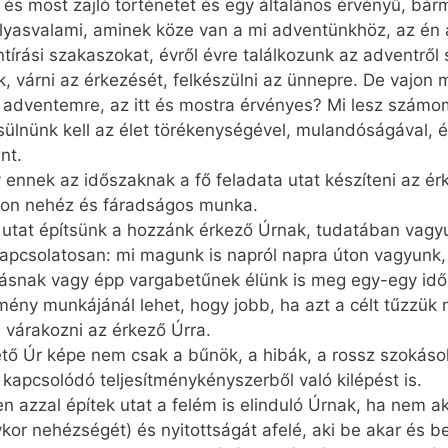
tt és most zajló történetet és egy általános érvényű, bár
lyasvalami, aminek köze van a mi adventünkhöz, az én 
tírási szakaszokat, évről évre találkozunk az adventről 
k, várni az érkezését, felkészülni az ünnepre. De vajon 
 adventemre, az itt és mostra érvényes? Mi lesz számom
ülnünk kell az élet törékenységével, mulandóságával, 
nt.
 ennek az időszaknak a fő feladata utat készíteni az érk
gyon nehéz és fáradságos munka.
utat építsünk a hozzánk érkező Úrnak, tudatában vagyu
apcsolatosan: mi magunk is napról napra úton vagyunk, a
árásnak vagy épp vargabetűnek élünk is meg egy-egy idő
mény munkájánál lehet, hogy jobb, ha azt a célt tűzzük
n várakozni az érkező Úrra.
tő Úr képe nem csak a bűnök, a hibák, a rossz szokások
kapcsolódó teljesítménykényszerből való kilépést is.
 azzal építek utat a felém is elinduló Úrnak, ha nem a
ykor nehézségét) és nyitottságát afelé, aki be akar és b