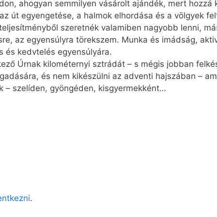
don, ahogyan semmilyen vásárolt ajándék, mert hozzá 
az út egyengetése, a halmok elhordása és a völgyek fel
teljesítményből szeretnék valamiben nagyobb lenni, má
sre, az egyensúlyra törekszem. Munka és imádság, aktivi
s és kedvtelés egyensúlyára.
kező Úrnak kilométernyi sztrádát – s mégis jobban felké
gadására, és nem kikészülni az adventi hajszában – ami
k – szelíden, gyöngéden, kisgyermekként…
lentkezni
.