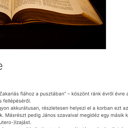
e
Zakariás fiához a pusztában” – köszönt ránk évről évre
 fellépéséről.
yon akkurátusan, részletesen helyezi el a korban ezt az 
ek. Másrészt pedig János szavaival megidéz egy másik k
tero-)Izajást.