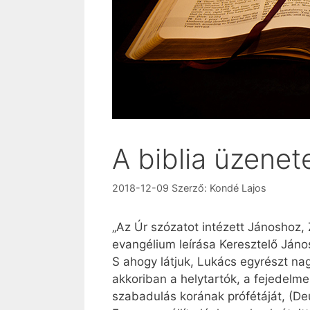
A biblia üzenet
2018-12-09
Szerző:
Kondé Lajos
„Az Úr szózatot intézett Jánoshoz, 
evangélium leírása Keresztelő János
S ahogy látjuk, Lukács egyrészt nag
akkoriban a helytartók, a fejedelm
szabadulás korának prófétáját, (Deu