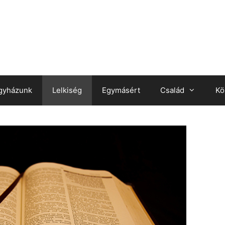
gyházunk
Lelkiség
Egymásért
Család
Kö