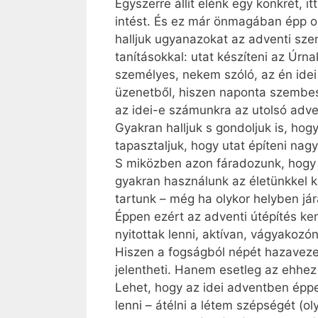
Egyszerre állít elénk egy konkrét, i
intést. És ez már önmagában épp o
halljuk ugyanazokat az adventi szen
tanításokkal: utat készíteni az Úrna
személyes, nekem szóló, az én idei
üzenetből, hiszen naponta szembes
az idei-e számunkra az utolsó adve
Gyakran halljuk s gondoljuk is, hogy
tapasztaljuk, hogy utat építeni na
S miközben azon fáradozunk, hogy 
gyakran használunk az életünkkel k
tartunk – még ha olykor helyben j
Éppen ezért az adventi útépítés ke
nyitottak lenni, aktívan, vágyakozó
Hiszen a fogságból népét hazaveze
jelentheti. Hanem esetleg az ehhez 
Lehet, hogy az idei adventben éppen
lenni – átélni a létem szépségét (ol