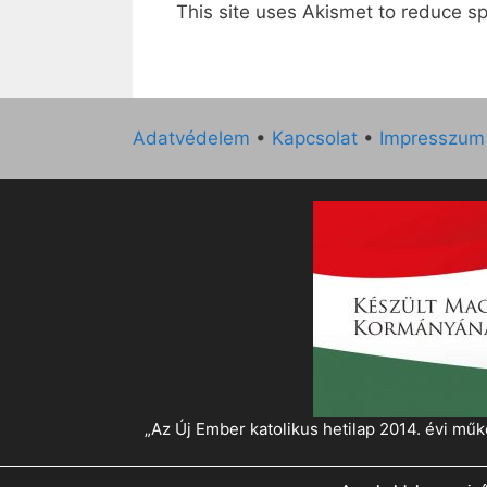
This site uses Akismet to reduce 
Adatvédelem
•
Kapcsolat
•
Impresszum
„Az Új Ember katolikus hetilap 2014. évi 