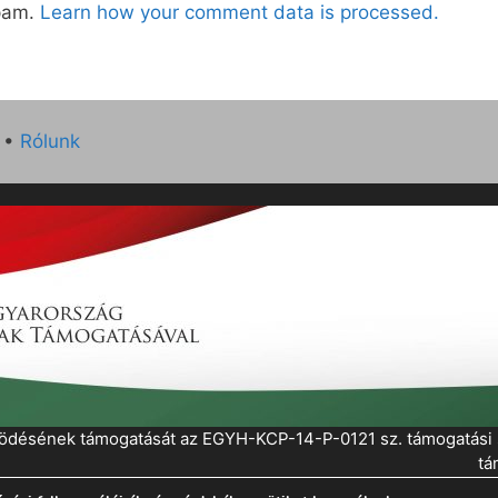
spam.
Learn how your comment data is processed.
•
Rólunk
működésének támogatását az EGYH-KCP-14-P-0121 sz. támogatás
tá