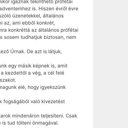
mikor igaznak tekinthető prófétai
adventemhez is. Hiszen évről évre
szóló üzenetekkel, általános
mi az, ami ebből konkrét,
ra konkréttá az általános prófétai
és sosem tudhatjuk biztosan, nem
ező Úrnak. De azt is látjuk,
nk egy másik képnek is, amit
 kezdettől a vég, a cél felé
szakot.
 magunk elé, hogy igyekszünk
 fogságából való kivezetést
karok mindenáron teljesíteni. Csak
e is tud tölteni önmagával.