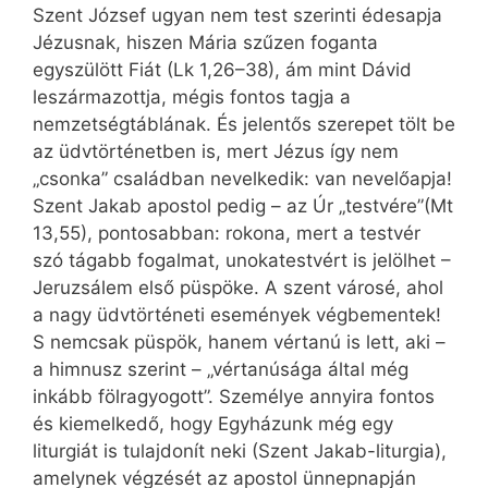
Szent József ugyan nem test szerinti édesapja
Jézusnak, hiszen Mária szűzen foganta
egyszülött Fiát (Lk 1,26–38), ám mint Dávid
leszármazottja, mégis fontos tagja a
nemzetségtáblának. És jelentős szerepet tölt be
az üdvtörténetben is, mert Jézus így nem
„csonka” családban nevelkedik: van nevelőapja!
Szent Jakab apostol pedig – az Úr „testvére”(Mt
13,55), pontosabban: rokona, mert a testvér
szó tágabb fogalmat, unokatestvért is jelölhet –
Jeruzsálem első püspöke. A szent városé, ahol
a nagy üdvtörténeti események végbementek!
S nemcsak püspök, hanem vértanú is lett, aki –
a himnusz szerint – „vértanúsága által még
inkább fölragyogott”. Személye annyira fontos
és kiemelkedő, hogy Egyházunk még egy
liturgiát is tulajdonít neki (Szent Jakab-liturgia),
amelynek végzését az apostol ünnepnapján