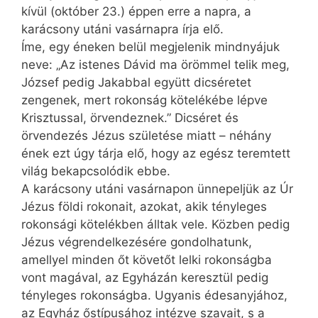
kívül (október 23.) éppen erre a napra, a
karácsony utáni vasárnapra írja elő.
Íme, egy éneken belül megjelenik mindnyájuk
neve: „Az istenes Dávid ma örömmel telik meg,
József pedig Jakabbal együtt dicséretet
zengenek, mert rokonság kötelékébe lépve
Krisztussal, örvendeznek.” Dicséret és
örvendezés Jézus születése miatt – néhány
ének ezt úgy tárja elő, hogy az egész teremtett
világ bekapcsolódik ebbe.
A karácsony utáni vasárnapon ünnepeljük az Úr
Jézus földi rokonait, azokat, akik tényleges
rokonsági kötelékben álltak vele. Közben pedig
Jézus végrendelkezésére gondolhatunk,
amellyel minden őt követőt lelki rokonságba
vont magával, az Egyházán keresztül pedig
tényleges rokonságba. Ugyanis édesanyjához,
az Egyház őstípusához intézve szavait, s a