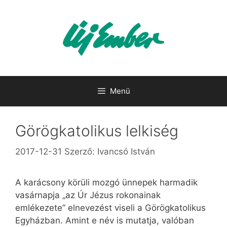
Kilépés
a
tartalomba
Menü
Görögkatolikus lelkiség
2017-12-31
Szerző:
Ivancsó István
A karácsony körüli mozgó ünnepek harmadik
vasárnapja „az Úr Jézus rokonainak
emlékezete” elnevezést viseli a Görögkatolikus
Egyházban. Amint e név is mutatja, valóban