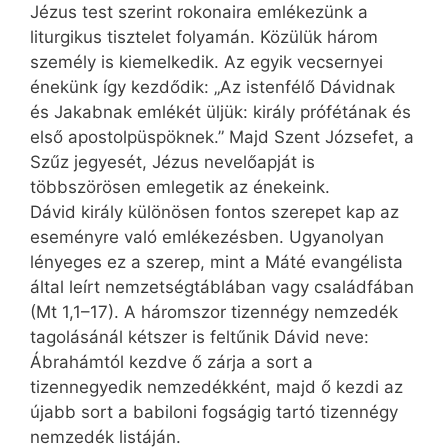
Jézus test szerint rokonaira emlékezünk a
liturgikus tisztelet folyamán. Közülük három
személy is kiemelkedik. Az egyik vecsernyei
énekünk így kezdődik: „Az istenfélő Dávidnak
és Jakabnak emlékét üljük: király prófétának és
első apostolpüspöknek.” Majd Szent Józsefet, a
Szűz jegyesét, Jézus nevelő­apját is
többszörösen emlegetik az énekeink.
Dávid király különösen fontos szerepet kap az
eseményre való emlékezésben. Ugyanolyan
lényeges ez a szerep, mint a Máté evangélista
által leírt nemzetségtáblában vagy családfában
(Mt 1,1–17). A háromszor tizennégy nemzedék
tagolásánál kétszer is feltűnik Dávid neve:
Ábrahámtól kezdve ő zárja a sort a
tizennegyedik nemzedékként, majd ő kezdi az
újabb sort a babiloni fogságig tartó tizennégy
nemzedék listáján.