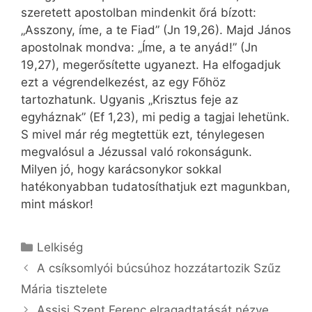
szeretett apostolban mindenkit őrá bízott:
„Asszony, íme, a te Fiad” (Jn 19,26). Majd János
apostolnak mondva: „Íme, a te anyád!” (Jn
19,27), megerősítette ugyanezt. Ha elfogadjuk
ezt a végrendelkezést, az egy Főhöz
tartozhatunk. Ugyanis „Krisztus feje az
egyháznak” (Ef 1,23), mi pedig a tagjai lehetünk.
S mivel már rég megtettük ezt, ténylegesen
megvalósul a Jézussal való rokonságunk.
Milyen jó, hogy karácsonykor sokkal
hatékonyabban tudatosíthatjuk ezt magunkban,
mint máskor!
Kategória
Lelkiség
A csíksomlyói búcsúhoz hozzátartozik Szűz
Mária tisztelete
Assisi Szent Ferenc elragadtatását nézve