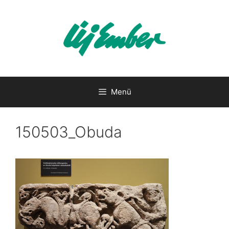
Kilépés
a
tartalomba
Menü
150503_Obuda