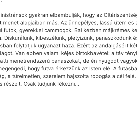
nistránsok gyakran elbambulják, hogy az Oltáriszentség m
ét menet alapjaiban más. Az ünnepélyes, lassú ütem és a
ül futok, gyerekkel cammogok. Bal kézben májkrémes ken
a. Diskurálunk, kibeszélünk, pletyizünk, panaszkodunk 
an folytatjuk ugyanazt haza. Ezért az andalgásért kéts
ilágot. Van ebben valami kéjes birtokbavétel: a táv tén
iatti menetrendszerű panaszokat, de én nyugodt vagyok
egengedi, hogy futva érkezzünk az Isten elé. A futás
ég, a türelmetlen, szerelem hajszolta robogás a cél felé
s részeit. Csak tudjunk fékezni…