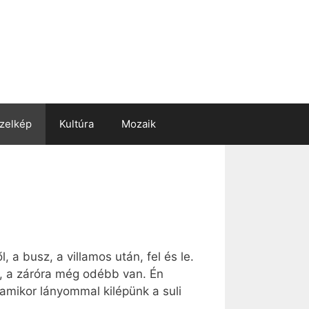
zelkép
Kultúra
Mozaik
 a busz, a villamos után, fel és le.
a, a záróra még odébb van. Én
amikor lányommal kilépünk a suli