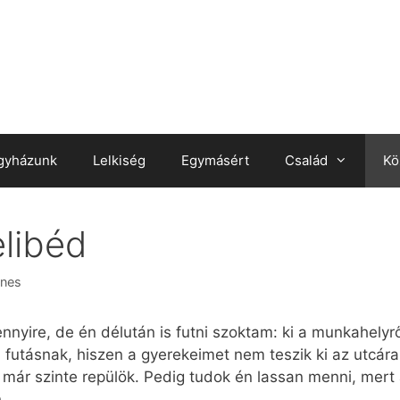
gyházunk
Lelkiség
Egymásért
Család
Kö
libéd
nes
yire, de én délután is futni szoktam: ki a munkahelyről,
 futásnak, hiszen a gyerekeimet nem teszik ki az utcár
 már szinte repülök. Pedig tudok én lassan menni, mert 
.