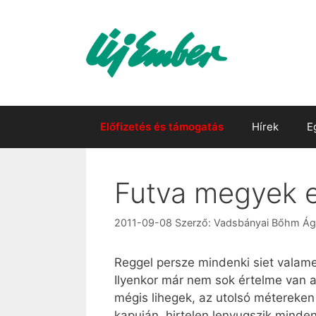
Kilépés
a
tartalomba
Előfizetés és támogatás
Hírek
E
Futva megyek e
2011-09-08
Szerző:
Vadsbányai Bőhm Ág
Reggel persze mindenki siet valamenn
Ilyenkor már nem sok értelme van a
mégis lihegek, az utolsó métereken
kapuján, hirtelen lenyugszik minden