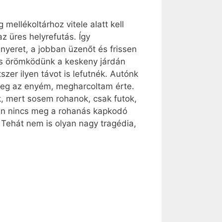
ellékoltárhoz vitele alatt kell
z üres helyrefutás. Így
yeret, a jobban üzenőt és frissen
és örömködünk a keskeny járdán
zer ilyen távot is lefutnék. Autónk
yleg az enyém, megharcoltam érte.
, mert sosem rohanok, csak futok,
ban nincs meg a rohanás kapkodó
. Tehát nem is olyan nagy tragédia,