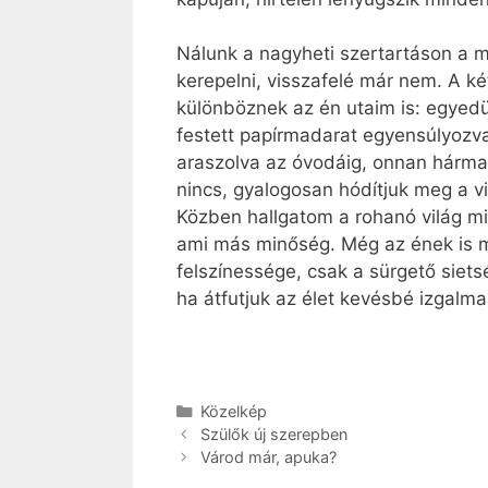
Nálunk a nagyheti szertartáson a mi
kerepelni, visszafelé már nem. A k
különböznek az én utaim is: egyed
festett papírmadarat egyensúlyozv
araszolva az óvodáig, onnan hármasb
nincs, gyalogosan hódítjuk meg a v
Közben hallgatom a rohanó világ m
ami más minőség. Még az ének is m
felszínessége, csak a sürgető siets
ha átfutjuk az élet kevésbé izgalma
Kategória
Közelkép
Szülők új szerepben
Várod már, apuka?