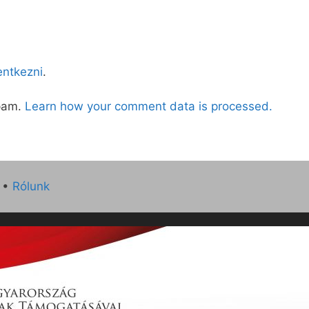
lentkezni
.
spam.
Learn how your comment data is processed.
•
Rólunk