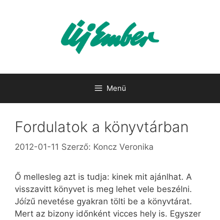
Kilépés
a
tartalomba
Menü
Fordulatok a könyvtárban
2012-01-11
Szerző:
Koncz Veronika
Ő mellesleg azt is tudja: kinek mit ajánlhat. A
visszavitt könyvet is meg lehet vele beszélni.
Jóízű nevetése gyakran tölti be a könyvtárat.
Mert az bizony időnként vicces hely is. Egyszer