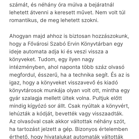
számát, és néhány óra múlva a bejáratnál
lehetett átvenni a keresett művet. Nem volt túl
romantikus, de meg lehetett szokni.
Ahogyan majd ahhoz is biztosan hozzászokunk,
hogy a Fővárosi Szabó Ervin Könyvtárban egy
ideje automata adja ki és veszi vissza a
könyveket. Tudom, egy ilyen nagy
intézményben, ahol naponta több száz olvasó
megfordul, ésszerű, ha a technika segít. És az is
igaz, hogy a könyveket visszavevő és kiadó
könyvtárosok munkája olyan volt ott, mintha egy
gyár szalagja mellett ültek volna. Pultjuk előtt
mindig kígyózó sor állt. Csak nyúltak a könyvért,
lehúzták a kódját, bevették vagy visszaadták.
Az olvasóval csak akkor váltottak néhány szót,
ha tartozást jelzett a gép. Bizonyos értelemben
érthető, hogy hivatalukat automaták váltották