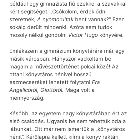
például egy gimnazista fiú ezekkel a szavakkal
kért segítséget: „Csókolom, érdeklődni
szeretnék,
A nyomorultak
bent vannak?” Ezen
sokáig derült mindenki. Azóta sem tudok
mosoly nélkül gondolni
Victor Hugo
könyvére.
Emlékszem a gimnázium könyvtárára már egy
másik városban. Hányszor vackoltam be
magam a művészettörténet polcai közé! Az
ottani könyvtáros nénivel hosszú
eszmecseréket lehetett folytatni
Fra
Angelicóról, Giottóról.
Maga volt a
mennyország.
Később, az egyetem nagy könyvtárában ért az
első csalódás. Ugyanis be sem tehettük oda a
lábunkat. Ott már nem ismertük a „könyvtáros
nénit”. Kérőlapra kellett kiírni a könyv raktári