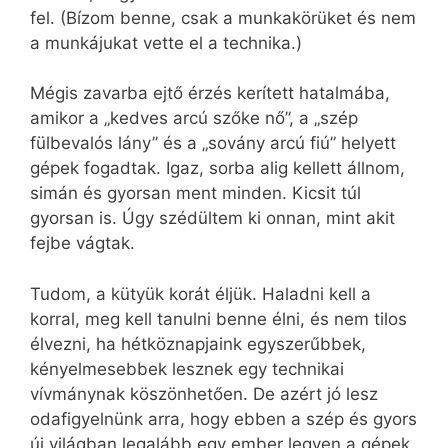
fel. (Bízom benne, csak a munkakörüket és nem
a munkájukat vette el a technika.)
Mégis zavarba ejtő érzés kerített hatalmába,
amikor a „kedves arcú szőke nő”, a „szép
fülbevalós lány” és a „sovány arcú fiú” helyett
gépek fogadtak. Igaz, sorba alig kellett állnom,
simán és gyorsan ment minden. Kicsit túl
gyorsan is. Úgy szédültem ki onnan, mint akit
fejbe vágtak.
Tudom, a kütyük korát éljük. Haladni kell a
korral, meg kell tanulni benne élni, és nem tilos
élvezni, ha hétköznapjaink egyszerűbbek,
kényelmesebbek lesznek egy technikai
vívmánynak köszönhetően. De azért jó lesz
odafigyelnünk arra, hogy ebben a szép és gyors
új világban legalább egy ember legyen a gépek