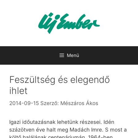
Kilépés
a
tartalomba
Menü
Feszültség és elegendő
ihlet
2014-09-15
Szerző:
Mészáros Ákos
Igazi időutazásnak lehetünk részesei. Idén
százötven éve halt meg Madách Imre. S most a
költő halálának centenáriumán, 1964-ben