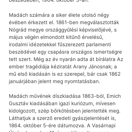
beszédében, 1964. október 3-án.
Madách számára a siker élete utolsó négy
évében érkezett el. 1861-ben megválasztották
Nógrád megye országgyűlési képviselőjévé, s
május végén elmondott kitűnő érvelésű,
irodalmi idézetekkel fűszerezett parlamenti
beszédével egy csapásra országos ismertségre
tett szert. Még az év nyarán adta át bírálatra Az
ember tragédiája kéziratát Arany Jánosnak; a
mű első kiadásán is ez szerepel, bár csak 1862
januárjában jelent meg nyomtatásban.
Madách művének díszkiadása 1863-ból, Emich
Gusztáv kiadásában igazi kuriózum, mívesen
kidolgozott, szép bőrkötésben jelentették meg.
Láthatjuk a szerző eredeti gyászjelentését is,
1864. október 5-ére dátumozva. A Vasárnapi