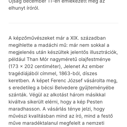
Újság december 11-én emlékezett meg az
elhunyt íróról.
A képzőművészeket már a XIX. században
megihlette a madáchi mű: már nem sokkal a
megjelenés után készültek jelentős illusztrációk,
például Than Mór nagyméretű olajfestménye
(173 x 202 centiméter), Jelenet Az ember
tragédiájából címmel, 1863-ból, díszes
keretben. A képet Ferenc József vásárolta meg,
s eredetileg a bécsi Belvedere gyűjteményébe
szánták. Végül az alkotást három másikkal
kiváltva sikerült elérni, hogy a kép Pesten
maradhasson. A vásárlás ténye jelzi, hogy
művészi kvalitásban mind az író, mind a festő
műve maradéktalanul megfelelt a nemzeti