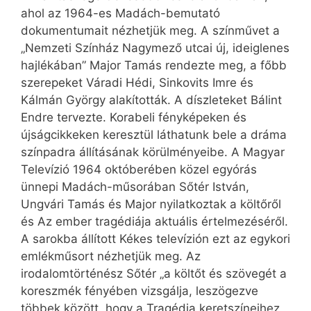
ahol az 1964-es Madách-bemutató
dokumentumait nézhetjük meg. A színművet a
„Nemzeti Színház Nagymező utcai új, ideiglenes
hajlékában” Major Tamás rendezte meg, a főbb
szerepeket Váradi Hédi, Sinkovits Imre és
Kálmán György alakították. A díszleteket Bálint
Endre tervezte. Korabeli fényképeken és
újságcikkeken keresztül láthatunk bele a dráma
színpadra állításának körülményeibe. A Magyar
Televízió 1964 októberében közel egyórás
ünnepi Madách-műsorában Sőtér István,
Ungvári Tamás és Major nyilatkoztak a költőről
és Az ember tragédiája aktuális értelmezéséről.
A sarokba állított Kékes televízión ezt az egykori
emlékműsort nézhetjük meg. Az
irodalomtörténész Sőtér „a költőt és szövegét a
koreszmék fényében vizsgálja, leszögezve
többek között, hogy a Tragédia keretszíneihez