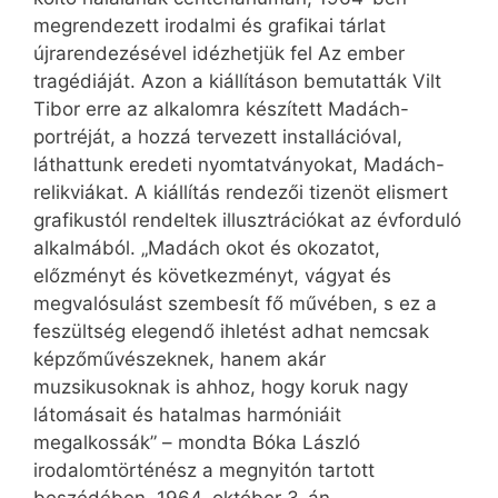
megrendezett irodalmi és grafikai tárlat
újrarendezésével idézhetjük fel Az ember
tragédiáját. Azon a kiállításon bemutatták Vilt
Tibor erre az alkalomra készített Madách-
portréját, a hozzá tervezett installációval,
láthattunk eredeti nyomtatványokat, Madách-
relikviákat. A kiállítás rendezői tizenöt elismert
grafikustól rendeltek illusztrációkat az évforduló
alkalmából. „Madách okot és okozatot,
előzményt és következményt, vágyat és
megvalósulást szembesít fő művében, s ez a
feszültség elegendő ihletést adhat nemcsak
képzőművészeknek, hanem akár
muzsikusoknak is ahhoz, hogy koruk nagy
látomásait és hatalmas harmóniáit
megalkossák” – mondta Bóka László
irodalomtörténész a megnyitón tartott