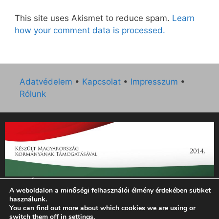
This site uses Akismet to reduce spam.
Learn
how your comment data is processed.
Adatvédelem
•
Kapcsolat
•
Impresszum
•
Rólunk
„Az Új Ember katolikus hetilap 2014. évi működésének
A weboldalon a minőségi felhasználói élmény érdekében sütiket
támogatását az EGYH-KCP-14-P-0121 sz. támogatási
használunk.
szerződés keretében 3 000 000 Ft összegben támogatta az
You can find out more about which cookies we are using or
Emberi Erőforrások Minisztériuma.”
switch them off in
settings
.