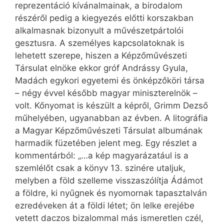
reprezentáció kívánalmainak, a birodalom
részéről pedig a kiegyezés előtti korszakban
alkalmasnak bizonyult a művészetpártolói
gesztusra. A személyes kapcsolatoknak is
lehetett szerepe, hiszen a Képzőművészeti
Társulat elnöke ekkor gróf Andrássy Gyula,
Madách egykori egyetemi és önképzőköri társa
– négy évvel később magyar miniszterelnök –
volt. Kőnyomat is készült a képről, Grimm Dezső
műhelyében, ugyanabban az évben. A litográfia
a Magyar Képzőművészeti Társulat albumának
harmadik füzetében jelent meg. Egy részlet a
kommentárból: „…a kép magyarázatául is a
szemlélőt csak a könyv 13. szinére utaljuk,
melyben a föld szelleme visszaszólítja Ádámot
a földre, ki nyűgnek és nyomornak tapasztalván
ezredéveken át a földi létet; ön lelke erejébe
vetett daczos bizalommal más ismeretlen czél,