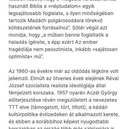
használt Biblia a »néptudalom« egyik
legsajátosabb foglalata, s ilyen minőségében
tartozik Madách polgárosodásra törekvő
költészetének forrásaihoz”. Sőtér végül azt
mondja, hogy „a műben benne foglaltatik a
haladás ígérete, s épp ezért Az ember
tragédiája nem pesszimista, inkább »sajátosan
optimista« mű”.
Az 1960-as évekre már az oldódás légköre volt
jellemző. Elmúlt az ötvenes évek elejének Révai
József szocialista realista ideológiája által
fémjelzett korszaka. 1957 nyarán Aczél György
előterjesztése révén megszületett a nevezetes
TTT elve (támogatott, tűrt, tiltott), a kádári
kultúrpolitika évtizedeken át alkalmazott kerete,
és ebben a korábbihoz képest nyugodtabb
korszakban az ország több más színlapjára is