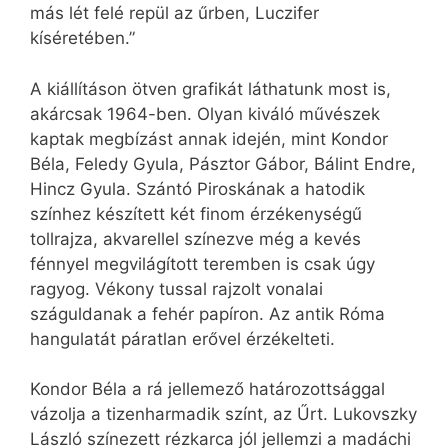
más lét felé repül az űrben, Luczifer
kíséretében.”
A kiállításon ötven grafikát láthatunk most is,
akárcsak 1964-ben. Olyan kiváló művészek
kaptak megbízást annak idején, mint Kondor
Béla, Feledy Gyula, Pásztor Gábor, Bálint Endre,
Hincz Gyula. Szántó Piroskának a hatodik
színhez készített két finom érzékenységű
tollrajza, akvarellel színezve még a kevés
fénnyel megvilágított teremben is csak úgy
ragyog. Vékony tussal rajzolt vonalai
száguldanak a fehér papíron. Az antik Róma
hangulatát páratlan erővel érzékelteti.
Kondor Béla a rá jellemező határozottsággal
vázolja a tizenharmadik színt, az Űrt. Lukovszky
László színezett rézkarca jól jellemzi a madáchi