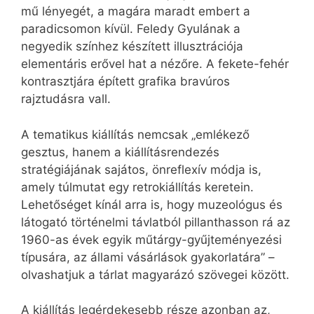
mű lényegét, a magára maradt embert a
paradicsomon kívül. Feledy Gyulának a
negyedik színhez készített illusztrációja
elementáris erővel hat a nézőre. A fekete-fehér
kontrasztjára épített grafika bravúros
rajztudásra vall.
A tematikus kiállítás nemcsak „emlékező
gesztus, hanem a kiállításrendezés
stratégiájának sajátos, önreflexív módja is,
amely túlmutat egy retrokiállítás keretein.
Lehetőséget kínál arra is, hogy muzeológus és
látogató történelmi távlatból pillanthasson rá az
1960-as évek egyik műtárgy-gyűjteményezési
típusára, az állami vásárlások gyakorlatára” –
olvashatjuk a tárlat magyarázó szövegei között.
A kiállítás legérdekesebb része azonban az,