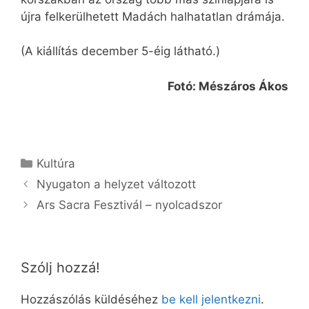
újra felkerülhetett Madách halhatatlan drámája.
(A kiállítás december 5-éig látható.)
Fotó: Mészáros Ákos
Kategória
Kultúra
Nyugaton a helyzet változott
Ars Sacra Fesztivál – nyolcadszor
Szólj hozzá!
Hozzászólás küldéséhez
be kell jelentkezni
.