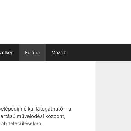
zelkép
Kultúra
Mozaik
lépődíj nélkül látogatható – a
artású művelődési központ,
obb településeken.