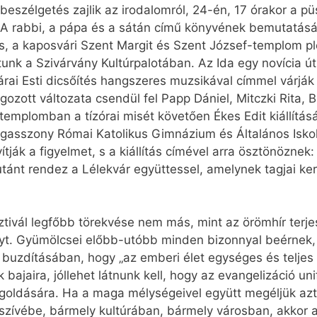
eszélgetés zajlik az irodalomról, 24-én, 17 órakor a 
 A rabbi, a pápa és a sátán című könyvének bemutatására 
s, a kaposvári Szent Margit és Szent József-templom p
tunk a Szivárvány Kultúrpalotában. Az Ida egy novícia út
rai Esti dicsőítés hangszeres muzsikával címmel várjá
zott változata csendül fel Papp Dániel, Mitczki Rita, 
emplomban a tízórai misét követően Ékes Edit kiállításá
gasszony Római Katolikus Gimnázium és Általános Iskol
tják a figyelmet, s a kiállítás címével arra ösztönöznek:
utánt rendez a Lélekvár együttessel, amelynek tagjai ke
tivál legfőbb törekvése nem más, mint az örömhír terje
yt. Gyümölcsei előbb-utóbb minden bizonnyal beérnek, h
 buzdításában, hogy „az emberi élet egységes és teljes
 bajaira, jóllehet látnunk kell, hogy az evangelizáció u
goldására. Ha a maga mélységeivel együtt megéljük azt,
szívébe, bármely kultúrában, bármely városban, akkor a