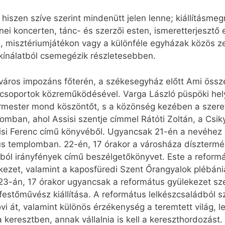
iszen szíve szerint mindenütt jelen lenne; kiállításmegn
nei koncerten, tánc- és szerzői esten, ismeretterjeszt
án, misztériumjátékon vagy a különféle egyházak közös z
 kínálatból csemegézik részletesebben.
áros impozáns főterén, a székesegyház előtt Ami összekö
csoportok közreműködésével. Varga László püspöki hely
gármester mond köszöntőt, s a közönség kezében a szeret
omban, ahol Assisi szentje címmel Rátóti Zoltán, a Csik
isi Ferenc című könyvéből. Ugyancsak 21-én a nevéhez h
kus templomban. 22-én, 17 órakor a városháza díszterm
ból irányfények című beszélgetőkönyvet. Este a refor
kezet, valamint a kaposfüredi Szent Őrangyalok plébán
23-án, 17 órakor ugyancsak a református gyülekezet sz
 festőművész kiállítása. A református lelkészcsaládból 
i át, valamint különös érzékenység a teremtett világ, le
z a keresztben, annak vállalnia is kell a kereszthordozá