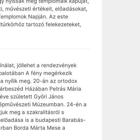
gy nyissák meg templomaik kapuját,
i, művészeti értékeit, előadásokat,
t Templomok Napján. Az este
túrkörhöz tartozó felekezeteket,
nálat, jóllehet a rendezvények
i palotában A fény megérkezik
a nyílik meg. 20-án az ortodox
Párbeszéd Házában Petrás Mária
 éve született Győri János
 Szépművészeti Múzeumban. 24-én a
uk meg a szakralitásról s
 előadása is a budapesti Barabás-
vtárban Borda Márta Mese a