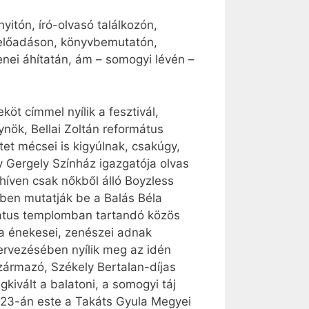
yitón, író-olvasó találkozón,
ő előadáson, könyvbemutatón,
enei áhítatán, ám – somogyi lévén –
t címmel nyílik a fesztivál,
nök, Bellai Zoltán református
et mécsei is kigyúlnak, csakúgy,
y Gergely Színház igazgatója olvas
íven csak nőkből álló Boyzless
ében mutatják be a Balás Béla
mátus templomban tartandó közös
ia énekesei, zenészei adnak
ervezésében nyílik meg az idén
származó, Székely Bertalan-díjas
gkivált a balatoni, a somogyi táj
st. 23-án este a Takáts Gyula Megyei