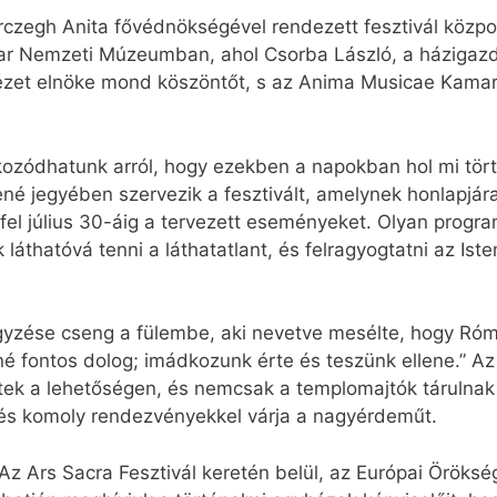
rczegh Anita fővédnökségével rendezett fesztivál közp
ar Nemzeti Múzeumban, ahol Csorba László, a házigazd
tézet elnöke mond köszöntőt, s az Anima Musicae Kamar
ozódhatunk arról, hogy ezekben a napokban hol mi tört
mené jegyében szervezik a fesztivált, amelynek honlapjá
 fel július 30-áig a tervezett eseményeket. Olyan prog
áthatóvá tenni a láthatatlant, és felragyogtatni az Isten
zése cseng a fülembe, aki nevetve mesélte, hogy Rómá
é fontos dolog; imádkozunk érte és teszünk ellene.” Az
ültek a lehetőségen, és nemcsak a templomajtók tárulnak
és komoly rendezvényekkel várja a nagyérdeműt.
t: „Az Ars Sacra Fesztivál keretén belül, az Európai Ör