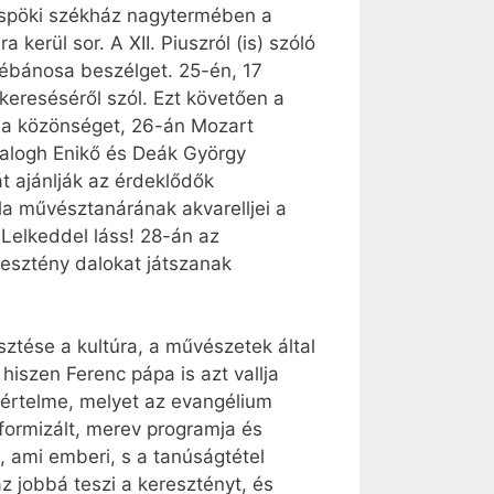
püspöki székház nagytermében a
kerül sor. A XII. Piuszról (is) szóló
lébánosa beszélget. 25-én, 17
kereséséről szól. Ezt követően a
k a közönséget, 26-án Mozart
Balogh Enikő és Deák György
t ajánlják az érdeklődők
a művésztanárának akvarelljei a
 Lelkeddel láss! 28-án az
resztény dalokat játszanak
sztése a kultúra, a művészetek által
iszen Ferenc pápa is azt vallja
 értelme, melyet az evangélium
niformizált, merev programja és
 ami emberi, s a tanúságtétel
z jobbá teszi a keresztényt, és