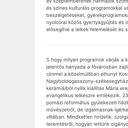
év szeptemberének harmadik szomba
és színes kulturális programokkal 
beszélgetéseket, gyerekprogramokat
nyolcórai közös gyertyagyújtás és i
elősegítve a lelkek felemelését és s
S hogy milyen programok várják a k
jelentős hányada a fővárosban zajl
címmel a közelmúltban elhunyt Koss
Nagyboldogasszony-székesegyházba
kerámiáiból nyílik kiállítás Mária 
evangélikus lelkészre emlékezik. 
pomázi református gyülekezeti házb
művészetről, de izgalmasnak ígérke
villában. Mindketten hirdetik: szol
teremtésről, hogyan lettünk cigány