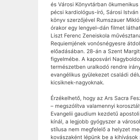
és Városi Könyvtárban ökumenikus b
pécsi kardiológus-író, Sárosi István
könyv szerzőjével Rumszauer Mikló
órakor egy lengyel–dán filmet látha
Liszt Ferenc Zeneiskola művésztaná
Requiemjének vonósnégyesre átdolgo
előadásában. 28-án a Szent Margitt
figyelmébe. A kaposvári Nagyboldo
természetben uralkodó rendre irányí
evangélikus gyülekezet családi dél
kicsiknek-nagyoknak.
Érzékelhető, hogy az Ars Sacra Fesz
– megszólítva valamennyi korosztál
Evangelii gaudium kezdetű apostoli
kínál, a legjobb gyógyszer a városok
stílusa nem megfelelő a helyzet me
kovászaként lépünk be a kihívások 