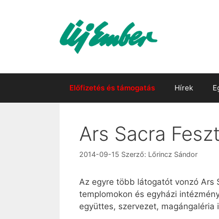
Kilépés
a
tartalomba
Előfizetés és támogatás
Hírek
E
Ars Sacra Feszt
2014-09-15
Szerző:
Lőrincz Sándor
Az egyre több látogatót vonzó Ars 
templomokon és egyházi intézmény
együttes, szervezet, magángaléria 