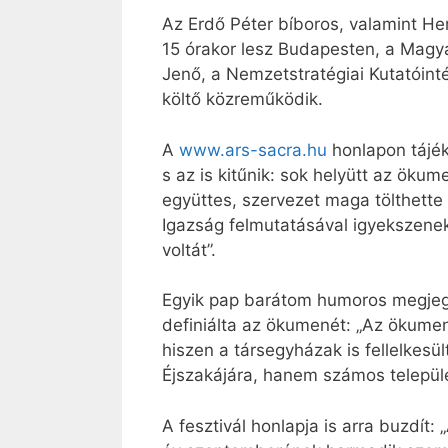
Az Erdő Péter bíboros, valamint He
15 órakor lesz Budapesten, a Magy
Jenő, a Nemzetstratégiai Kutatóin
költő közreműködik.
A
www.ars-sacra.hu
honlapon tájék
s az is kitűnik: sok helyütt az öku
együttes, szervezet maga tölthette
Igazság felmutatásával igyekszenek l
voltát”.
Egyik pap barátom humoros megjegy
definiálta az ökumenét: „Az ökumen
hiszen a társegyházak is fellelkes
Éjszakájára, hanem számos települ
A fesztivál honlapja is arra buzdí