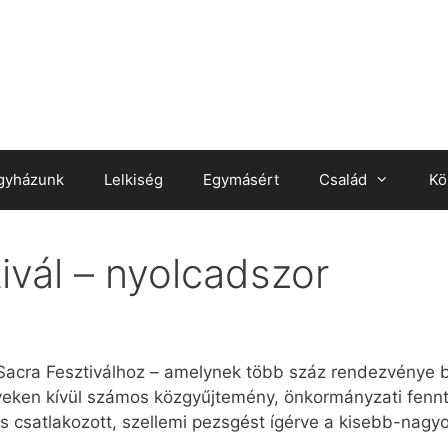
gyházunk
Lelkiség
Egymásért
Család
Kö
ivál – nyolcadszor
Sacra Fesztiválhoz – amelynek több száz rendezvénye be
eken kívül számos közgyűjtemény, önkormányzati fennt
is csatlakozott, szellemi pezsgést ígérve a kisebb-nagy