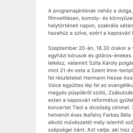
A programajánlónak nehéz a dolga, h
filmvetítésen, komoly- és könnyűze
helytörténeti napon, szakrális sét
hazahúz a szíve, ezért a kaposvári
Szeptember 20-án, 18.30 órakor a v
egyházi kórusok és gitáros-énekes 
lelkész, valamint Szita Károly pol
mint 21-én este a Szent Imre-templ
fel részleteket Hermann Hesse Ass
Voice együttes lép fel az evangéli
megyés püspökről szóló, Zsákutcák
esten a kaposvári református gyüle
koncertet Tied a dicsőség címmel. 
hetvenöt éves Ikafalvy Farkas Béla
alkotó művészetét mély istenhit szöv
szépségei iránt. Azt vallja: aki his