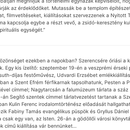
tján meghívjuk a történelmi egyházak képviselőit, ho
várják az érdeklődőket. Mutassák be a templom építészet
, filmvetítéseket, kiállításokat szervezzenek a Nyitot
ma kapcsolja egybe a részt vevő, a zsidó-keresztény kul
pirituális egységét.”
özönséget ezekben a napokban? Szerencsére óriási a kí
ik. Egy kis ízelítő: szeptember 19-én a veszprémi érsek
uth-díjas festőművész, Udvardi Erzsébet emlékkiállítás
n a Szent Efrém férfikarnak tapsolhatunk, Pesten a 
erejével címmel; Nagytarcsán a falumúzeum tárlata a száz
23-án Segítő szentek címmel tárlatvezetést tartanak a
an Kulin Ferenc irodalomtörténész előadását hallgathatj
zik Fabiny Tamás evangélikus püspök és Gryllus Dániel
ga csak egy van, az Isten. 26-án a gödöllői városi köny
ok című kiállítása vár bennünket…