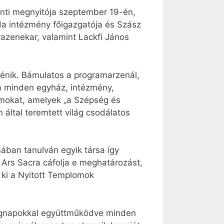
onti megnyitója szeptember 19-én,
a intézmény főigazgatója és Szász
azenekar, valamint Lackfi János
énik. Bámulatos a programarzenál,
ra minden egyház, intézmény,
ramokat, amelyek „a Szépség és
 által teremtett világ csodálatos
ban tanulván egyik társa így
 Ars Sacra cáfolja e meghatározást,
 ki a Nyitott Templomok
ökségnapokkal együttműködve minden