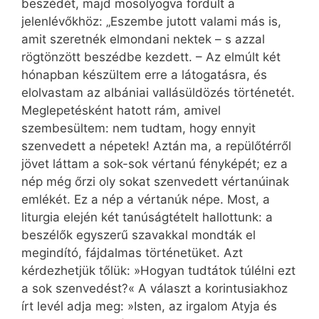
beszédét, majd mosolyogva fordult a
jelenlévőkhöz: „Eszembe jutott valami más is,
amit szeretnék elmondani nektek – s azzal
rögtönzött beszédbe kezdett. – Az elmúlt két
hónapban készültem erre a látogatásra, és
elolvastam az albániai vallásüldözés történetét.
Meglepetésként hatott rám, amivel
szembesültem: nem tudtam, hogy ennyit
szenvedett a népetek! Aztán ma, a repülőtérről
jövet láttam a sok-sok vértanú fényképét; ez a
nép még őrzi oly sokat szenvedett vértanúinak
emlékét. Ez a nép a vértanúk népe. Most, a
liturgia elején két tanúságtételt hallottunk: a
beszélők egyszerű szavakkal mondták el
megindító, fájdalmas történetüket. Azt
kérdezhetjük tőlük: »Hogyan tudtátok túlélni ezt
a sok szenvedést?« A választ a korintusiakhoz
írt levél adja meg: »Isten, az irgalom Atyja és