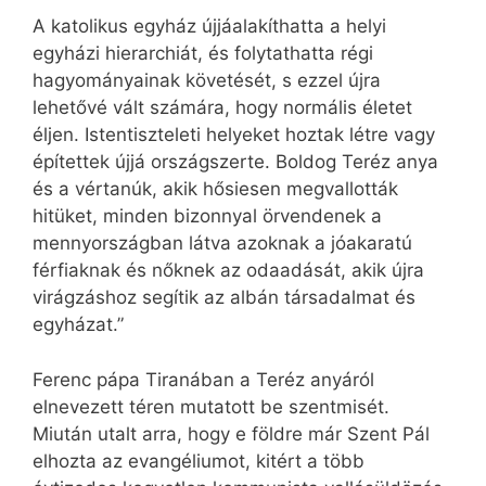
A katolikus egyház újjáalakíthatta a helyi
egyházi hierarchiát, és folytathatta régi
hagyományainak követését, s ezzel újra
lehetővé vált számára, hogy normális életet
éljen. Istentiszteleti helyeket hoztak létre vagy
építettek újjá országszerte. Boldog Teréz anya
és a vértanúk, akik hősiesen megvallották
hitüket, minden bizonnyal örvendenek a
mennyországban látva azoknak a jóakaratú
férfiaknak és nőknek az odaadását, akik újra
virágzáshoz segítik az albán társadalmat és
egyházat.”
Ferenc pápa Tiranában a Teréz anyáról
elnevezett téren mutatott be szentmisét.
Miután utalt arra, hogy e földre már Szent Pál
elhozta az evangéliumot, kitért a több