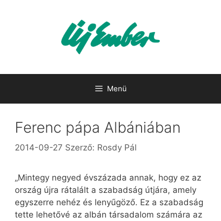
Kilépés
a
tartalomba
Menü
Ferenc pápa Albániában
2014-09-27
Szerző:
Rosdy Pál
„Mintegy negyed évszázada annak, hogy ez az
ország újra rátalált a szabadság útjára, amely
egyszerre nehéz és lenyűgöző. Ez a szabadság
tette lehetővé az albán társadalom számára az