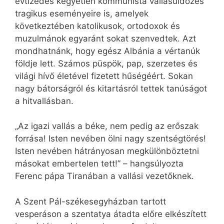
évtizedes kegyetlen kommunista vallásüldözés
tragikus eseményeire is, amelyek
következtében katolikusok, ortodoxok és
muzulmánok egyaránt sokat szenvedtek. Azt
mondhatnánk, hogy egész Albánia a vértanúk
földje lett. Számos püspök, pap, szerzetes és
világi hívő életével fizetett hűségéért. Sokan
nagy bátorságról és kitartásról tettek tanúságot
a hitvallásban.
„Az igazi vallás a béke, nem pedig az erőszak
forrása! Isten nevében ölni nagy szentségtörés!
Isten nevében hátrányosan megkülönböztetni
másokat embertelen tett!” – hangsúlyozta
Ferenc pápa Tiranában a vallási vezetőknek.
A Szent Pál-székesegyházban tartott
vesperáson a szentatya átadta előre elkészített